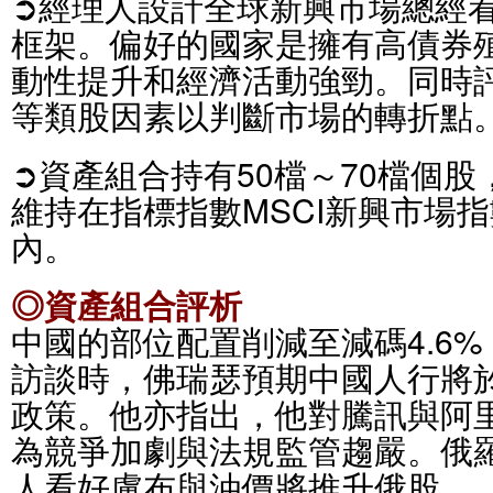
➲經理人設計全球新興市場總經
框架。偏好的國家是擁有高債券
動性提升和經濟活動強勁。同時
等類股因素以判斷市場的轉折點
➲資產組合持有50檔～70檔個
維持在指標指數MSCI新興市場指
內。
◎資產組合評析
中國的部位配置削減至減碼4.6%
訪談時，佛瑞瑟預期中國人行將
政策。他亦指出，他對騰訊與阿
為競爭加劇與法規監管趨嚴。俄羅
人看好盧布與油價將推升俄股。