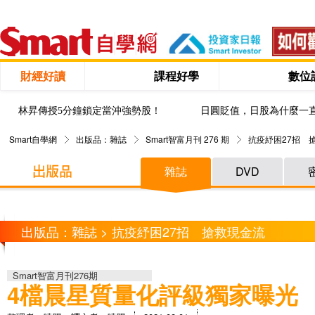
財經好讀
課程好學
數位
林昇傳授5分鐘鎖定當沖強勢股！
日圓貶值，日股為什麼一
Smart自學網
出版品：雜誌
Smart智富月刊 276 期
抗疫紓困27招 
雜誌
DVD
出版品：雜誌 > 抗疫紓困27招 搶救現金流
Smart智富月刊276期
4檔晨星質量化評級獨家曝光