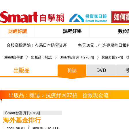
財經好讀
課程好學
數位
台股高檔避險！布局日本防禦資產
每天10元，打造專屬的日報
Smart自學網
出版品：雜誌
Smart智富月刊 276 期
抗疫紓困27招 
雜誌
DVD
出版品：雜誌 > 抗疫紓困27招 搶救現金流
Smart智富月刊276期
海外基金排行
2021-08-01
瀏覽數：10,438