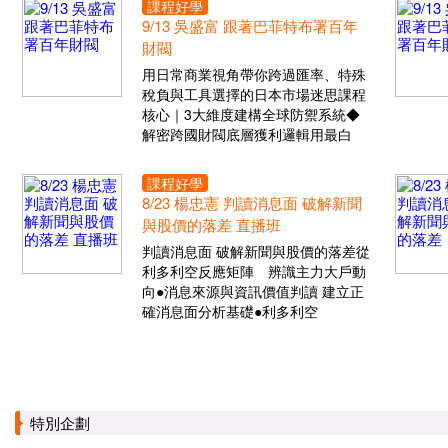
課程好學
9/13 吳盛富 跟著巴菲特布署百年
財閥
用日常商業視角帶你跨過匯率、特殊
稅負與工具選擇的日本市場迷思課程
核心｜3大維度建構全球防禦系統◆
解密跨國財閥底層獲利邏輯用最白
課程好學
8/23 楊忠憲 判讀消息面 破解新聞
與股價的落差 直播班
判讀消息面 破解新聞與股價的落差從
利多利空反應矩陣 辨識主力大戶動
向●消息來源與資訊價值判讀 建立正
確消息面分析基礎●利多利空
特別企劃