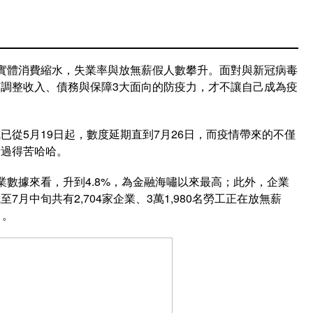
實體消費縮水，失業率與放無薪假人數攀升。面對與新冠病毒
調整收入、債務與保障3大面向的防疫力，才不讓自己成為疫
從5月19日起，數度延期直到7月26日，而疫情帶來的不僅
活過得苦哈哈。
業數據來看，升到4.8%，為金融海嘯以來最高；此外，企業
月中旬共有2,704家企業、3萬1,980名勞工正在放無薪
）。