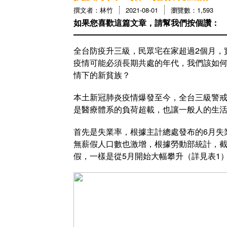
撰文者：林竹
2021-08-01
瀏覽數：1,593
如果您喜歡這篇文章，請幫我們按個讚：
全台防疫升三級，民眾宅在家超過2個月，
疫情可能必須長期共處的年代，我們該如何
情下的新貧族？
本土新冠肺炎疫情爆發至今，全台三級警戒已
是醫療體系的負荷超載，也讓一般人的生
首先是失業率，根據主計總處發布的6月失
無薪假人口數也激增，根據勞動部統計，截至7
假，一樣是從5月開始大幅攀升（詳見表1