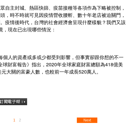
民眾自主封城、熱區快篩、疫苗接種等各項作為下略被控制，
盡頭，時不時就可見因疫情營收腰斬、數十年老店被迫關門，
聞。疫情後時代，台灣的社會經濟會呈現什麼樣貌？我們又該
境，現在已出現哪些情況：
每個人的資產或多或少都受到影響，但事實卻跟你想的不一
1全球財富報告》指出，2020年全球家庭財富總額為418億美
美元大關的富豪人數，也較前一年成長520萬人。
1
2
Next