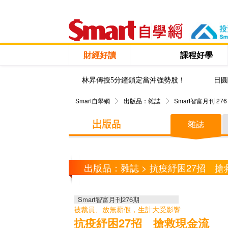
財經好讀
課程好學
林昇傳授5分鐘鎖定當沖強勢股！
日圓
Smart自學網
出版品：雜誌
Smart智富月刊 276
雜誌
出版品：雜誌 > 抗疫紓困27招 
Smart智富月刊276期
被裁員、放無薪假，生計大受影響
抗疫紓困27招 搶救現金流