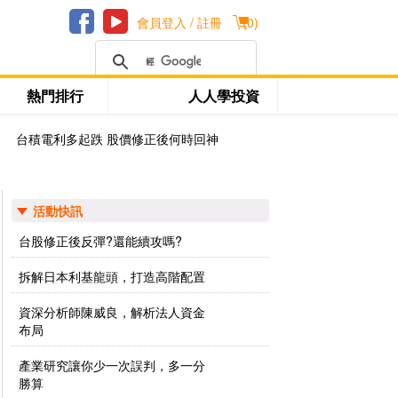
會員登入 / 註冊
(
0
)
熱門排行
人人學投資
台積電利多起跌 股價修正後何時回神
活動快訊
台股修正後反彈?還能續攻嗎?
拆解日本利基龍頭，打造高階配置
資深分析師陳威良，解析法人資金
布局
產業研究讓你少一次誤判，多一分
勝算