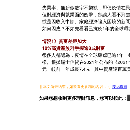
失業率、無薪假數字不樂觀，即便疫情在
但對經濟與就業面的衝擊，卻讓人看不到
或是因收入中斷、家庭經濟陷入困境的新
如何因應？不如先看看已抗疫1年的全球環
情況1》貧富差距加大
10%高資產族群手握逾8成財富
很多人都認為，疫情在全球肆虐已逾1年，
樣。根據瑞士信貸在2021年公布的《202
元，較前一年成長7.4%，其中資產達百萬
▎本文尚未結束，如欲看更多精彩內容，可
按此購買
如果您想收到更多理財訊息，您可以按此：