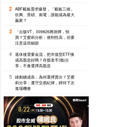
ABF載板需求爆發，「載板三雄」
欣興、景碩、南電，誰能成為最大
贏家？
「台版VT」009826將掛牌，快
買？艾蜜莉分析：便利性高，但要
注意這些細節
退休後需要金流，把市值型ETF換
成高股息好嗎？存股老手3點分
享：不會選擇高股息
緯創續成長，為何選擇賣出？艾蜜
莉分享：遵守交易紀律，靜待下次
進場機會