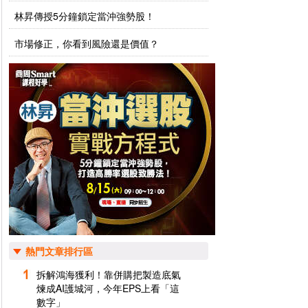
林昇傳授5分鐘鎖定當沖強勢股！
市場修正，你看到風險還是價值？
熱門文章排行區
拆解鴻海獲利！靠併購把製造底氣
煉成AI護城河，今年EPS上看「這
數字」