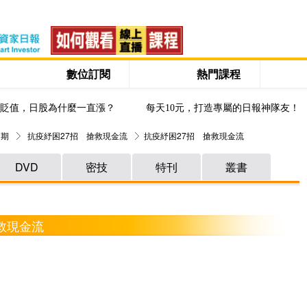
數位訂閱
熱門課程
貶值，日股為什麼一直漲？
每天10元，打造專屬的日報神隊友！
 期
抗疫紓困27招 搶救現金流
抗疫紓困27招 搶救現金流
DVD
密技
特刊
叢書
搶救現金流