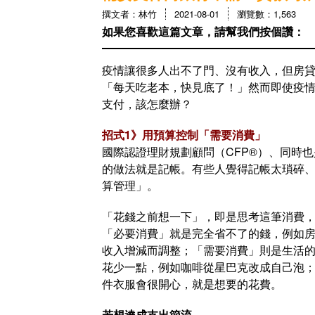
撰文者：林竹
2021-08-01
瀏覽數：1,563
如果您喜歡這篇文章，請幫我們按個讚：
疫情讓很多人出不了門、沒有收入，但房
「每天吃老本，快見底了！」然而即使疫
支付，該怎麼辦？
招式1》用預算控制「需要消費」
國際認證理財規劃顧問（CFP®）、同時
的做法就是記帳。有些人覺得記帳太瑣碎
算管理」。
「花錢之前想一下」，即是思考這筆消費
「必要消費」就是完全省不了的錢，例如
收入增減而調整；「需要消費」則是生活
花少一點，例如咖啡從星巴克改成自己泡
件衣服會很開心，就是想要的花費。
若想達成支出節流