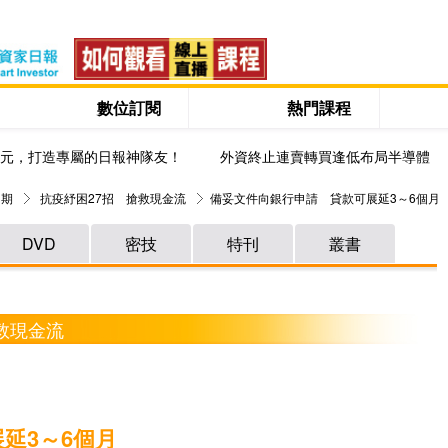
數位訂閱
熱門課程
0元，打造專屬的日報神隊友！
外資終止連賣轉買逢低布局半導體
 期
抗疫紓困27招 搶救現金流
備妥文件向銀行申請 貸款可展延3～6個月
DVD
密技
特刊
叢書
搶救現金流
延3～6個月