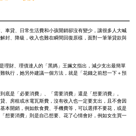
貸、車貸、日常生活費和小孩開銷卻沒有變少，讓很多人大喊
情解封、降級，收入也難在瞬間回復原樣，面對一筆筆貸款與
也是理財、理債達人的「黑媽」王姵文指出，減少支出最簡單
、難執行，她另外建議一個方法，就是「花錢之前想一下＋預
，到底是「必要消費」、「需要消費」還是「想要消費」。
房貸、房租或水電瓦斯費，沒有收入也一定要支出，且不會因
的基本開銷，例如飲食費、手機費等，可以選擇不要花，或是
；「想要消費」則是自己想要、花了心情會好，例如女生買一