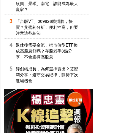
欣興、景碩、南電，誰能成為最大
贏家？
「台版VT」009826將掛牌，快
買？艾蜜莉分析：便利性高，但要
注意這些細節
退休後需要金流，把市值型ETF換
成高股息好嗎？存股老手3點分
享：不會選擇高股息
緯創續成長，為何選擇賣出？艾蜜
莉分享：遵守交易紀律，靜待下次
進場機會