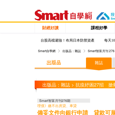
財經好讀
課程好學
台股高檔避險！布局日本防禦資產
每天1
Smart自學網
出版品：雜誌
Smart智富月刊 276
雜誌
出版品：雜誌 > 抗疫紓困27招 
Smart智富月刊276期
理債》繳不出房貸、車貸
備妥文件向銀行申請 貸款可展