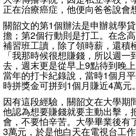
正在治療癌症，他便向爸爸說會
關韶文的第1個辦法是申辦就學
擔；第2個行動則是打工。在念
補習班工讀，除了領時薪，還積
「我那時候很想賺錢，所以週一
去，週末更是從早上9點待到晚上
當年的打卡紀錄說，當時1個月平
時拼獎金可拼到1個月賺近4萬元
因有這段經驗，關韶文在大學期
他認為想要賺錢就要主動出擊，
會，不要怕辛苦。大學畢業後有
3萬元，於是他白天在電視台工