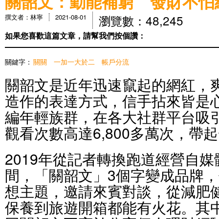
關韶文：勤能補窮 發財不怕
瀏覽數：48,245
撰文者：林寧
2021-08-01
如果您喜歡這篇文章，請幫我們按個讚：
關鍵字：
關關
一加一大於二
帳戶分流
關韶文是近年迅速竄起的網紅，
造作的表達方式，信手拈來皆是
編年輕族群，在各大社群平台吸
觀看次數高達6,800多萬次，帶
2019年從記者轉換跑道經營自
間，「關韶文」3個字變成品牌
想主題，邀請來賓對談，從減肥
保養到旅遊開箱都能有火花。其