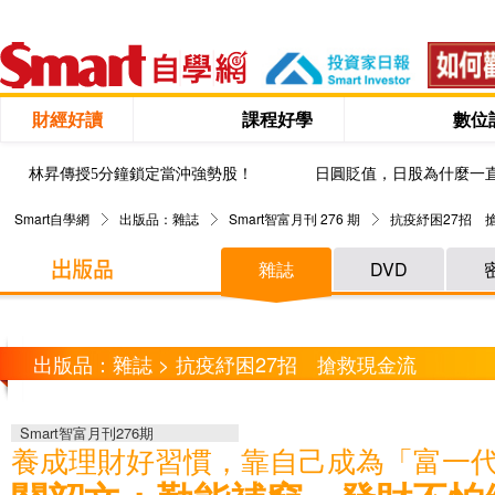
財經好讀
課程好學
數位
林昇傳授5分鐘鎖定當沖強勢股！
日圓貶值，日股為什麼一
Smart自學網
出版品：雜誌
Smart智富月刊 276 期
抗疫紓困27招 
雜誌
DVD
出版品：雜誌 > 抗疫紓困27招 搶救現金流
Smart智富月刊276期
養成理財好習慣，靠自己成為「富一