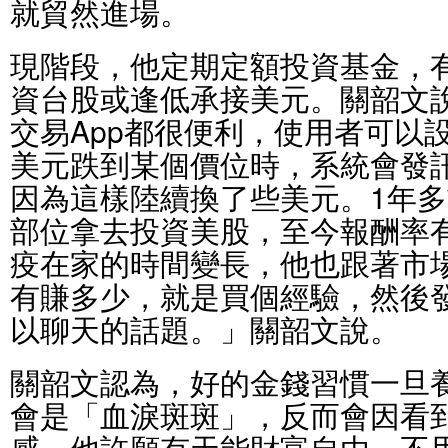
就貿然進場。
現階段，他定期定額投資基金，
資台股或逢低承接美元。關韶文
交易App都很便利，使用者可以
美元跌到某個價位時，系統會發
因為這樣陸續換了些美元。1年
部位拿去投資美股，至今報酬率有
疫在家的時間變長，他也跟著市
有賺多少，就是買個經驗，然後
以聊天的話題。」關韶文說。
關韶文認為，好的金錢習慣一旦
會是「血淚斑斑」，反而會因看
感。他許願有天能財富自由，不