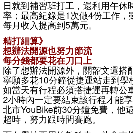
日就到補習班打工，還利用午休
率；最高紀錄是1次做4份工作，
每月收入提高到5萬元。
精打細算》
想辦法開源也努力節流
每分錢都要花在刀口上
除了想辦法開源外，關韶文還搭
寧願多花10分鐘從捷運站走到學
如當天有行程必須搭捷運再轉公
2小時內一定要結束該行程才能
北市YouBike前30分鐘免費，
超時，努力跟時間賽跑。