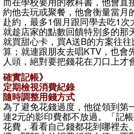
而在學校要用的教科書，他會直
約他去玩或聚餐，他會衡量當月
赴約，最多1個月跟同學去吃1次
就趁店家的點數回饋特別多的那
就買甜心卡，買A送B的方案往往
算；就連跟朋友去唱KTV，也會
人頭，絕對要把錢花在刀口上才
確實記帳》
定期檢視消費紀錄
隨時調整用錢方式
為了避免花錢過度，他從領到第
連2元的影印費都不放過。「記
花費，看看自己錢都花到哪裡去