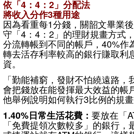
依「4：4：2」分配法
將收入分作3種用途
因為看重每1分錢，關韶文畢業
守「4：4：2」的理財規畫方式
分流轉帳到不同的帳戶，40%作
轉去活存利率較高的銀行賺取利息
資。
「勤能補窮，發財不怕繞遠路，
會把錢放在能發揮最大效益的帳
他舉例說明如何執行3比例的規畫
1.40%日常生活花費：
要放在「A
「免費提領次數較多」的銀行，