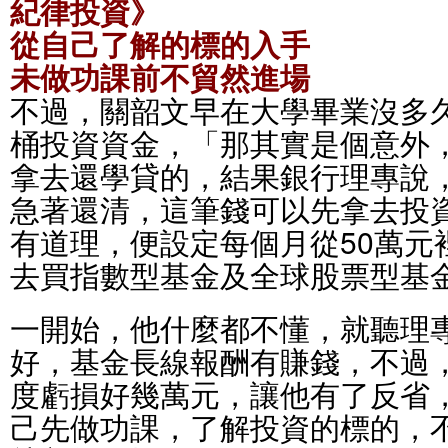
紀律投資》
從自己了解的標的入手
未做功課前不貿然進場
不過，關韶文早在大學畢業沒多久
桶投資資金，「那其實是個意外，
拿去還學貸的，結果銀行理專說
急著還清，這筆錢可以先拿去投
有道理，便設定每個月從50萬元裡扣3
去買指數型基金及全球股票型基
一開始，他什麼都不懂，就聽理
好，基金長線報酬有賺錢，不過
度虧損好幾萬元，讓他有了反省
己先做功課，了解投資的標的，