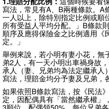
1.理賠分配比例：
這個時候要看
寫法，常見有A、B兩種條款。A
一人以上，除特別指定比例或順
所有受益人平均分配。」B條款
順序及應得保險金之比例適用《
定。」
舉例來說，若小明有妻小花，無
弟2人，有一天小明出車禍身故
承人（妻、兄弟均為法定繼承人
寫法，理賠金均分予妻及兄弟，各
如果依照B條款寫法，按《民法》
定，因配偶具有「當然繼承權」
3順位，配偶領50%，每位兄弟各