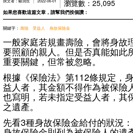
瀏覽數：25,095
撰文者：駱潤生
2022-06-01
如果您喜歡這篇文章，請幫我們按個讚：
關鍵字：
壽險
受益人
身故保險金
一般家庭若規畫壽險，會將身故
要照顧的親人。但是否真能如此
重要關鍵，但常被忽略。
根據《保險法》第112條規定，
益人者，其金額不得作為被保險人
也寫明，若未指定受益人者，其
之遺產。
先看3種身故保險金給付的狀況：
身故保險金則列為被保險人的遺