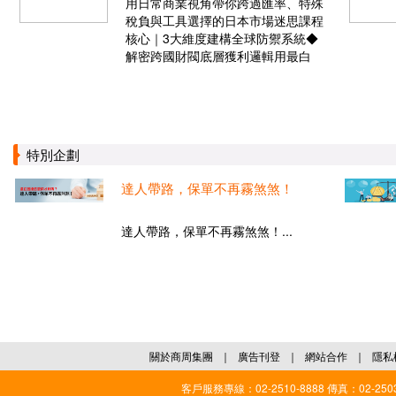
用日常商業視角帶你跨過匯率、特殊
稅負與工具選擇的日本市場迷思課程
核心｜3大維度建構全球防禦系統◆
解密跨國財閥底層獲利邏輯用最白
特別企劃
達人帶路，保單不再霧煞煞！
達人帶路，保單不再霧煞煞！...
關於商周集團
｜
廣告刊登
｜
網站合作
｜
隱私
客戶服務專線：02-2510-8888 傳真：02-2503