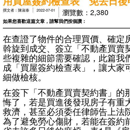
用買屋簽約檢查表 免去日後
瀏覽數：2,380
撰文者：陳淑泰
2022-07-01
如果您喜歡這篇文章，請幫我們按個讚：
在查證了物件的合理買價、確定
斡旋到成交、簽立「不動產買賣
些複雜的細節需要確認，此篇我
成「買屋簽約檢查表」，讓大家
細做檢核。
在簽下「不動產買賣契約書」的
悔了，若是買進後發現房子有重
救濟，甚至必須委任律師告上法
為了避免勞心傷財，若能在簽約