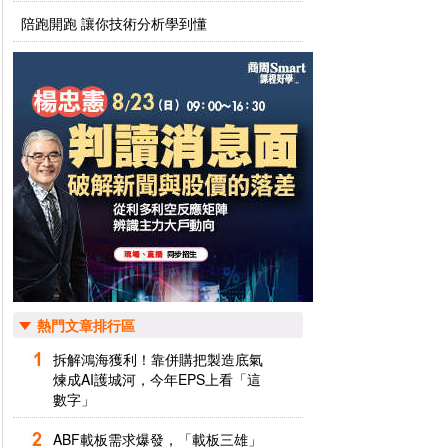
陪跑開跑 讓你技術分析學到懂
熱門文章排行區
拆解鴻海獲利！靠併購把製造底氣
煉成AI護城河，今年EPS上看「這
數字」
ABF載板需求爆發，「載板三雄」