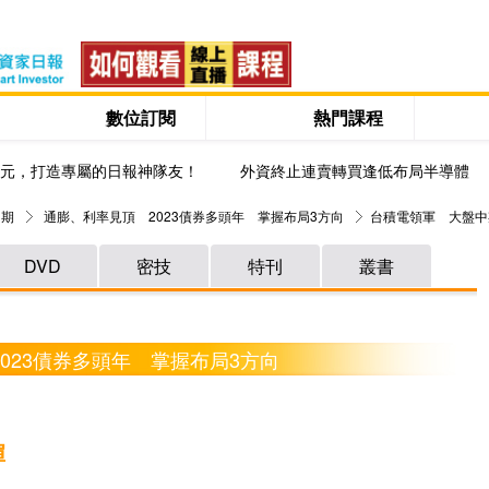
數位訂閱
熱門課程
0元，打造專屬的日報神隊友！
外資終止連賣轉買逢低布局半導體
 期
通膨、利率見頂 2023債券多頭年 掌握布局3方向
台積電領軍 大盤中
DVD
密技
特刊
叢書
2023債券多頭年 掌握布局3方向
彈