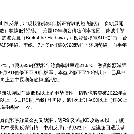
9點後止跌反彈，出現技術指標低檔正背離的短底訊號，多頭展開
指數）數據低於預期，美國10年期公債殖利率拉回，費城半導
）的波克夏（Berkshire Hathaway）投資台積電ADR加持，台
破5年線、季線、7月份的1萬3,928點和下降趨勢線，向半年
17%，1萬2,629低點和年線負乖離率達21.5%，融資餘額減肥
%，9月KD值修正至20低檔區，本益比修正至10倍以下，已具中
叉向上之中長期落底轉強訊號。
年反彈無法彈回前波低點以上的弱勢慣性，指數也略突破2022年高
以上，6日RSI則是繼1月初後，第1次上升至80以上（達88上
彈最強勢的一次。
能和季線黃金交叉助漲，週RSI及9週KD攻過50以上，讓
化為中長期反彈行情。中期反彈行情形成下，建議逢回選股做