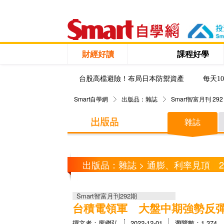
財經好讀
課程好學
台股高檔避險！布局日本防禦資產
每天1
Smart自學網
出版品：雜誌
Smart智富月刊 292
雜誌
出版品：雜誌 > 通膨、利率見頂 
Smart智富月刊292期
台積電領軍 大盤中期強勢反
撰文者：廖繼弘
2022-12-01
瀏覽數：1,374