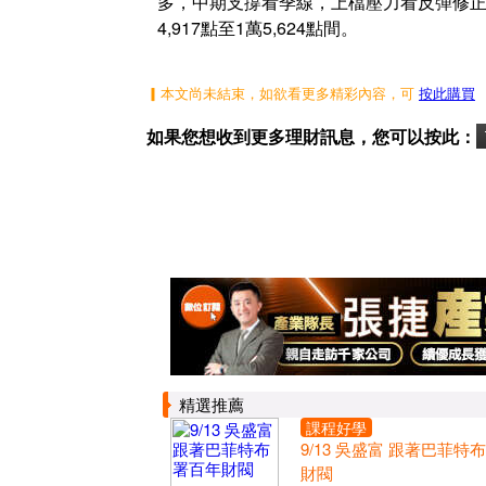
多，中期支撐看季線，上檔壓力看反彈修正1萬8,
4,917點至1萬5,624點間。
▎本文尚未結束，如欲看更多精彩內容，可
按此購買
如果您想收到更多理財訊息，您可以按此：
精選推薦
課程好學
9/13 吳盛富 跟著巴菲特
財閥