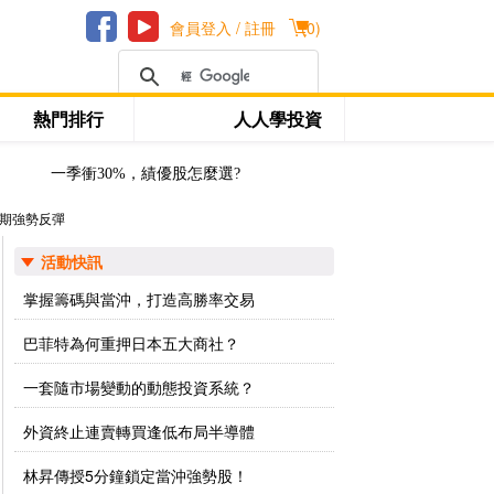
會員登入 / 註冊
(
0
)
熱門排行
人人學投資
一季衝30%，績優股怎麼選?
期強勢反彈
活動快訊
掌握籌碼與當沖，打造高勝率交易
巴菲特為何重押日本五大商社？
一套隨市場變動的動態投資系統？
外資終止連賣轉買逢低布局半導體
林昇傳授5分鐘鎖定當沖強勢股！