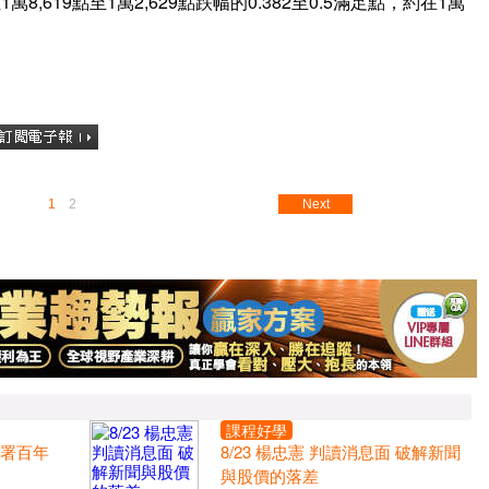
619點至1萬2,629點跌幅的0.382至0.5滿足點，約在1萬
1
2
Next
課程好學
布署百年
8/23 楊忠憲 判讀消息面 破解新聞
與股價的落差