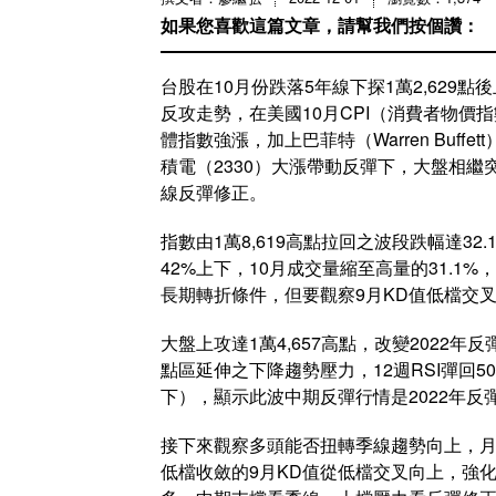
如果您喜歡這篇文章，請幫我們按個讚：
台股在10月份跌落5年線下探1萬2,62
反攻走勢，在美國10月CPI（消費者物價
體指數強漲，加上巴菲特（Warren Buffett
積電（2330）大漲帶動反彈下，大盤相繼突
線反彈修正。
指數由1萬8,619高點拉回之波段跌幅達32.
42%上下，10月成交量縮至高量的31.1
長期轉折條件，但要觀察9月KD值低檔交
大盤上攻達1萬4,657高點，改變2022
點區延伸之下降趨勢壓力，12週RSI彈回50
下），顯示此波中期反彈行情是2022年反
接下來觀察多頭能否扭轉季線趨勢向上，月線
低檔收斂的9月KD值從低檔交叉向上，強