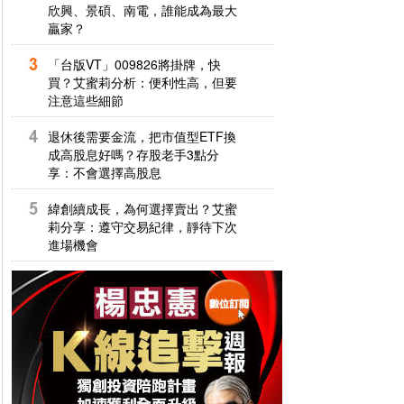
欣興、景碩、南電，誰能成為最大
贏家？
「台版VT」009826將掛牌，快
買？艾蜜莉分析：便利性高，但要
注意這些細節
退休後需要金流，把市值型ETF換
成高股息好嗎？存股老手3點分
享：不會選擇高股息
緯創續成長，為何選擇賣出？艾蜜
莉分享：遵守交易紀律，靜待下次
進場機會