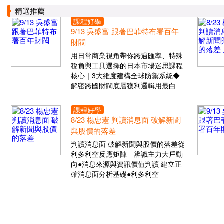
精選推薦
課程好學
9/13 吳盛富 跟著巴菲特布署百年
財閥
用日常商業視角帶你跨過匯率、特殊
稅負與工具選擇的日本市場迷思課程
核心｜3大維度建構全球防禦系統◆
解密跨國財閥底層獲利邏輯用最白
課程好學
8/23 楊忠憲 判讀消息面 破解新聞
與股價的落差
判讀消息面 破解新聞與股價的落差從
利多利空反應矩陣 辨識主力大戶動
向●消息來源與資訊價值判讀 建立正
確消息面分析基礎●利多利空