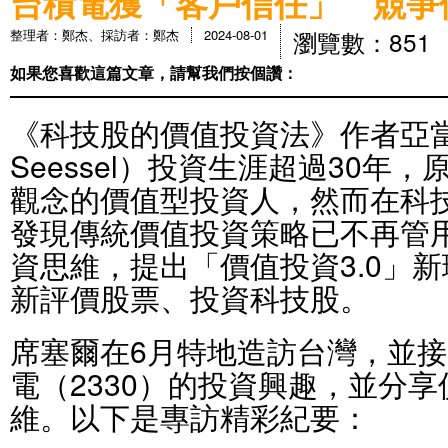
台積電獲「客戶信任」 競爭
瀏覽數：851
整理者：鄭杰、採訪者：鄭杰
2024-08-01
如果您喜歡這篇文章，請幫我們按個讚：
《科技股的價值投資法》作者亞當
Seessel）投資生涯超過30年
觀念的價值型投資人，然而在科
發現傳統價值投資策略已不再管
資思維，提出「價值投資3.0」
新評價股票、投資科技股。
席塞爾在6月特地造訪台灣，並
電（2330）的投資興趣，並分享
維。以下是專訪精彩紀要：