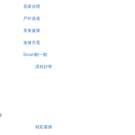
居家休閒
戶外逍遙
美食健康
進修充電
Smart動一動
課程好學
報
精彩書摘