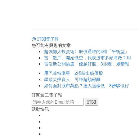
@ 訂閱電子報
您可能有興趣的文章
超強懶人投資術》股債通吃的4檔「平衡型」
當「散戶」開始做空，代表股市多頭將啟？用
雷浩斯公開挑選「優越好股」3步驟，累積報
用巴菲特準星 2招篩出績優股
學頂尖投資人 可賺超額報酬
如何面對股市萬點？達人這樣做：3步驟做好
訂閱週二電子報
訂閱
活動快訊