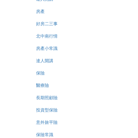
房產
好房二三事
北中南行情
房產小常識
達人開講
保險
醫療險
長期照顧險
投資型保險
意外旅平險
保險常識