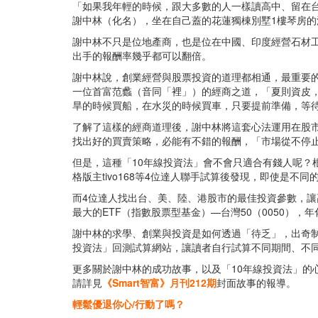
「如果我年輕的時候，跟大多數的人一樣讀高中、留在
謝中林（化名），坐在自己蓋的花蓮獨棟別墅1樓琴房的
謝中林不只是位地產商，也是位在中國、印度經營石材
出手的報酬率幾乎都可以翻倍。
謝中林說，創業經營與股票投資的道理都相通，最重要
一位首富范蠡（音同「裡」）的經商之道，「夏則資皮
旱的時候買船，在水災的時候買車，只要提前準備，等
了解了這樣的經商道理後，謝中林將這套心法運用在股市
找出好的買賣策略，必能有不錯的報酬，「市場從不停止
但是，這種「10年線投資法」會不會只適合有錢人呢？根據
格版主tivo168等4位達人聯手試算後發現，即使是不
而4位達人找出台、美、陸、港股市的最佳投資參數，讓
最大的ETF（指數股票型基金）—台灣50（0050），
謝中林的求學、創業與投資是如何透過「待乏」，出奇制勝
投資法」回測試算網站，讓讀者自行試算不同期間、不
更多關於謝中林的成功故事，以及「10年線投資法」的
請詳見
《Smart智富》月刊212期
封面故事的報導。
輕鬆優退你心/行動了嗎？