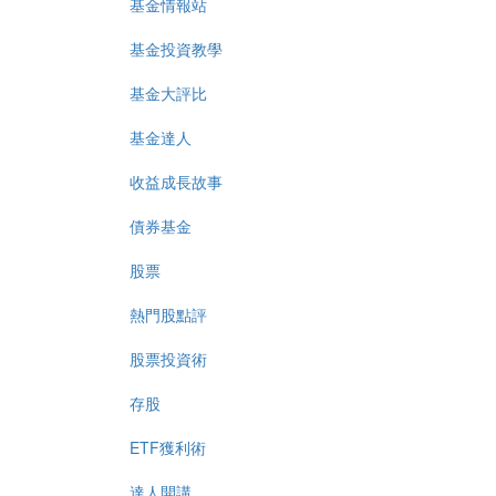
基金情報站
基金投資教學
基金大評比
基金達人
收益成長故事
債券基金
股票
熱門股點評
股票投資術
存股
ETF獲利術
達人開講