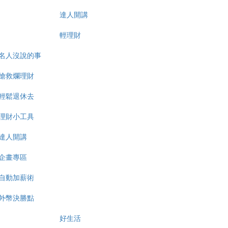
達人開講
輕理財
名人沒說的事
搶救爛理財
輕鬆退休去
理財小工具
達人開講
企畫專區
自動加薪術
外幣決勝點
好生活