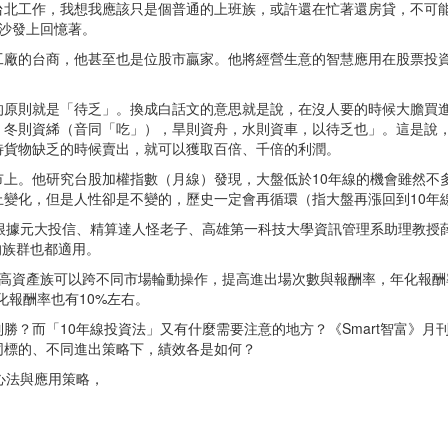
台北工作，我想我應該只是個普通的上班族，或許還在忙著還房貸，不可能
沙發上回憶著。
工廠的台商，他甚至也是位股市贏家。他將經營生意的智慧應用在股票投資
的原則就是「待乏」。換成白話文的意思就是說，在沒人要的時候大膽買
，冬則資絺（音同「吃」），旱則資舟，水則資車，以待乏也」。這是說
待貨物缺乏的時候賣出，就可以獲取百倍、千倍的利潤。
上。他研究台股加權指數（月線）發現，大盤低於10年線的機會雖然不
變化，但是人性卻是不變的，歷史一定會再循環（指大盤再漲回到10年
元大投信、精算達人怪老子、高雄第一科技大學資訊管理系助理教授薛兆亨、「
同的族群也都適用。
高資產族可以跨不同市場輪動操作，提高進出場次數與報酬率，年化報酬
年化報酬率也有10%左右。
？而「10年線投資法」又有什麼需要注意的地方？《Smart智富》月刊
同標的、不同進出策略下，績效各是如何？
心法與應用策略，