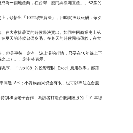
成為一個地產商，在台灣、廈門與澳洲置產。」62歲的
上，領悟出「10年線投資法」，用時間換取報酬，每次
進、在大家搶著要的時候果決賣出。如同中國商業史上第
，在夏天的時候儲備皮毛，在冬天的時候囤積薄紗，在大
多，但是事後一定有一波上漲的行情，只要在10年線上下
線之上）。」謝中林表示。
tivo168_的投資理財_Excel_應用教學」部落
率高達18%；小資族如果資金有限，也可以專注在台股
特別和怪老子合作，為讀者打造台股與陸股的「10 年線