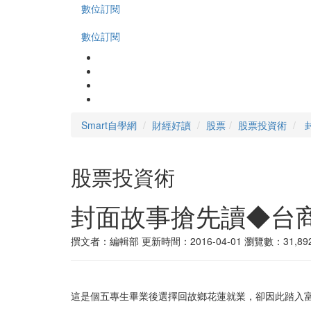
數位訂閱
數位訂閱
Smart自學網
財經好讀
股票
股票投資術
股票投資術
封面故事搶先讀◆台
撰文者：編輯部
更新時間：2016-04-01
瀏覽數：31,89
這是個五專生畢業後選擇回故鄉花蓮就業，卻因此踏入