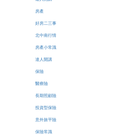
房產
好房二三事
北中南行情
房產小常識
達人開講
保險
醫療險
長期照顧險
投資型保險
意外旅平險
保險常識