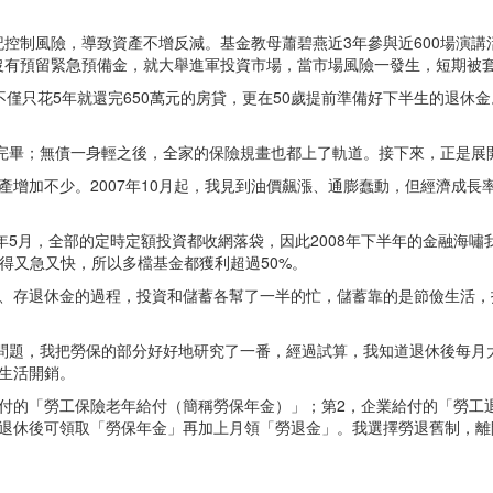
控制風險，導致資產不增反減。基金教母蕭碧燕近3年參與近600場演講
沒有預留緊急預備金，就大舉進軍投資市場，當市場風險一發生，短期被
不僅只花5年就還完650萬元的房貸，更在50歲提前準備好下半生的退休
償完畢；無債一身輕之後，全家的保險規畫也都上了軌道。接下來，正是展
的資產增加不少。2007年10月起，我見到油價飆漲、通膨蠢動，但經濟
年5月，全部的定時定額投資都收網落袋，因此2008年下半年的金融海嘯
得又急又快，所以多檔基金都獲利超過50%。
房、存退休金的過程，投資和儲蓄各幫了一半的忙，儲蓄靠的是節儉生活，
問題，我把勞保的部分好好地研究了一番，經過試算，我知道退休後每月大概
生活開銷。
付的「勞工保險老年給付（簡稱勞保年金）」；第2，企業給付的「勞工退
，退休後可領取「勞保年金」再加上月領「勞退金」。我選擇勞退舊制，離