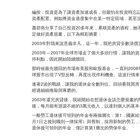
編按：投資是為了讓資產加速成長，但最怕在投資時忘記
資產配置。例如將資金過度集中在某一特定區域，甚至
蕭碧燕分享了自己投資20多年來，累積資產的過程，她
定做好資產規畫，以下為精彩摘要：
2003年對我來說意義非凡，這一年，我把房貸全數清
2003年～2007年全球市場走了個大多頭行情，讓我
停利點，因此開始陸續贖回。
那時候最先贖回的市場有美股和歐股基金，一直到2008
球股市出現了V型反轉，再度出現停利機會。這波行情來
連著2波的戰績，讓我的退休金全數到位。回頭看我買
經過細細推敲與琢磨的。
2003年還完房貸後，我就開始在想退休金該怎麼規畫的
後，每月能有源源不絕的3萬元收入，以達到個人的基本
一般勞工退休後可領到的年金有兩個層次：第1，國家給
月1日之後到職則一律採用）與舊制，採用新制的勞工
退休後可領到的年金，僅計算第1層次的勞保年金。