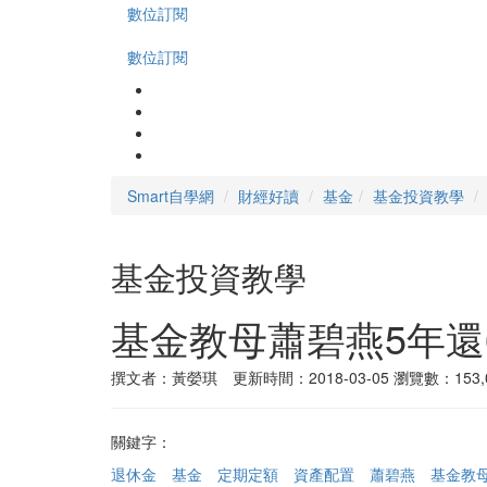
數位訂閱
數位訂閱
Smart自學網
財經好讀
基金
基金投資教學
基金投資教學
基金教母蕭碧燕5年還
撰文者：黃嫈琪 更新時間：2018-03-05
瀏覽數：153,
關鍵字：
退休金
基金
定期定額
資產配置
蕭碧燕
基金教