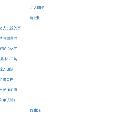
達人開講
輕理財
名人沒說的事
搶救爛理財
輕鬆退休去
理財小工具
達人開講
企畫專區
自動加薪術
外幣決勝點
好生活