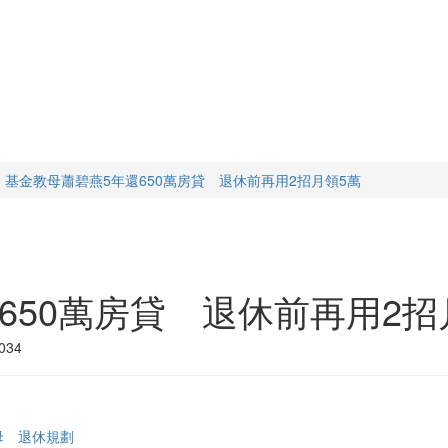
基金教母蕭碧燕5年還650萬房貸 退休前再用2招月領5萬
650萬房貸 退休前再用2招
034
母
退休規劃