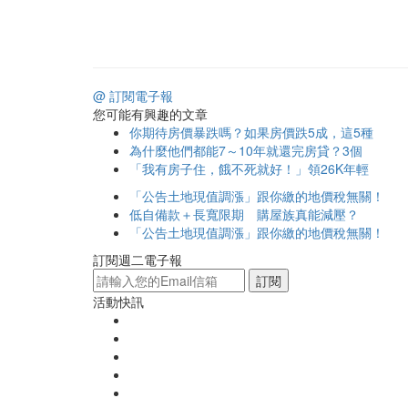
@ 訂閱電子報
您可能有興趣的文章
你期待房價暴跌嗎？如果房價跌5成，這5種
為什麼他們都能7～10年就還完房貸？3個
「我有房子住，餓不死就好！」領26K年輕
「公告土地現值調漲」跟你繳的地價稅無關！
低自備款＋長寬限期 購屋族真能減壓？
「公告土地現值調漲」跟你繳的地價稅無關！
訂閱週二電子報
訂閱
活動快訊