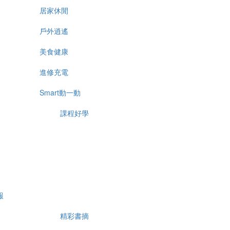
居家休閒
戶外逍遙
美食健康
進修充電
Smart動一動
課程好學
報
精彩書摘