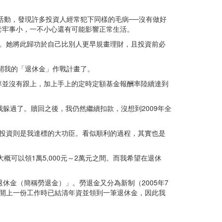
活動，發現許多投資人經常犯下同樣的毛病──沒有做好
套牢事小，一不小心還有可能影響正常生活。
金。她將此歸功於自己比別人更早規畫理財，且投資前必
開我的「退休金」作戰計畫了。
成長率並沒有跟上，加上手上的定時定額基金報酬率陸續達到
我躲過了。贖回之後，我仍然繼續扣款，沒想到2009年全
投資則是我達標的大功臣。看似順利的過程，其實也是
可以領1萬5,000元～2萬元之間。而我希望在退休
休金（簡稱勞退金）」。勞退金又分為新制（2005年7
開上一份工作時已結清年資並領到一筆退休金，因此我