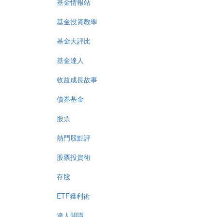
基金情報站
基金投資教學
基金大評比
基金達人
收益成長故事
債券基金
股票
熱門股點評
股票投資術
存股
ETF獲利術
達人開講