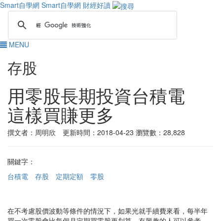
Smart自學網
Smart自學網 財經好讀
MENU
存股
用零股長期投資台積電
這樣買賺更多
撰文者：周明欣 更新時間：2018-04-23
瀏覽數：28,828
關鍵字：
台積電
存股
定期定額
零股
在不考慮股價波動等條件的情況下，如果光就手續費來看，每半年
買一次零股會比每個月定期買零股更划算，有興趣的人可以參考