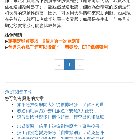
神，無法在買進當下預測未來股價走勢（如果可以的話，我就不用
坐在這裡敲鍵盤了）。話雖然是這麼說，但因為台積電的股價走勢
和大盤的連動性頗高，因此，可以用大盤情勢來幫助判斷。如果現
在是熊市，就可以考慮半年買一次零股；如果是在牛市，則每月定
期定額買零股可能會比較划算。
延伸閱讀
▶
定期定額買零股 6個月買一次更划算」
▶
每月只有幾千元可以投資？ 用零股、ETF穩穩獲利
«
1
»
@ 訂閱電子報
您可能有興趣的文章
旅平險投保學問大》從數據出發，了解不同世
春遊補助開跑》善用旅遊平安險3大優勢，1
連假出國狀況多》機位超賣、行李出包和航班
出遊遭竊、信用卡被盜刷怎麼辦？事先投保「
換工作別忘變更保險「職業類別」，避免意外
刷卡送的旅平險不夠、怎麼買？達人教你買旅