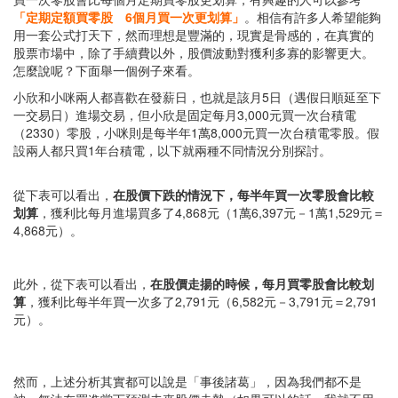
「定期定額買零股 6個月買一次更划算」
。相信有許多人希望能夠
用一套公式打天下，然而理想是豐滿的，現實是骨感的，在真實的
股票市場中，除了手續費以外，股價波動對獲利多寡的影響更大。
怎麼說呢？下面舉一個例子來看。
小欣和小咪兩人都喜歡在發薪日，也就是該月5日（遇假日順延至下
一交易日）進場交易，但小欣是固定每月3,000元買一次台積電
（2330）零股，小咪則是每半年1萬8,000元買一次台積電零股。假
設兩人都只買1年台積電，以下就兩種不同情況分別探討。
從下表可以看出，
在股價下跌的情況下，每半年買一次零股會比較
划算
，獲利比每月進場買多了4,868元（1萬6,397元－1萬1,529元＝
4,868元）。
此外，從下表可以看出，
在股價走揚的時候，每月買零股會比較划
算
，獲利比每半年買一次多了2,791元（6,582元－3,791元＝2,791
元）。
然而，上述分析其實都可以說是「事後諸葛」，因為我們都不是