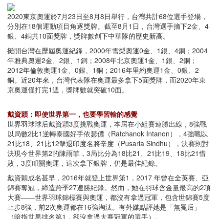
2020東京奧運於7月23日至8月8日舉行，台灣共計68位選手登場，
分別在18個運動項目角逐獎牌。截至8月1日，台灣選手摘下2金、4
銀、4銅共10面獎牌，獎牌數創下中華隊的歷史新高。
攤開台灣在歷屆奧運紀錄，2000年雪梨奧運0金、1銀、4銅；2004
年雅典奧運2金、2銀、1銅；2008年北京奧運1金、1銀、2銅；
2012年倫敦奧運1金、0銀、1銅；2016年里約奧運1金、0銀、2
銅。近20年來，台灣代表隊在奧運最多拿下5面獎牌，而2020年東
京奧運僅打完1週，獎牌數就突破10面。
戴資穎：即使世界第一，也要學習輸的感覺
世界羽球球后戴資穎3度挑戰奧運，本屆在小組賽連勝出線，8強戰
以局數2比1逆轉泰國好手依瑟儂（Ratchanok Intanon），4強戰以
21比18、21比12擊退印度名將辛度（Pusarla Sindhu），決賽則對
決現今世界第2的陳雨菲，3局比分為18比21、21比19、18比21惜
敗，3度叩關奧運，這次拿下銀牌，仍是最佳紀錄。
戴資穎成名甚早，2016年就登上世界第1，2017 年曾在全英賽、亞
錦賽奪冠，締造跨季27連勝紀錄。然而，她在羽球含金量最高的2項
大賽——世界羽球錦標賽與奧運，都沒有拿過冠軍，包含世錦賽5度
止步8強，前2次奧運都在16強淘汰。有外媒點評她是「無冕后」
（暗指世界排名第1，卻沒拿過大賽冠軍的選手）。