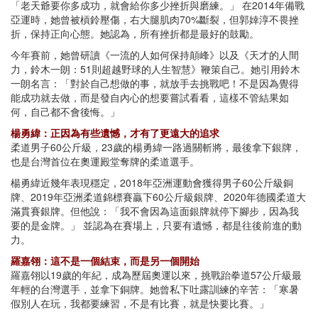
「老天爺要你多成功，就會給你多少挫折與磨練。」 在2014年備戰
亞運時，她曾被槓鈴壓傷，右大腿肌肉70%斷裂，但郭婞淳不畏挫
折，保持正向心態。她認為，所有挫折都是最好的鼓勵。
今年賽前，她曾研讀《一流的人如何保持顛峰》以及《天才的人間
力，鈴木一朗：51則超越野球的人生智慧》鞭策自己。她引用鈴木
一朗名言：「對於自己想做的事，就放手去挑戰吧！不是因為覺得
能成功就去做，而是發自內心的想要嘗試看看，這樣不管結果如
何，自己都不會後悔。」
楊勇緯：正因為有些遺憾，才有了更遠大的追求
柔道男子60公斤級，23歲的楊勇緯一路過關斬將，最後拿下銀牌，
也是台灣首位在奧運殿堂奪牌的柔道選手。
楊勇緯近幾年表現穩定，2018年亞洲運動會獲得男子60公斤級銅
牌、2019年亞洲柔道錦標賽贏下60公斤級銀牌、2020年德國柔道大
滿貫賽銀牌。但他說：「我不會因為這面銀牌就停下腳步，因為我
要的是金牌。」 並認為在賽場上，只要有遺憾，都是往後前進的動
力。
羅嘉翎：這不是一個結束，而是另一個開始
羅嘉翎以19歲的年紀，成為歷屆奧運以來，挑戰跆拳道57公斤級最
年輕的台灣選手，並拿下銅牌。她曾私下吐露訓練的辛苦：「寒暑
假別人在玩，我都要練習，不是有比賽，就是快要比賽。」