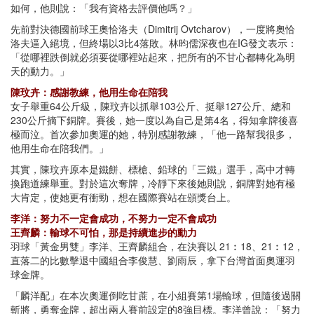
如何，他則說：「我有資格去評價他嗎？」
先前對決德國前球王奧恰洛夫（Dimitrij Ovtcharov），一度將奧恰
洛夫逼入絕境，但終場以3比4落敗。林昀儒深夜也在IG發文表示：
「從哪裡跌倒就必須要從哪裡站起來，把所有的不甘心都轉化為明
天的動力。」
陳玟卉：感謝教練，他用生命在陪我
女子舉重64公斤級，陳玟卉以抓舉103公斤、挺舉127公斤、總和
230公斤摘下銅牌。賽後，她一度以為自己是第4名，得知拿牌後喜
極而泣。首次參加奧運的她，特別感謝教練，「他一路幫我很多，
他用生命在陪我們。」
其實，陳玟卉原本是鐵餅、標槍、鉛球的「三鐵」選手，高中才轉
換跑道練舉重。對於這次奪牌，冷靜下來後她則說，銅牌對她有極
大肯定，使她更有衝勁，想在國際賽站在頒獎台上。
李洋：努力不一定會成功，不努力一定不會成功
王齊麟：輸球不可怕，那是持續進步的動力
羽球「黃金男雙」李洋、王齊麟組合，在決賽以 21︰18、21︰12，
直落二的比數擊退中國組合李俊慧、劉雨辰，拿下台灣首面奧運羽
球金牌。
「麟洋配」在本次奧運倒吃甘蔗，在小組賽第1場輸球，但隨後過關
斬將，勇奪金牌，超出兩人賽前設定的8強目標。李洋曾說：「努力