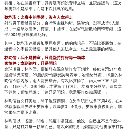
賽後，她在臉書寫下，其實沒有預設奪牌立場，並謙虛認為，這次
奪獎並不是結束，而是下次挑戰的起點。
魏均珩：比賽中的學習，沒有人拿得走
射箭男子團體賽部分，台灣隊由魏均珩、湯智鈞、鄧宇成等3人組
成，一路擊敗澳洲、荷蘭、中國隊，在冠軍戰惜敗給南韓奪銀，追
平2004年雅典奧運紀錄。
其中，魏均珩連續參加兩屆奧運，他的感想是，不論比賽勝負，在
過程中的學習與體悟，是其他人無法拿走、也是最重要的經驗。
林昀儒：我不是神童，只是堅持打好每一顆球
鄭怡靜：拿到銅牌，只是開始
桌球項目，林昀儒、鄭怡靜在混合雙打奪下銅牌，終結台灣21年奧
運桌球獎牌荒。29歲的鄭怡靜受訪時表示，她情緒外顯，19歲的林
昀儒冷靜內斂，兩人需要磨合。有次比賽輸了，兩人坐下來「談
心」1個小時、2個小時，才逐漸了解彼此、培養更好默契。這次拿
下銅牌，鄭怡靜說：「這只是開始，我還要打好幾屆呢！」
林昀儒首次打奧運，除了混雙摘銅，在男單項目也拿下第4名。在4
強戰激戰世界球王樊振東，以局數3：4惜敗。樊振東賽後坦言，非
常艱辛才贏下比賽。
林昀儒以「省話」聞名，態度非常謙虛。他說，自己並不是什麼神
童，只是打好每一顆球而已。這次4強賽後，媒體詢問他樊振東打得