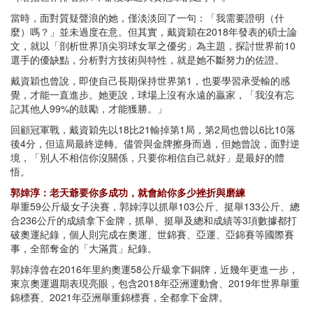
當時，面對質疑聲浪的她，僅淡淡回了一句：「我需要證明（什
麼）嗎？」並未過度在意。但其實，戴資穎在2018年發表的碩士論
文，就以「剖析世界頂尖羽球女單之優劣」為主題，探討世界前10
選手的優缺點，分析對方技術與特性，就是她不斷努力的佐證。
戴資穎也曾說，即使自己長期保持世界第1，也要學習承受輸的感
覺，才能一直進步。她更說，球場上沒有永遠的贏家，「我沒有忘
記其他人99%的鼓勵，才能獲勝。」
回顧冠軍戰，戴資穎先以18比21輸掉第1局，第2局也曾以6比10落
後4分，但這局最終逆轉。儘管與金牌擦身而過，但她曾說，面對逆
境，「別人不相信你沒關係，只要你相信自己就好」是最好的體
悟。
郭婞淳：老天爺要你多成功，就會給你多少挫折與磨練
舉重59公斤級女子決賽，郭婞淳以抓舉103公斤、挺舉133公斤、總
合236公斤的成績拿下金牌，抓舉、挺舉及總和成績等3項數據都打
破奧運紀錄，個人則完成在奧運、世錦賽、亞運、亞錦賽等國際賽
事，全部奪金的「大滿貫」紀錄。
郭婞淳曾在2016年里約奧運58公斤級拿下銅牌，近幾年更進一步，
東京奧運週期表現亮眼，包含2018年亞洲運動會、2019年世界舉重
錦標賽、2021年亞洲舉重錦標賽，全都拿下金牌。