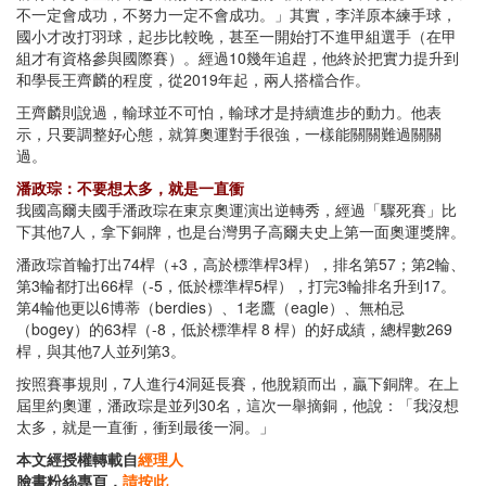
不一定會成功，不努力一定不會成功。」其實，李洋原本練手球，
國小才改打羽球，起步比較晚，甚至一開始打不進甲組選手（在甲
組才有資格參與國際賽）。經過10幾年追趕，他終於把實力提升到
和學長王齊麟的程度，從2019年起，兩人搭檔合作。
王齊麟則說過，輸球並不可怕，輸球才是持續進步的動力。他表
示，只要調整好心態，就算奧運對手很強，一樣能關關難過關關
過。
潘政琮：不要想太多，就是一直衝
我國高爾夫國手潘政琮在東京奧運演出逆轉秀，經過「驟死賽」比
下其他7人，拿下銅牌，也是台灣男子高爾夫史上第一面奧運獎牌。
潘政琮首輪打出74桿（+3，高於標準桿3桿），排名第57；第2輪、
第3輪都打出66桿（-5，低於標準桿5桿），打完3輪排名升到17。
第4輪他更以6博蒂（berdies）、1老鷹（eagle）、無柏忌
（bogey）的63桿（-8，低於標準桿 8 桿）的好成績，總桿數269
桿，與其他7人並列第3。
按照賽事規則，7人進行4洞延長賽，他脫穎而出，贏下銅牌。在上
屆里約奧運，潘政琮是並列30名，這次一舉摘銅，他說：「我沒想
太多，就是一直衝，衝到最後一洞。」
本文經授權轉載自
經理人
臉書粉絲專頁，
請按此