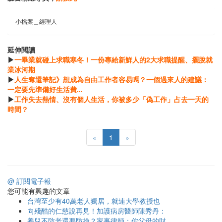
小檔案＿經理人
延伸閱讀
▶
一畢業就碰上求職寒冬！一份專給新鮮人的2大求職提醒、擺脫就
業冰河期
▶
人生奪還筆記》想成為自由工作者容易嗎？一個過來人的建議：
一定要先準備好生活費...
▶
工作失去熱情、沒有個人生活，你被多少「偽工作」占去一天的
時間？
«
1
»
@ 訂閱電子報
您可能有興趣的文章
台灣至少有40萬老人獨居，就連大學教授也
向殘酷的仁慈說再見！加護病房醫師陳秀丹：
養兒不防老還要防搶？家事律師：你父母的財