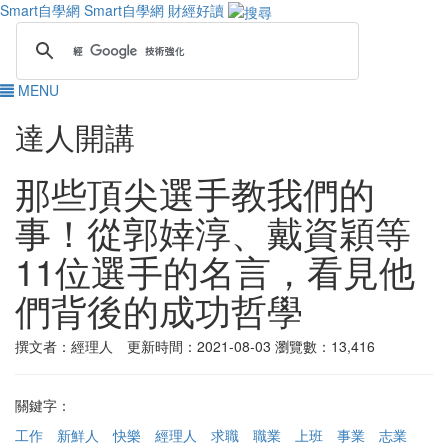
Smart自學網
Smart自學網 財經好讀
MENU
達人開講
那些頂尖選手教我們的
事！從郭婞淳、戴資穎等
11位選手的名言，看見他
們背後的成功哲學
撰文者：經理人 更新時間：2021-08-03
瀏覽數：13,416
關鍵字：
工作
新鮮人
快樂
經理人
求職
職業
上班
事業
志業