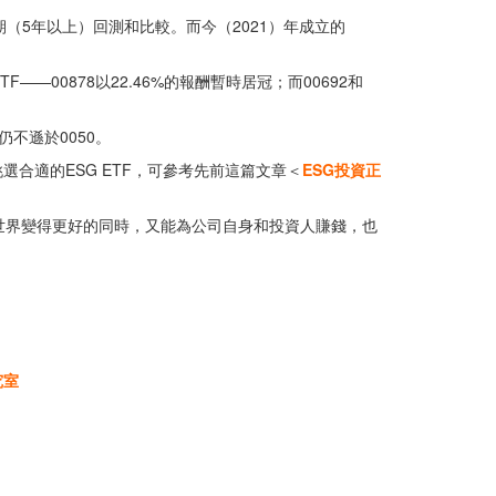
長期（5年以上）回測和比較。而今（2021）年成立的
F——00878以22.46%的報酬暫時居冠；而00692和
仍不遜於0050。
合適的ESG ETF，可參考先前這篇文章＜
ESG投資正
世界變得更好的同時，又能為公司自身和投資人賺錢，也
究室