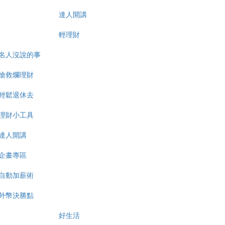
達人開講
輕理財
名人沒說的事
搶救爛理財
輕鬆退休去
理財小工具
達人開講
企畫專區
自動加薪術
外幣決勝點
好生活