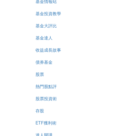
基金情報站
基金投資教學
基金大評比
基金達人
收益成長故事
債券基金
股票
熱門股點評
股票投資術
存股
ETF獲利術
達人開講