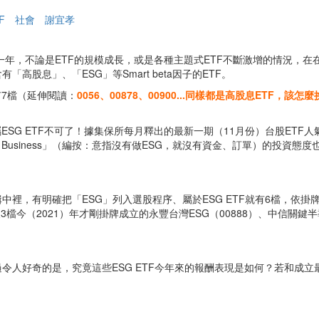
F
社會
謝宜孝
的一年，不論是ETF的規模成長，或是各種主題式ETF不斷激增的情況，
高股息」、「ESG」等Smart beta因子的ETF。
有7檔（延伸閱讀：
0056、00878、00900...同樣都是高股息ETF，
SG ETF不可了！據集保所每月釋出的最新一期（11月份）台股ETF人氣排
No Business」（編按：意指沒有做ESG，就沒有資金、訂單）的投資態
中裡，有明確把「ESG」列入選股程序、屬於ESG ETF就有6檔，依掛
及3檔今（2021）年才剛掛牌成立的永豐台灣ESG（00888）、中信關鍵半導
令人好奇的是，究竟這些ESG ETF今年來的報酬表現是如何？若和成立最