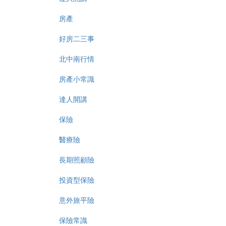
房產
好房二三事
北中南行情
房產小常識
達人開講
保險
醫療險
長期照顧險
投資型保險
意外旅平險
保險常識