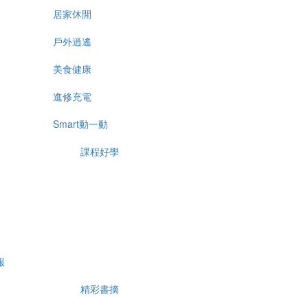
居家休閒
戶外逍遙
美食健康
進修充電
Smart動一動
課程好學
報
精彩書摘