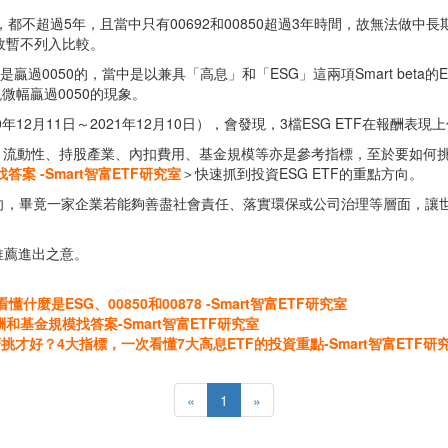
，都不超過5年，且當中只有00692和00850超過3年時間，故無法做中
月，故暫不列入比較。
贏過0050的，當中是以兼具「高息」和「ESG」這兩項Smart beta的ET
微幅贏過0050的現象。
2月11日～2021年12月10日），會發現，3檔ESG ETF在報酬表現上
，流動性、持股產業、內扣費用、基金規模等亦是參考指標，至於要如何挑選
案 -Smart智富ETF研究室
＞快速抓到投資ESG ETF的重點方向。
取向，畢竟一家企業若能夠善盡社會責任、落實環保或公司治理等層面，讓
推薦進出之意。
麼是ESG、00850和00878 -Smart智富ETF研究室
和基金規模找答案-Smart智富ETF研究室
，該怎麼挑才好？4大指標，一次看懂7大高息ETF的投資重點-Smart智富ETF研
«
1
»