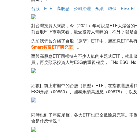
台股
ETF
高股息
公司治理
永續
環保
ESG ET
對台灣投資人來說，今（2021）年可說是ETF大爆發
前台股ETF市場來看，最受投資人青睞的，不外乎就是含有「
先前我們曾介紹了台股（原型）ETF中，屬高息ETF共
Smart智富ETF研究室
）。
而與高股息ETF同樣擁有不少人氣的主題式ETF，就非屬E
員，再度顯示投資人對ESG的重視程度，「No ESG, 
細數目前上市櫃中的台股（原型）ETF，在指數選股邏輯
ESG永續（00850）、國泰永續高股息（00878），以
同時也到了年度尾聲，各大ETF也已全數除息完畢。不過
會是什麽情況？