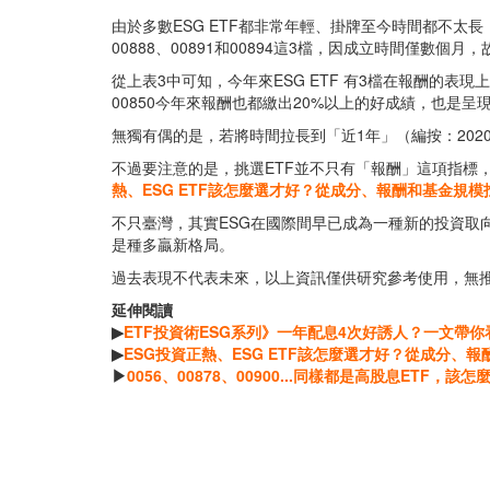
由於多數ESG ETF都非常年輕、掛牌至今時間都不太長
00888、00891和00894這3檔，因成立時間僅數個
從上表3中可知，今年來ESG ETF 有3檔在報酬的表現上是
00850今年來報酬也都繳出20%以上的好成績，也是呈現
無獨有偶的是，若將時間拉長到「近1年」（編按：2020年1
不過要注意的是，挑選ETF並不只有「報酬」這項指標
熱、ESG ETF該怎麼選才好？從成分、報酬和基金規模找答
不只臺灣，其實ESG在國際間早已成為一種新的投資
是種多贏新格局。
過去表現不代表未來，以上資訊僅供研究參考使用，無
延伸閱讀
▶
ETF投資術ESG系列》一年配息4次好誘人？一文帶你看懂什
▶
ESG投資正熱、ESG ETF該怎麼選才好？從成分、報酬
▶
0056、00878、00900...同樣都是高股息ETF