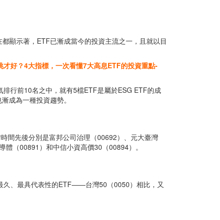
在在都顯示著，ETF已漸成當今的投資主流之一，且就以目
該怎麼挑才好？4大指標，一次看懂7大高息ETF的投資重點-
行前10名之中，就有5檔ETF是屬於ESG ETF的成
度也漸成為一種投資趨勢。
牌時間先後分別是富邦公司治理（00692）、元大臺灣
體（00891）和中信小資高價30（00894）。
久、最具代表性的ETF——台灣50（0050）相比，又