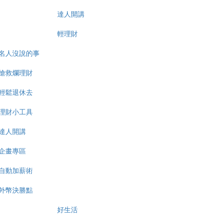
達人開講
輕理財
名人沒說的事
搶救爛理財
輕鬆退休去
理財小工具
達人開講
企畫專區
自動加薪術
外幣決勝點
好生活