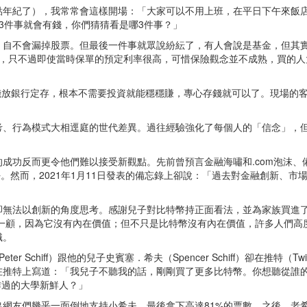
年紀了），我常常會這樣開場：「大家可以不用上班，在平日下午來飯店
3件事就會有錢，你們猜猜看是哪3件事？」
自不會漏掉股票。但最後一件事就眾說紛紜了，有人會說是基金，但其實
險，只不過即使當時保單的預定利率很高，可惜保險觀念並不成熟，買的人
要把錢放銀行定存，根本不需要投資就能穩穩賺，專心存錢就可以了。現場
考、行為模式大相逕庭的世代差異。過往經驗強化了每個人的「信念」，
功反而更令他們難以接受新觀點。先前曾預言金融海嘯和.com泡沫、備
好。然而，2021年1月11日發表的備忘錄上卻說：「過去對金融創新、
卻無法以創新的角度思考。感謝兒子對比特幣持正面看法，並為家族買進
屑一顧，因為它沒有內在價值；但不只是比特幣沒有內在價值，許多人們
識。
eter Schiff）跟他的兒子史賓塞．希夫（Spencer Schiff）卻在推
推特上寫道：「我兒子不聽我的話，剛剛買了更多比特幣。你想聽從誰的
作過的大學新鮮人？」
網友們幾乎一面倒地支持小希夫，最後拿下高達81%的票數。之後，老