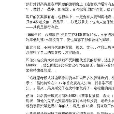
銀行針對高資產客戶開辦的說明會上（這群客戶通常有點
年，做對了一些事。如果說，台灣投資理財有3寶，做了
客戶的答案很有趣，也很集中，一定會有人提到房地產，
只有4家老投信，產品單一，缺乏競爭力；也有人猜保
——其實是銀行存款。
1990年代，台灣銀行1年期定存利率將近10%，只
利率低到連1%都沒有了，便也遺忘了那個曾經的輝煌。
由此可知，不同時代成長背景、觀念、文化，孕育出思
念開拓了自己的疆界後，才能驗證。
即使知名投資大師也很難不受到世代差異的影響，過去的成
Marks），曾公開批評比特幣沒有內在價值，相當不看
幣抱持懷疑態度。」
「這種思考模式雖協助橡樹資本和自己多次躲過麻煩，
示：「當比特幣在2017年首次廣為人知時，我非常不
知。」看來，馬克斯父子在比特幣取得了一定程度的共
然而，知名貴金屬貿易商SchiffGold董事長彼得．希夫（P
對者，但他的兒子史賓塞卻熱衷於比特幣投資。老希夫在
經從事投資業超過30年的人；還是1個18歲，從來沒工
小希夫很快就回應了爸爸的推文和調查結果，投票顯示出