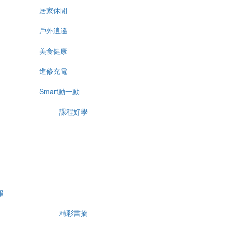
居家休閒
戶外逍遙
美食健康
進修充電
Smart動一動
課程好學
報
精彩書摘