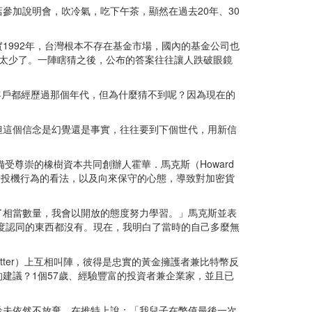
參加說明會，吹冷氣，吃下午茶，顯然在過去20年、30
1992年，台灣根本不存在基金市場，國內的基金公司也
太少了。一陣瞎猜之後，公布的答案往往讓人跌破眼鏡
的客戶都經歷過那個年代，但為什麼猜不到呢？因為現在的
但這個信念是幻覺還是事實，往往要到下個世代，用新信
受尊崇的橡樹資本共同創辦人霍華．馬克斯（Howard
市場投機行為的看法，以及向來保守的心態，導致對加密貨
了相當數量，我會以開放的態度努力學習。」馬克斯並表
高度認同的東西都沒有。現在，我明白了當時的自己多麼無
特（Twitter）上互相叫陣，彼得是忠實的黃金擁護者兼比特幣反
建議？1個57歲、經驗豐富的投資者兼企業家，並且已
希夫依然不放棄，在推特上說：「我兒子在幣值最後一次