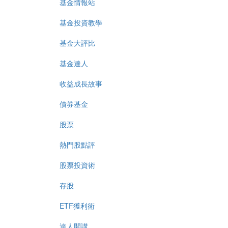
基金情報站
基金投資教學
基金大評比
基金達人
收益成長故事
債券基金
股票
熱門股點評
股票投資術
存股
ETF獲利術
達人開講