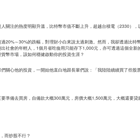
人關注的熱度明顯升溫，比特幣市值不斷上升，超越台積電（2330），以
過20%～30%的跌幅，對理財小白來說太過刺激。然而，我卻透過比特
出社會的年輕人，1個月省吃儉用只能存下1,000元，亦可透過這個全
密貨幣市場，該如何穩健啟動你的投資生涯？
們關心他的投資，一開始他直白地跟長輩們說：「我陸陸續續買了些股票還
備去買房，自備款大概300萬元，房價大概1,500萬元，大概還要貸款1
好，而炒股不行？