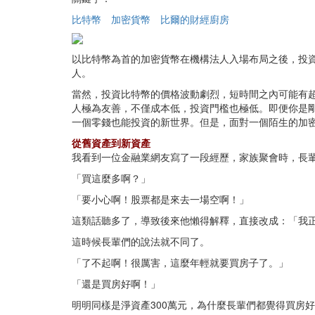
比特幣
加密貨幣
比爾的財經廚房
以比特幣為首的加密貨幣在機構法人入場布局之後，投資
人。
當然，投資比特幣的價格波動劇烈，短時間之內可能有超
人極為友善，不僅成本低，投資門檻也極低。即便你是剛
一個零錢也能投資的新世界。但是，面對一個陌生的加
從舊資產到新資產
我看到一位金融業網友寫了一段經歷，家族聚會時，長輩
「買這麼多啊？」
「要小心啊！股票都是來去一場空啊！」
這類話聽多了，導致後來他懶得解釋，直接改成：「我正要準
這時候長輩們的說法就不同了。
「了不起啊！很厲害，這麼年輕就要買房子了。」
「還是買房好啊！」
明明同樣是淨資產300萬元，為什麼長輩們都覺得買房