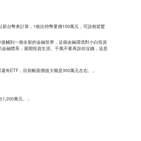
新台幣來計算，1枚比特幣要價100萬元，可說相當驚
幣接觸到一個全新的金融世界，這個金融環境對小白投資
新的金融體系，展開投資生涯。千萬不要再說你沒錢，這是
有ETF，目前帳面價值大概是300萬元左右。」
,200萬元。」