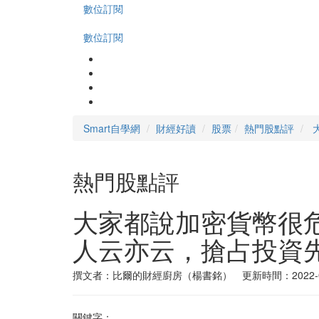
數位訂閱
數位訂閱
Smart自學網
財經好讀
股票
熱門股點評
熱門股點評
大家都說加密貨幣很
人云亦云，搶占投資
撰文者：比爾的財經廚房（楊書銘） 更新時間：2022-0
關鍵字：