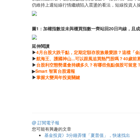
仍維持上週短線行情繼續陷入震盪的看法，短線投資人
圖1：加權指數並未與櫃買指數一齊站回20日均線，且
延伸閱讀
▶
4月台股大跌千點，定期定額存股族最愛誰？這檔「金
▶
航海王、護國神山...可以跟風追買熱門股嗎？40歲
▶
台股利空態勢還會持續多久？有哪些焦點個股可留意？
▶
Smart 智富台股週報
▶
掌握大變局年投資關鍵
@ 訂閱電子報
您可能有興趣的文章
基金投資》3分鐘弄懂「夏普值」，快速找出