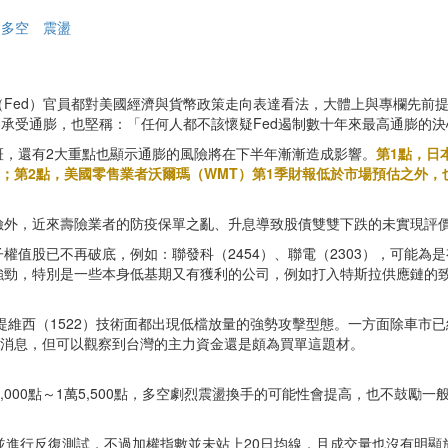
多空
震盪
Fed）官員都對美國經濟與貨幣政策走向表達看法，大體上與專欄先前
夠承受通膨，也堅稱：「任何人都不該懷疑Fed遏制數十年來最高通膨的決
斑，還有2大重點也顯示通膨的風險將在下半年漸漸造成影響。
第1點，日
高水準；第2點，美國零售業者沃爾瑪（WMT）第1季財報低於市場預估之外
險外，近來壽險業者的防疫保單之亂、升息導致股債雙雙下跌的未實現評
權值股已不再破底，例如：聯發科（2454）、聯電（2303），可能
勁，特別是一些本身低基期又有獲利的公司，例如打入特斯拉供應鏈的致伸（
堤維西（1522）技術面都出現低檔放量的強勢攻擊型態。一方面除車市
假消息，但可以觀察到台灣的主力資金還是頗為買單這題材。
,000點～1萬5,500點，多空劇烈震盪換手的可能性會提高，也不鼓
並進行反復測試，不過加權指數並未站上20日均線，且成交量也沒有明