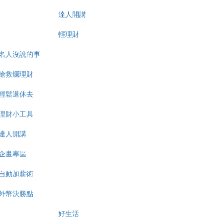
達人開講
輕理財
名人沒說的事
搶救爛理財
輕鬆退休去
理財小工具
達人開講
企畫專區
自動加薪術
外幣決勝點
好生活