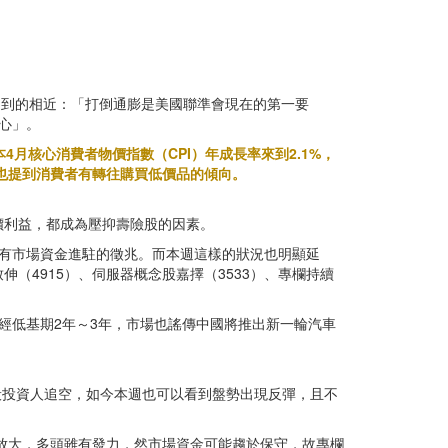
提到的相近：「打倒通膨是美國聯準會現在的第一要
心」。
本4月核心消費者物價指數（CPI）年成長率來到2.1%，
，也提到消費者有轉往購買低價品的傾向。
價利益，都成為壓抑壽險股的因素。
為是有市場資金進駐的徵兆。而本週這樣的狀況也明顯延
4915）、伺服器概念股嘉擇（3533）、專欄持續
已經低基期2年～3年，市場也謠傳中國將推出新一輪汽車
勵一般投資人追空，如今本週也可以看到盤勢出現反彈，且不
顯放大，多頭雖有發力，然市場資金可能趨於保守，故專欄