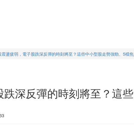
股震盪疲弱，電子股跌深反彈的時刻將至？這些中小型股走勢強勁、5檔焦
股跌深反彈的時刻將至？這些
33