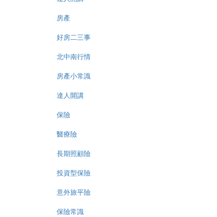
房產
好房二三事
北中南行情
房產小常識
達人開講
保險
醫療險
長期照顧險
投資型保險
意外旅平險
保險常識