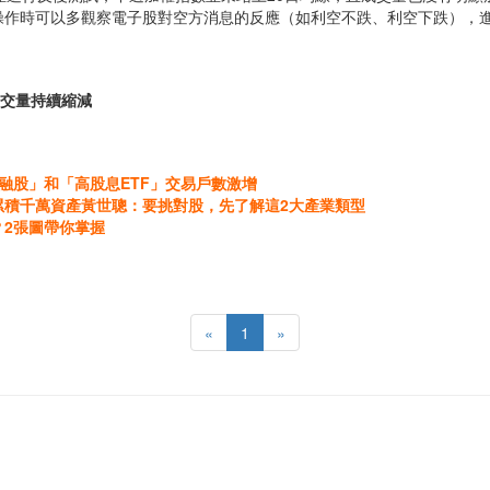
操作時可以多觀察電子股對空方消息的反應（如利空不跌、利空下跌），
成交量持續縮減
融股」和「高股息ETF」交易戶數激增
前累積千萬資產黃世聰：要挑對股，先了解這2大產業類型
2張圖帶你掌握
«
1
»