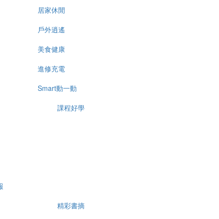
居家休閒
戶外逍遙
美食健康
進修充電
Smart動一動
課程好學
報
精彩書摘