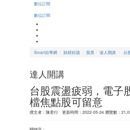
數位訂閱
數位訂閱
Smart自學網
財經好讀
股票
達人開講
台
達人開講
台股震盪疲弱，電子
檔焦點股可留意
撰文者：陳君行 更新時間：2022-05-24
瀏覽數：21,0
關鍵字：