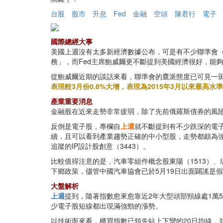
台股
股市
升息
Fed
金融
空頭
陳君行
電子
國際總經大事
美國上週沒有太多新經濟數據公布，可是有不少聯準會（
務」，而Fed主席鮑威爾更不斷提到美國經濟很好，能
從鮑威爾近期的談話來看，聯準會的鷹派態度已可見一
表現較3月份0.8%大增，表現為2015年3月以來最
產業重要消息
金融股在近來走勢非常疲弱，除了先前俄羅斯債券的風
反倒是電子股，專欄自
上週
就不斷提到有不少跌深的電子
續，且可以看到產業趨勢正確的中小型股，走勢都頗為強
追蹤的IP設計股創意（3443）。
比較值得注意的是，汽車零組件概念股東陽（1513）、
下鄉政策，儘管中國汽車協會已於5月19日出面闢謠是
大盤解析
上週
提到，隨著指數愈來愈靠近2年大型頭部頸線處1萬5
少電子股短線都出現滿強勁的漲勢。
以技術面來看，櫃買指數已領先站上下彎的20日均線，