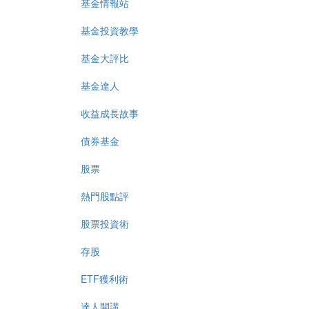
基金情報站
基金投資教學
基金大評比
基金達人
收益成長故事
債券基金
股票
熱門股點評
股票投資術
存股
ETF獲利術
達人開講