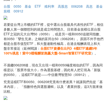
台股
0050
基金
ETF
殖利率
高股息
006208
高息
基金
規模
00912
若要從台灣上市櫃的ETF裡，從中選出台股最具代表性的ETF，相信
多數人第一個聯想到的就是成立時間悠久、目前基金規模位居台股
ETF之冠的元大台灣50（0050），或是另一檔和0050追蹤同指數、
有0050「攣生兄弟」之稱的富邦台50（006208）。原因不外乎他們
都是台股市值型ETF，和大盤連動性極高，在過去報酬表現上和大
盤非常接近（延伸閱讀：
台股ETF資優生出列》4檔ETF連續5年
100%填息！當中3檔報酬皆跑贏大盤-Smart智富ETF研究室
）。
不過繼006208後，現在又出現一檔和0050極度相似的ETF，因為同
樣是以「股票市值大小」作為選股基礎，因此有人把它視為「新版
的0050」，這檔ETF就是——中信臺灣智慧50（00912）。
究竟這檔ETF和0050、006208究竟有什麽差異？就讓我們先從「基
本內容」、「指數特色與選股邏輯」以及「產業持股」這3方面來做
比較。