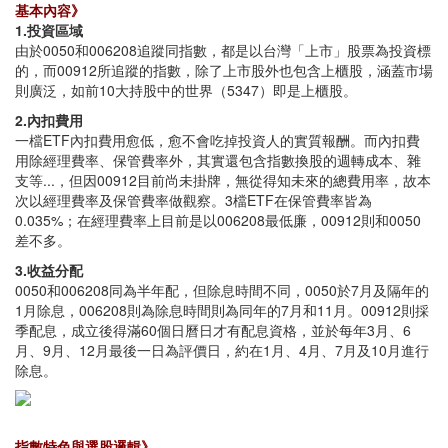
基本內容》
1.投資區域
由於0050和006208追蹤同指數，都是以台灣「上市」股票為投資標
的，而00912所追蹤的指數，除了上市股外也包含上櫃股，涵蓋市場
則廣泛，如前10大持股中的世界（5347）即是上櫃股。
2.內扣費用
一檔ETF內扣費用愈低，愈不會吃掉投資人的實質報酬。而內扣費
用除經理費率、保管費率外，其實還包含指數換股的週轉成本、雜
支等...，但因00912目前尚未掛牌，無從得知未來的總費用率，故本
次以經理費率及保管費率做觀察。3檔ETF在保管費率皆為
0.035%；在經理費率上目前是以006208最低廉，00912則和0050
差不多。
3.收益分配
0050和006208同為半年配，但除息時間不同，0050於7月及隔年的
1月除息，006208則為除息時間則為同年的7月和11月。00912則採
季配息，成立後得滿60個日曆日才有配息資格，並於每年3月、6
月、9月、12月最後一日為評價日，約在1月、4月、7月及10月進行
除息。
指數特色與選股邏輯》