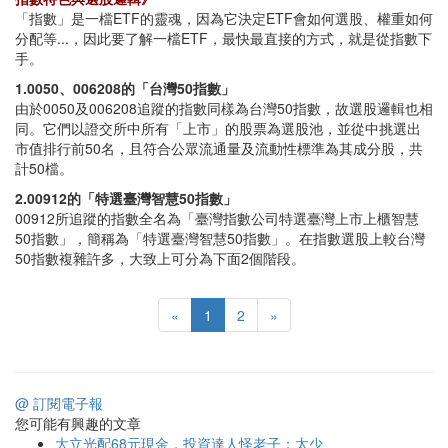
「指數」是一檔ETF的靈魂，因為它決定ETF會如何選股、權重如何
分配等...，因此要了解一檔ETF，最快最直接的方式，就是從指數下
手。
1.0050、006208的「台灣50指數」
由於0050及006208追蹤的指數同樣為台灣50指數，故選股邏輯也相
同。它們以證交所中所有「上市」的股票為選股池，並從中挑選出
市值排行前50名，且符合公眾流通量及流動性標準為其成分股，共
計50檔。
2.00912的「特選臺灣智慧50指數」
00912所追蹤的指數全名為「臺灣指數公司特選臺灣上市上櫃智慧
50指數」，簡稱為「特選臺灣智慧50指數」。在指數選股上較台灣
50指數複雜許多，大致上可分為下面2個階段。
«
1
2
»
@ 訂閱電子報
您可能有興趣的文章
大立光配68元現金，投資達人怪老子：太少