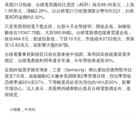
美股21日勁揚，台積電美國存託憑證（ADR）收在86.95美元，上漲
1.95美元，漲幅2.29%。以台積電21日收盤價新台幣505元計，台積
電ADR溢價約2.32%。
只是美股期指電子盤走跌，台股今天走勢疲弱，開低走低，加權指
數收在15347.75點，大跌380.89點。台積電股價也隨著震盪走低，
收在494.5元，創波段新低，下跌10.5元，市值縮水2722億元，滑落
至12.82兆元，並影響大盤約87點。
台積電董事長劉德音日前在股東會中強調，車用與高效能運算需求
穩定，台積電產能利用率還非常滿，今年營收將成長30%。
近期終端需求雜音增多，三星（Samsung）傳出通知供應商暫停拉
貨至7月底，面板驅動IC大廠奇景調降第2季營運目標，預估季營收
恐將季減22%至27%，下滑幅度高於原先預估的16%至20%，影響
市場信心。法人表示，美股將持續牽動台股及台積電股價走向，值
得留意。
小檔案＿中央社