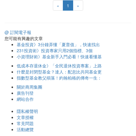
«
1
»
@ 訂閱電子報
您可能有興趣的文章
基金投資》3分鐘弄懂「夏普值」，快速找出
231投資術》投資專家只用2個指標、3個
小資理財術》基金新手入門必看！快速看懂基
低成本存退休金》「全民退休投資專案」上路
什麼是封閉型基金？達人：配息比共同基金更
指數型基金教父殞落！約翰柏格的傳奇一生：
關於商周集團
廣告刊登
網站合作
隱私權聲明
文章授權
常見問題
活動總覽