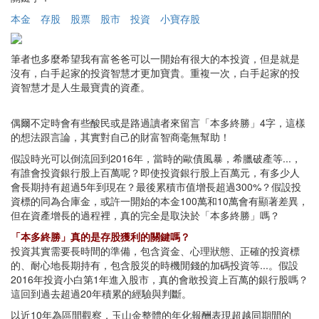
本金
存股
股票
股市
投資
小寶存股
筆者也多麼希望我有富爸爸可以一開始有很大的本投資，但是就是
沒有，白手起家的投資智慧才更加寶貴。重複一次，白手起家的投
資智慧才是人生最寶貴的資產。
偶爾不定時會有些酸民或是路過讀者來留言「本多終勝」4字，這樣
的想法跟言論，其實對自己的財富智商毫無幫助！
假設時光可以倒流回到2016年，當時的歐債風暴，希臘破產等...，
有誰會投資銀行股上百萬呢？即使投資銀行股上百萬元，有多少人
會長期持有超過5年到現在？最後累積市值增長超過300%？假設投
資標的同為合庫金，或許一開始的本金100萬和10萬會有顯著差異，
但在資產增長的過程裡，真的完全是取決於「本多終勝」嗎？
「本多終勝」真的是存股獲利的關鍵嗎？
投資其實需要長時間的準備，包含資金、心理狀態、正確的投資標
的、耐心地長期持有，包含股災的時機閒錢的加碼投資等...。假設
2016年投資小白第1年進入股市，真的會敢投資上百萬的銀行股嗎？
這回到過去超過20年積累的經驗與判斷。
以近10年為區間觀察，玉山金整體的年化報酬表現超越同期間的