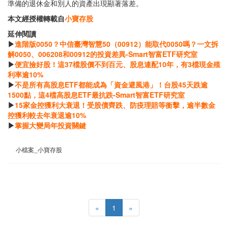
準備的退休金和別人的資產出現顯著落差。
本文經授權轉載自
小寶存股
延伸閱讀
▶
進階版0050？中信臺灣智慧50（00912）能取代0050嗎？一文拆
解0050、006208和00912的投資差異-Smart智富ETF研究室
▶
便宜撿好股！這37檔股價不到百元、股息連配10年，有3檔現金殖
利率逾10%
▶
不是所有高股息ETF都能成為「資金避風港」！台股45天跌逾
1500點，這4檔高股息ETF最抗跌-Smart智富ETF研究室
▶
15家金控獲利大衰退！受股債齊跌、防疫理賠等衝擊，逾半數金
控獲利較去年衰退逾10%
▶
掌握大變局年投資關鍵
小檔案_小寶存股
«
1
»