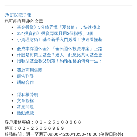
@ 訂閱電子報
您可能有興趣的文章
基金投資》3分鐘弄懂「夏普值」，快速找出
231投資術》投資專家只用2個指標、3個
小資理財術》基金新手入門必看！快速看懂基
低成本存退休金》「全民退休投資專案」上路
什麼是封閉型基金？達人：配息比共同基金更
指數型基金教父殞落！約翰柏格的傳奇一生：
關於商周集團
廣告刊登
網站合作
隱私權聲明
文章授權
常見問題
活動總覽
客戶服務專線：０２－２５１０８８８８
傳真：０２－２５０３６９８９
服務時間：週一至週五09:00~12:00/13:30~18:00 (例假日除外)