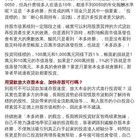
0050，但為什麽很多人在過去10年，都達不到0050的年化報酬水準
呢？這是「本多終勝」所造成的嗎？現金只是其中一個要素，「投
資標的」加「耐心長期持有」這2點，才是許多投資者更欠缺的。
持股市值累積到一定階段之後，確實可以利用股票質押的方式貸款
再投資產生更大的效應。但是遇到下跌時，相對地帳面市值蒸發也
會有更大的乘數效果。酸民只是看到「本多終勝」，但是沒有看到
股災時得承受帳面上百萬市值的蒸發煎熬，也就是「本多跌多」！
投資同樣標的，100萬元和1,000萬元同樣下跌1％，帳面虧損就是1
萬元和10萬元的市值蒸發。如果是7,000萬持股，1%的下跌就是市
值蒸發70萬元。本多真的會終勝？要是只要靠本金多就會勝利，那
筆者早就連夜貸款都要投資。
用貸款放大存股本金、加快存股可行嗎？
到底可不可以貸款加速存股速度、放大本金的方式進行投資呢？ 這
其實也需要多方的準備，長期投資勢必得習慣股市波動與了解持有
標的的股性、貸款帶來的現金流動風險等...。剛入股市的小白投資心
裡素質不足價上持股市值相對小，因此多半不建議。
持續抱著「本多終勝」的觀念，長期將與投資財富智商積累無緣，
自己不努力謙虛地學習正確的投資觀念，靠著網路到處酸存股本多
終勝，不僅無法吸引到真正白手起家的投資達人經驗分享，時間拉
長更是對自己投資財商增長毫無幫助，多年後可能也會發現，自己