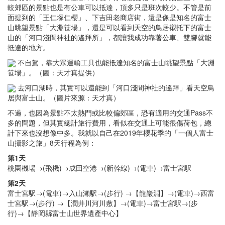
較郊區的景點也是有公車可以抵達，頂多只是班次較少。不管是前
面提到的「王仁塚仁櫻」、下吉田老商店街，還是像是知名的富士
山眺望景點「大淵笹場」，還是可以看到天空的鳥居襯托下的富士
山的「河口淺間神社的遙拜所」，都讓我成功靠著公車、雙腳就能
抵達的地方。
不自駕，靠大眾運輸工具也能抵達知名的富士山眺望景點「大淵
笹場」。（圖：天才真提供）
去河口湖時，其實可以還能到「河口淺間神社的遙拜」看天空鳥
居與富士山。（圖片來源：天才真）
不過，也因為景點不太熱門或比較偏郊區，恐有適用的交通Pass不
多的問題，但其實總計旅行費用，看似在交通上可能很傷荷包，總
計下來也沒想像中多。我就以自己在2019年櫻花季的「一個人富士
山攝影之旅」8天行程為例：
第1天
桃園機場→(飛機)→成田空港→(新幹線)→(電車)→富士宮駅
第2天
富士宮駅→(電車)→入山瀨駅→(步行) →【龍巖淵】→(電車)→西富
士宮駅→(步行) →【潤井川河川敷】→(電車)→富士宮駅→(步
行)→【靜岡縣富士山世界遺產中心】