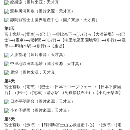
龍巖淵（圖片來源：天才真）
潤井川河川敷（圖片來源：天才真）
靜岡縣富士山世界遺產中心（圖片來源：天才真）
第3天
富士宮駅→(電車)→(巴士) →曾比奈下→(步行)→【大淵笹場】→(巴
士)→(電車)→須津駅→(步行)→【中里地區田園地帶】→(步行)→(電
車)→JR柚木駅→(步行)→【雁堤】
大淵笹場（圖片來源：天才真）
中里地區田園地帶（圖片來源：天才真）
雁堤（圖片來源：天才真）
第4天
富士宮駅→(電車)→(巴士)→日本平ロープウェー →【日本平夢陽
台】→(巴士)→(電車)→清水駅→(免費接駁巴士)→【小丸子樂園】
日本平夢陽台（圖片來源：天才真）
小丸子樂園（圖片來源：天才真）
第5天
富士宮駅→(步行)→【靜岡縣富士山世界遺產中心】→(步行)→(電