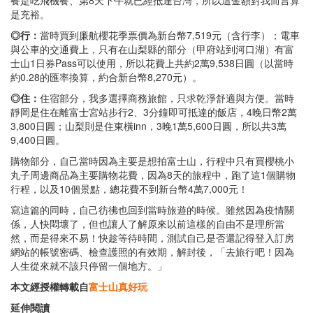
是充裕。
◎行：
當時買到廉航櫻花季票價為新台幣7,519元（含行李）；電車
與公車的交通費上，只有在山梨縣的部分（甲府站到河口湖）有富
士山1日券Pass可以使用，所以花費上共約2萬9,538日圓（以當時
約0.28的匯率換算，約合新台幣8,270元）。
◎住：
住宿部分，我多選擇商務旅館，只求乾淨舒適與方便。當時
靜岡是住在離富士宮站步行2、3分鐘即可抵達的飯店，4晚日幣2萬
3,800日圓；山梨則是住東橫inn，3晚1萬5,600日圓，所以共3萬
9,400日圓。
購物部分，自己當時因為主要是想拍富士山，行程中只有買櫻桃小
丸子周邊商品為主要購物花費，因為8天的旅程中，跑了這1個購物
行程，以及10個景點，總花費不到新台幣4萬7,000元！
寫這篇的同時，自己彷彿也回到當時旅遊的時候。雖然因為疫情關
係，人快悶壞了，但也讓人了解原來以前這樣的自由不是理所當
然，而是得來不易！快趁等待時間，測試自己是否還記得登入訂房
網站的帳號密碼、檢查護照的有效期，解封後，「去旅行吧！因為
人生從來就不該只停留一個地方。」
本文經授權轉載自
富士山真好玩
延伸閱讀