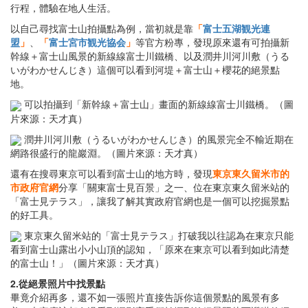
行程，體驗在地人生活。
以自己尋找富士山拍攝點為例，當初就是靠
「
富士五湖観光連
盟
」
、
「
富士宮市観光協会
」
等官方粉專，發現原來還有可拍攝新
幹線＋富士山風景的新線線富士川鐵橋、以及潤井川河川敷（うる
いがわかせんじき）這個可以看到河堤＋富士山＋櫻花的絕景點
地。
可以拍攝到「新幹線＋富士山」畫面的新線線富士川鐵橋。（圖
片來源：天才真）
潤井川河川敷（うるいがわかせんじき）的風景完全不輸近期在
網路很盛行的龍巖淵。（圖片來源：天才真）
還有在搜尋東京可以看到富士山的地方時，發現
東京東久留米市的
市政府官網
分享「關東富士見百景」之一、位在東京東久留米站的
「富士見テラス」，讓我了解其實政府官網也是一個可以挖掘景點
的好工具。
東京東久留米站的「富士見テラス」打破我以往認為在東京只能
看到富士山露出小小山頂的認知，「原來在東京可以看到如此清楚
的富士山！」（圖片來源：天才真）
2.從絕景照片中找景點
畢竟介紹再多，還不如一張照片直接告訴你這個景點的風景有多