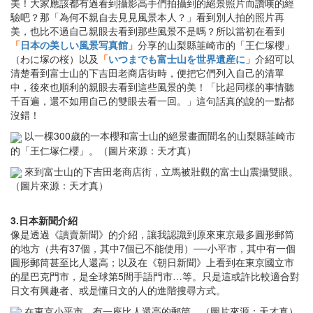
美！大家應該都有過看到攝影高手們拍攝到的絕景照片而讚嘆的經
驗吧？那「為何不親自去見見風景本人？」看到別人拍的照片再
美，也比不過自己親眼去看到那些風景不是嗎？所以當初在看到
「
日本の美しい風景写真館
」
分享的山梨縣韮崎市的「王仁塚櫻」
（わに塚の桜）以及
「
いつまでも富士山を世界遺産に
」
介紹可以
清楚看到富士山的下吉田老商店街時，便把它們列入自己的清單
中，後來也順利的親眼去看到這些風景的美！「比起同樣的事情聽
千百遍，還不如用自己的雙眼去看一回。」這句話真的說的一點都
沒錯！
以一棵300歲的一本櫻和富士山的絕景畫面聞名的山梨縣韮崎市
的「王仁塚仁櫻」。（圖片來源：天才真）
來到富士山的下吉田老商店街，立馬被壯觀的富士山震攝雙眼。
（圖片來源：天才真）
3.日本新聞介紹
像是透過《讀賣新聞》的介紹，讓我認識到原來東京最多圓形郵筒
的地方（共有37個，其中7個已不能使用）──小平市，其中有一個
圓形郵筒甚至比人還高；以及在《朝日新聞》上看到在東京國立市
的星巴克門市，是全球第5間手語門市…等。只是這或許比較適合對
日文有興趣者、或是懂日文的人的進階搜尋方式。
在東京小平市，有一座比人還高的郵筒。（圖片來源：天才真）