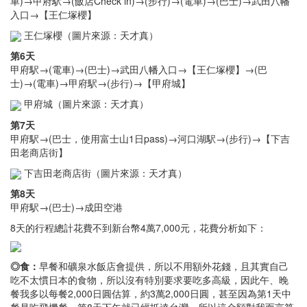
車)→甲府駅→(飯店Check in)→(步行)→(電車)→(巴士)→武田八幡
入口→【王仁塚櫻】
王仁塚櫻（圖片來源：天才真）
第6天
甲府駅→(電車)→(巴士)→武田八幡入口→【王仁塚櫻】→(巴
士)→(電車)→甲府駅→(步行)→【甲府城】
甲府城（圖片來源：天才真）
第7天
甲府駅→(巴士，使用富士山1日pass)→河口湖駅→(步行)→【下吉
田老商店街】
下吉田老商店街（圖片來源：天才真）
第8天
甲府駅→(巴士)→成田空港
8天的行程總計花費不到新台幣4萬7,000元，花費分析如下：
◎食：
早餐和礦泉水飯店會提供，所以不用額外花錢，且其實自己
吃不太慣日本的食物，所以沒有特別要求要吃多高級，因此午、晚
餐我多以每餐2,000日圓估算，約3萬2,000日圓，甚至因為第1天中
餐是吃飛機餐、第8天下午就已經抵達台灣，所以這金額對我而言算