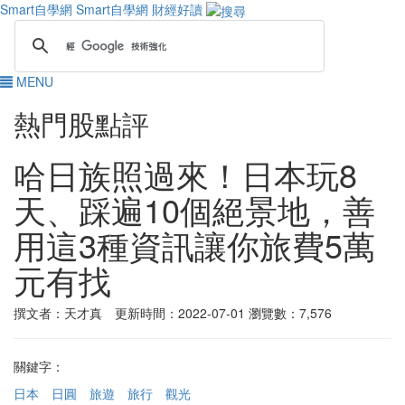
Smart自學網
Smart自學網 財經好讀
MENU
熱門股點評
哈日族照過來！日本玩8
天、踩遍10個絕景地，善
用這3種資訊讓你旅費5萬
元有找
撰文者：天才真 更新時間：2022-07-01
瀏覽數：7,576
關鍵字：
日本
日圓
旅遊
旅行
觀光