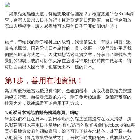
「如果縮短隔離天數，你最想飛哪個國家？」根據旅遊平台Klook調
查，台灣人最想去日本旅行！且近期隨著日幣貶值、台日也逐漸放
寬出入境標準，讓人感覺離可以飛的日子已開始倒數計時！
旅行，帶給我的除了精神上的放鬆，我也偏愛用「單眼」與雙眼欣
賞當地風景。同為愛去日本旅行的一員，挖掘一些冷門景點更是我
偏愛的旅遊方式之一。因此我想透過這篇文章，分享自己尋找私房
景點的經驗，或許可以供大家在這段等待飛行的時間中做參考，待
可以自由出入國門時，也能玩出不一樣的日本。
第1步，善用在地資訊！
為了降低抵達當地後浪費時間、金錢的機率，所以我喜歡預先規畫
動線與行程。而搜尋景點的方式，除了參考旅遊書、旅遊部落客的
推薦之外，我建議還可以善用下列方式：
1.追蹤日本當地的觀光粉絲專頁、網站
畢竟我們不住在日本，對日本熟悉的程度應該沒有在地人清楚，所
以我建議可以善用日本當地的地方/縣市的觀光協會Facebook粉絲專
頁或是地方政府的網站資訊，除了可以了解在地特色，甚至是一些
活動資訊（像是市集或儀式等），若旅行時間能配合，就將其納入