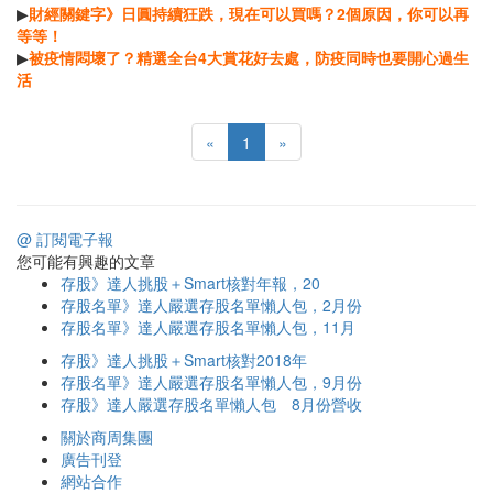
▶
財經關鍵字》日圓持續狂跌，現在可以買嗎？2個原因，你可以再
等等！
▶
被疫情悶壞了？精選全台4大賞花好去處，防疫同時也要開心過生
活
«
1
»
@ 訂閱電子報
您可能有興趣的文章
存股》達人挑股＋Smart核對年報，20
存股名單》達人嚴選存股名單懶人包，2月份
存股名單》達人嚴選存股名單懶人包，11月
存股》達人挑股＋Smart核對2018年
存股名單》達人嚴選存股名單懶人包，9月份
存股》達人嚴選存股名單懶人包 8月份營收
關於商周集團
廣告刊登
網站合作