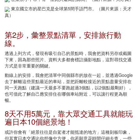
東京國立市的星巴克是全球第5間手語門市。（圖片來源：天才
真）
第2步，彙整景點清單，安排旅行動
線。
透過上列方式，發現有吸引自己的景點時，我會把資料另存或截圖
下來，因為那些照片、資料大多都會標註攝影地點，這對尋找交通
方式是非常重要的關鍵。
動線上的安排，我會把清單中同個縣市的放在一起，並透過Google
去了解離這些景點最近的車站，並把距離較接近的景點盡量安排在
同一天跑點（建議一天最多不要跑超過3個點，以2個點最剛好），
也可借此了解自己應安排住在哪個車站附近，可以讓行程更為順
暢。
8天不用5萬元，靠大眾交通工具就能玩
遍日本10個絕景地！
或許你會有「絕景往往是自駕者才能抵達的地方」這種刻板印象，
但其實日本交通比你想像中方便，你若願意花時間仔細去查，一些