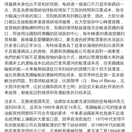
球服務本身也出乎當初的預期。每經過一個港口不只是停靠碼頭一
次，而是為整個環繞地球航程增加了冗長的時間和沉重成本。除非
大幅減少停靠的港口，否則航程將長到難以接受。因此，大部分港
口都以支線船舶來連接環繞地球服務，在大型裝卸中心轉運貨櫃，
使貨物的運輸總時間拉長。長榮的環球航線最後完全略過英國的港
口，而使用法國勒阿弗爾的區域裝卸中心，每年轉運20萬個貨櫃到
英格蘭、蘇格蘭及愛爾蘭的港口。麥克連的經濟船需要的水深超出
許多港口的正常水位，有時候還會為了趕著在滿潮的時刻出港而來
不及載運碼頭上的貨物。長榮和美國輪船公司都未面對一個事實：
他們的船可能不是運輸貨物的最佳方式；雖然以雙層貨櫃火車跨越
美國本土的運輸成本比經由巴拿馬運河的船運成本高，但美國總統
輪船的船—火車服務能讓從日本到紐約的貨櫃只花十四天就運達，
遠比長榮或美國輪船的運輸時間短得多。能否準時也是個一直未能
解決的問題。對環球航線來說，比斯開灣（注：Bay of Biscay，北
大西洋的海灣，位於法國和西班牙之間）的惡劣天氣或杜拜港的吊
車故障，都會延誤對橫濱和長灘顧客的日程承諾。
沒多久，災難便接踵而至。油價並未如麥克連預期的從每桶28美元
漲到50美元，反而在1985年暴跌至14美元。美國輪船公司的慢速省
油船突然間變得不符合市場的要求，中東產油國家再也負擔不起過
去經濟船上滿載的大量進口貨。競爭愈演愈激烈：1970年代管理不
良的散裝船公司在貨櫃船運的打擊下紛紛倒閉，但1980年代的船商
都是專業管理的大公司，不會輕易棄械投降。麥克連工業1984年獲