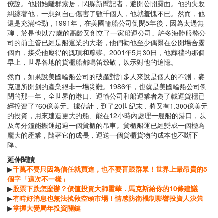
僚說。他開始離群索居，閃躲新聞記者，避開公開露面。他的失敗
糾纏著他，一想到自己傷害了數千個人，他就羞愧不已。然而，他
還是充滿幹勁，1991年，在美國輪船公司倒閉5年後，因為太過無
聊，於是他以77歲的高齡又創立了一家船運公司。許多海陸服務公
司的前主管已經是船運業的大老，他們勸他至少偶爾在公開場合露
個面，接受他應得的獎項和尊崇。2001年5月30日，他葬禮的那個
早上，世界各地的貨櫃船都鳴笛致敬，以示對他的追憶。
然而，如果說美國輪船公司的破產對許多人來說是個人的不測，麥
克連所開創的產業絕非一場災難。1986年，也就是美國輪船公司倒
閉的那一年，全世界的港口、運輸公司和船運業者為了載運貨櫃已
經投資了760億美元。據估計，到了20世紀末，將又有1,300億美元
的投資，用來建造更大的船、能在12小時內處理一艘船的港口，以
及每分鐘能搬運超過一個貨櫃的吊車。貨櫃船運已經變成一個極為
龐大的產業，隨著它的成長，運送一個貨櫃貨物的成本也不斷下
降。
延伸閱讀
▶
千萬不要只因為信任就買進，也不要盲跟群眾！世界上最昂貴的5
個字「這次不一樣」
▶
股票下跌怎麼辦？價值投資大師霍華．馬克斯給你的10條建議
▶
有時好消息也無法挽救空頭市場！情感防衛機制影響投資人決策
▶
掌握大變局年投資關鍵