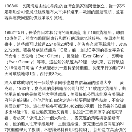
1968年，長榮海運由雄心勃勃的台灣企業家張榮發創立，從一家不
定期船公司發展成航線遍布太平洋和遠東—歐洲的船運龍頭，並靠
著與運費同盟削價競爭吸引貨物。
1982年5月，長榮向日本和台灣的造船廠訂造了16艘貨櫃船，總價
10億美元，並宣布將開闢東行和西行的環繞地球服務。在原本的規
畫中，這些船可以載運2,240個20呎櫃，但沒多久就重新設計，改為
2,728個。張榮發稱這些船為「G級」船，並以G字頭的英文字為它
們命名：長俊輪（Ever Gifted）、長隆輪（Ever Glory）、長明輪
（Ever Gleamy）等等。這些船的航速為32浬，快到東、西行航線
的19個港口每隔10天就能看到一艘長榮貨櫃船。長榮東行的船每81
天可環繞地球1圈，西行要82天。
跨入環球航線的另一個競爭者同樣也是自信滿滿的船運大亨——麥
克連。1982年，麥克連的美國輪船公司訂製了14艘超大貨櫃船，由
於承造船隻的是韓國的大宇造船廠，美國輪船公司未能享有美國政
府的造船補貼，但他們能自由決定這些船要用於哪些航線，不會被
美國政府干涉。這些新船各可載運4,482個20呎櫃，比長榮的G級船
多出將近1倍。這些船既寬敞又實用，以設計工程師庫辛的話來形
容，看起來「像海上的一個大鞋盒」。麥克連的策略與張榮發有
別，他的船只往東環繞地球，且航速緩慢。麥克連已經從高速的SL-
7貨櫃船學到了教訓，不想讓燃料費用吃掉獲利。新船是在高油價的