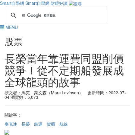
Smart自學網
Smart自學網 財經好讀
MENU
股票
長榮當年靠運費同盟削價
競爭！從不定期船發展成
全球龍頭的故事
撰文者：馬克．萊文森（Marc Levinson） 更新時間：2022-07-
04
瀏覽數：5,073
關鍵字：
麥克連
長榮
航運
貨櫃
航線