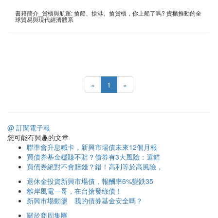
書籍簡介_貨櫃與航運: 搶船、搶港、搶貨櫃，你上船了嗎? 貨櫃推動的全
球貿易與現代經濟體系
«
1
»
@ 訂閱電子報
您可能有興趣的文章
聯準會升息喊卡，新興市場債未來12個月報
買債券基金穩賺不賠？債券有3大風險：選錯
買債券絕對不會賠錢？錯！高利等於高風險，
退休金投資新興市場債，報酬率6%變跌35
離岸風電一哥，在台搶發綠債！
新興市場動盪 我的債券基金安全嗎？
關於商周集團