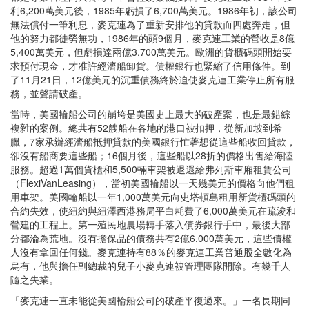
利6,200萬美元後，1985年虧損了6,700萬美元。1986年初，該公司
無法償付一筆利息，麥克連為了重新安排他的貸款而四處奔走，但
他的努力都徒勞無功，1986年的頭9個月，麥克連工業的營收是8億
5,400萬美元，但虧損達兩億3,700萬美元。歐洲的貨櫃碼頭開始要
求預付現金，才准許經濟船卸貨。債權銀行也緊縮了信用條件。到
了11月21日，12億美元的沉重債務終於迫使麥克連工業停止所有服
務，並聲請破產。
當時，美國輪船公司的崩垮是美國史上最大的破產案，也是最錯綜
複雜的案例。總共有52艘船在各地的港口被扣押，從新加坡到希
臘，7家承辦經濟船抵押貸款的美國銀行忙著想從這些船收回貸款，
卻沒有船商要這些船；16個月後，這些船以28折的價格出售給海陸
服務。超過1萬個貨櫃和5,500輛車架被退還給弗列斯車廂租賃公司
（FlexiVanLeasing），當初美國輪船以一天幾美元的價格向他們租
用車架。美國輪船以一年1,000萬美元向史塔頓島租用新貨櫃碼頭的
合約失效，使紐約與紐澤西港務局平白耗費了6,000萬美元在疏浚和
營建的工程上。第一殖民地農場轉手落入債券銀行手中，最後大部
分都淪為荒地。沒有擔保品的債務共有2億6,000萬美元，這些債權
人沒有拿回任何錢。麥克連持有88％的麥克連工業普通股全數化為
烏有，他與擔任副總裁的兒子小麥克連被管理團隊開除。有幾千人
隨之失業。
「麥克連一直未能從美國輪船公司的破產平復過來。」一名長期同