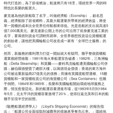
時代打造的，為了節省燃油，航速將只有18浬，環繞世界一周的時
間也比長榮的船更久。
麥克連為他的新船取了名字，叫做經濟船（Econship），顧名思
義，經濟船除了節省燃料，其龐大載運量所帶來的經濟效益，將使
單一貨櫃的成本比全世界任何船都來得低。光是造船的支出就高達5
億7,000萬美元。麥克連新公開上市的公司沿用了前身麥克連工業的
名字，要籌措到資金可謂輕而易舉。全世界都想投資這位貨櫃船運
的創始者，讓他把美國輪船公司改造成一家有「全球巴士服務」的
公司。
然而，新服務的獲利潛力打從一開始就大有疑問。幾乎整個貨櫃船
運業都經營維艱：1981年海火車船運宣告破產；1982年，三角洲輪
船（Delta Steamship）和莫爾——麥科馬克輪船遭美國輪船公司併
購；赫伯羅德變賣了總部大樓，以籌措現金償債；香港的東方海外
公司被迫重新協商27億美元的債務；而擁有英國渡船營運權、15艘
貨櫃船和一家貨櫃租賃公司的海貨櫃公司（Sea Containers）也幾
乎倒閉。1984年和1985年，長榮和美國輪船開始環繞地球服務之
際，情況愈發惡化。新的船運容量湧進市場，從1983年5月到1984
年5月，北太平洋的貨櫃容量激增了20％，使得往返北美和日本的船
幾乎呈現半空的狀態。
《駿懋船運經濟學人》（Lloyd's Shipping Economist）的報告指
出：「船運公司全面採取削減費率的措施來爭奪市占率。」環繞地