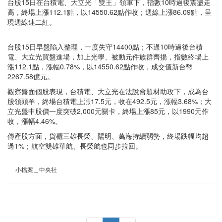
台股15日在台積電、大立光「雙王」領軍下，指數10時過後震盪走
高，終場上漲112.1點，以14550.62點作收；週線上漲86.09點，呈
現週線連二紅。
台股15日早盤陷入整理，一度失守14400點；不過10時過後台積
電、大立光買盤進場，加上光學、被動元件族群齊揚，指數終場上
漲112.1點，漲幅0.78%，以14550.62點作收，成交值新台幣
2267.58億元。
觀察盤面個股表現，台積電、大立光在法說會題材助攻下，成為台
股領頭羊，終場台積電上漲17.5元，收在492.5元，漲幅3.68%；大
立光盤中股價一度突破2,000元關卡，終場上漲85元，以1990元作
收，漲幅4.46%。
傳產股方面，貨櫃三雄長榮、陽明、萬海持續弱勢，終場跌幅均超
過1%；航空雙雄華航、長榮航也同步拉回。
小檔案＿中央社