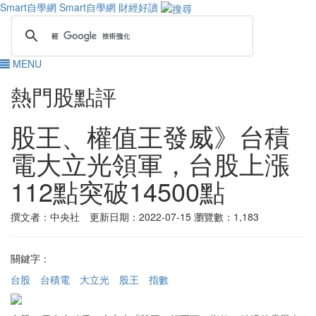
Smart自學網
Smart自學網 財經好讀
MENU
熱門股點評
股王、權值王發威》台積
電大立光領軍，台股上漲
112點突破14500點
撰文者：中央社 更新日期：2022-07-15
瀏覽數：1,183
關鍵字：
台股
台積電
大立光
股王
指數