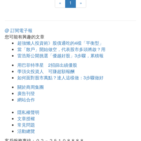
«
1
»
@ 訂閱電子報
您可能有興趣的文章
超強懶人投資術》股債通吃的4檔「平衡型」
當「散戶」開始做空，代表股市多頭將啟？用
雷浩斯公開挑選「優越好股」3步驟，累積報
用巴菲特準星 2招篩出績優股
學頂尖投資人 可賺超額報酬
如何面對股市萬點？達人這樣做：3步驟做好
關於商周集團
廣告刊登
網站合作
隱私權聲明
文章授權
常見問題
活動總覽
客戶服務專線：０２－２５１０８８８８