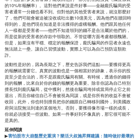
的10%年報酬率）。這對他們來說是件好事——金融龐氏騙局的受
害者通常一分錢也看不到。但對他的其他受害者來說，就沒那麼好
了，他們可能會被迫被沒收或吐出數10億美元，因為他們在贖回時
得到的，是他們現在知道是非法獲得的虛構報酬。他們跟其他任何
人一樣都是受害者——他們不知道領到的錢不是合法屬於他們的，
而是從新的受害者的存款中領取的。不管從哪方面考慮都很醜陋。
但是，如果沒有平穩、穩定的報酬保證，龐氏騙局的作惡者永遠也
無法踏上一壘。讓自己習慣波動，實際上可以為自己預防這類欺
詐。
波動性是好的，因為長期之下，歷史告訴我們這點——要獲得更高
的報酬就需要它。真實的波動也是一個相當好的跡象，表示你的投
資至少是合法的，而不是跟龐氏騙局有關。有時候，透過你的錢得
到的報酬，比來自於你的錢的報酬更為重要。除非你認為自己特別
擅長找到龐氏騙局，從中獲利，然後在騙局垮掉或當局停止它之前
退出，而且你確信自己不會被視為同謀，或是你所有的收益不會被
收回，此外，你也特別擅長把你的錢跟自己轉移到國外，到美國政
府與法院無法到達的某個地方。否則，要獲得像市場一樣的成長，
你就必須接受一些波動。如果一件事好到不像真的，那它很可能不
是真的。
延伸閱讀
▶
害怕股市大崩盤歷史重演？樂活大叔施昇輝建議：隨時做好最壞的