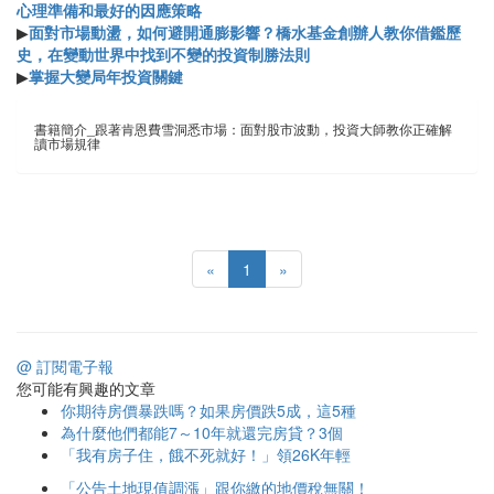
心理準備和最好的因應策略
▶
面對市場動盪，如何避開通膨影響？橋水基金創辦人教你借鑑歷
史，在變動世界中找到不變的投資制勝法則
▶
掌握大變局年投資關鍵
書籍簡介_跟著肯恩費雪洞悉市場：面對股市波動，投資大師教你正確解
讀市場規律
«
1
»
@ 訂閱電子報
您可能有興趣的文章
你期待房價暴跌嗎？如果房價跌5成，這5種
為什麼他們都能7～10年就還完房貸？3個
「我有房子住，餓不死就好！」領26K年輕
「公告土地現值調漲」跟你繳的地價稅無關！