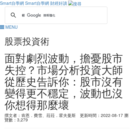
Smart自學網
Smart自學網 財經好讀
MENU
股票投資術
面對劇烈波動，擔憂股市
失控？市場分析投資大師
從歷史告訴你：股市沒有
變得更不穩定，波動也沒
你想得那麼壞
撰文者：肯恩．費雪、菈菈．霍夫曼斯 更新時間：2022-08-17
瀏
覽數：3,279