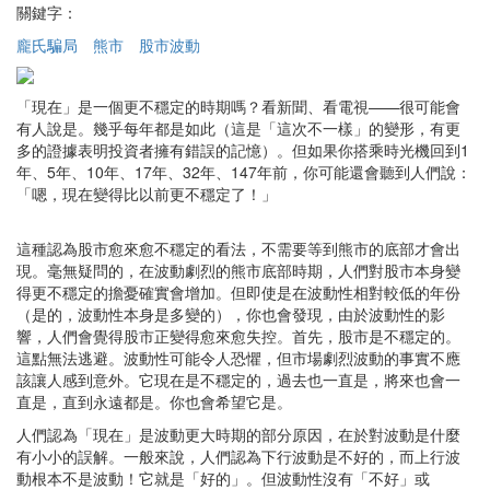
關鍵字：
龐氏騙局
熊市
股市波動
「現在」是一個更不穩定的時期嗎？看新聞、看電視——很可能會
有人說是。幾乎每年都是如此（這是「這次不一樣」的變形，有更
多的證據表明投資者擁有錯誤的記憶）。但如果你搭乘時光機回到1
年、5年、10年、17年、32年、147年前，你可能還會聽到人們說：
「嗯，現在變得比以前更不穩定了！」
這種認為股市愈來愈不穩定的看法，不需要等到熊市的底部才會出
現。毫無疑問的，在波動劇烈的熊市底部時期，人們對股市本身變
得更不穩定的擔憂確實會增加。但即使是在波動性相對較低的年份
（是的，波動性本身是多變的），你也會發現，由於波動性的影
響，人們會覺得股市正變得愈來愈失控。首先，股市是不穩定的。
這點無法逃避。波動性可能令人恐懼，但市場劇烈波動的事實不應
該讓人感到意外。它現在是不穩定的，過去也一直是，將來也會一
直是，直到永遠都是。你也會希望它是。
人們認為「現在」是波動更大時期的部分原因，在於對波動是什麼
有小小的誤解。一般來說，人們認為下行波動是不好的，而上行波
動根本不是波動！它就是「好的」。但波動性沒有「不好」或