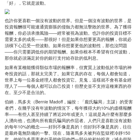
「好」，它就是波動。
也許你更喜歡一個沒有波動的世界。但是一個沒有波動的世界，是
投資報酬很可能連通貨膨脹的侵蝕力都無法擊敗的世界。為了獲得
報酬，你必須承擔風險——經常被視為波動。也許你的投資目標不
需要太多的成長——那很好！但是如果你想要更高的報酬，你就必
須橫下心忍受一些波動。如果你想要更低的波動性，那也沒問題
——你只需要調低你的期望報酬。如果你根本不希望有任何波動，
那你就必須滿足於你的銀行支付給存款的低利息。
如果有某種能獲得類似市場的報酬率，但實質上波動低於市場的神
奇投資的話，那就太完美了。如果它真的存在，每個人都會知道，
世界上每一位基金經理人都會投資它。見鬼，這樣就不會有基金經
理人了——每個人都可以自己投資！但歷史並不支持這種東西的存
在。至少不是合法的。
伯納．馬多夫（Bernie Madoff，編按：「龐氏騙局」主謀）的受害
者們，在幾乎沒有年波動的情況下，每年獲得大約10%的虛構報酬
率——有些人甚至持續了將近20年或更久！這就是為什麼有那麼多
人湧向他，也湧向所有龐氏騙局的作惡者。人們只是喜歡沒有波動
的每年10%的概念——好到不像是真的！但好到不像是真的，往往
是最終毫無防備的一擊。現在，隨著馬多夫被判在監獄裡冷靜150
年，他的許多受害者似乎能收回他們一部分的初始投資（減去假裝