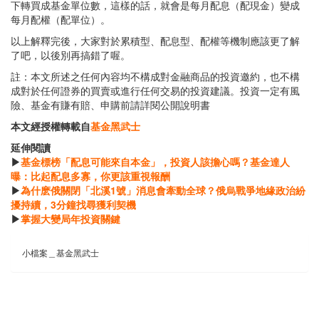
下轉買成基金單位數，這樣的話，就會是每月配息（配現金）變成
每月配權（配單位）。
以上解釋完後，大家對於累積型、配息型、配權等機制應該更了解
了吧，以後別再搞錯了喔。
註：本文所述之任何內容均不構成對金融商品的投資邀約，也不構
成對於任何證券的買賣或進行任何交易的投資建議。投資一定有風
險、基金有賺有賠、申購前請詳閱公開說明書
本文經授權轉載自
基金黑武士
延伸閱讀
▶
基金標榜「配息可能來自本金」，投資人該擔心嗎？基金達人
曝：比起配息多寡，你更該重視報酬
▶
為什麽俄關閉「北溪1號」消息會牽動全球？俄烏戰爭地緣政治紛
擾持續，3分鐘找尋獲利契機
▶
掌握大變局年投資關鍵
小檔案＿基金黑武士