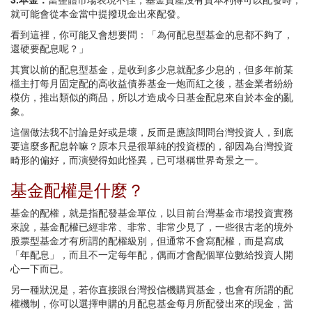
就可能會從本金當中提撥現金出來配發。
看到這裡，你可能又會想要問：「為何配息型基金的息都不夠了，
還硬要配息呢？」
其實以前的配息型基金，是收到多少息就配多少息的，但多年前某
檔主打每月固定配的高收益債券基金一炮而紅之後，基金業者紛紛
模仿，推出類似的商品，所以才造成今日基金配息來自於本金的亂
象。
這個做法我不討論是好或是壞，反而是應該問問台灣投資人，到底
要這麼多配息幹嘛？原本只是很單純的投資標的，卻因為台灣投資
畸形的偏好，而演變得如此怪異，已可堪稱世界奇景之一。
基金配權是什麼？
基金的配權，就是指配發基金單位，以目前台灣基金市場投資實務
來說，基金配權已經非常、非常、非常少見了，一些很古老的境外
股票型基金才有所謂的配權級別，但通常不會寫配權，而是寫成
「年配息」，而且不一定每年配，偶而才會配個單位數給投資人開
心一下而已。
另一種狀況是，若你直接跟台灣投信機購買基金，也會有所謂的配
權機制，你可以選擇申購的月配息基金每月所配發出來的現金，當