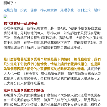
關鍵字：
定期定額
投資
儲蓄
棉花糖實驗
延遲享受
複利公式
懸緝
棉花糖實驗––延遲享受
心理學家做過一個棉花糖實驗，將一群4歲、5歲的小朋友各自放在
房間裡頭，分別給他們每人一顆棉花糖，並告訴他們只要現在忍耐
不吃，等會就可以多得到1顆棉花糖。實驗結果，大部分的小朋友都
禁不起誘惑，在第一時間就把棉花糖吃下去了，沒能獲得第2顆。這
個實驗讓我們了解到，我們很難有自制力去延遲享受。
是什麼影響著延遲享受呢？那就是當下的情緒，棉花糖在前，我們
只知道吃下它使我們心情愉悅，情緒上讓我們覺得很開心。也是因
為這個原因讓大部分的小孩很難克制想吃棉花糖的情緒。
其實我們
大人也一樣，1根香蕉及1塊蛋糕讓你選擇，我們都知道香蕉會比蛋
糕健康；但相較於香蕉，蛋糕較能滿足我們的味蕾及大腦感受，所
以大部分的人會選擇吃蛋糕。
退休＆延遲享受能力的關係
那延遲享受跟我們的生活有什麼相關？大多數人都知道退休後需要
有一筆充足的存款很重要，但真正去執行的人卻很少。那是因為未
來比較無法感受到情緒，此刻並非緊急到需要立即去規畫。相對於