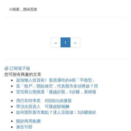
小檔案＿懸緝思維
«
1
»
@ 訂閱電子報
您可能有興趣的文章
超強懶人投資術》股債通吃的4檔「平衡型」
當「散戶」開始做空，代表股市多頭將啟？用
雷浩斯公開挑選「優越好股」3步驟，累積報
用巴菲特準星 2招篩出績優股
學頂尖投資人 可賺超額報酬
如何面對股市萬點？達人這樣做：3步驟做好
關於商周集團
廣告刊登