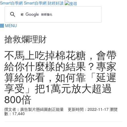
Smart自學網
Smart自學網 財經好讀
MENU
搶救爛理財
不馬上吃掉棉花糖，會帶
給你什麼樣的結果？專家
算給你看，如何靠「延遲
享受」把1萬元放大超過
800倍
撰文者：廣告製片懸緝圖創正能量 更新時間：2022-11-17
瀏覽
數：17,440