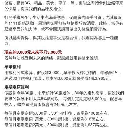
儲蓄，購買3C、精品、美食、車子…等，更能立即體會到金錢帶來
的快樂，提高我們的品味及地位。
打開手機APP，生活中充滿著誘惑，促銷廣告隨手可得，尤其最近
的1111促銷活動，周遭的氛圍無時無刻提醒你消費。此時，當你有
延遲享受的能力時，就不會因誘惑而做出失控性消費行為。
所以懸緝覺得，與其說延遲享受是種習慣，我則認為那是一種能
力。
現在的3,000元未來不只3,000元
既然無法感受到未來的情緒，那懸緝就用數據來說明。
單筆複利
用複利公式來算，假設將3,000元單筆投入穩定標的，年報酬5%，
經過30年的複利循環，原本的3,000元就會變成1萬2,965元。
定期定額複利
假設你今年30歲，未來預計60歲退休，30年的複利循環，假設我們
要求的報酬不用太高5%就可以，每個月定期定額3,000元，配息再
投入，60歲屆滿資產就會有245萬元左右。
每個月定期定額5,000元，30年複利後，資產為400萬左右。
每個月定期定額1萬元，30年複利後，資產為818萬左右。
每個月定期定額2萬元，30年複利後，資產為1,637萬左右。