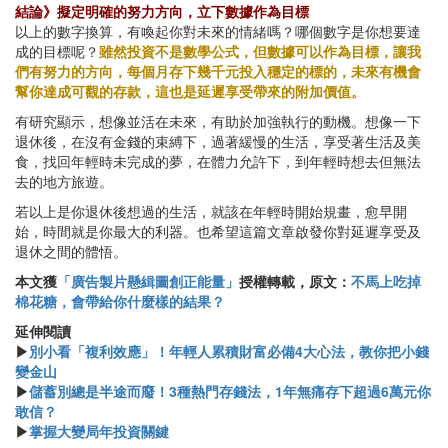
結論》擬定明確的努力方向，立下數據作為目標
以上的數字換算，有喚起你對未來的情緒嗎？哪個數字是你想要達
成的目標呢？
雖然投資不是數學公式，但數據可以作為目標，讓我
們有努力的方向，每個月存下幾千元投入穩定的標的，未來有機會
幫你達成可觀的存款，這也是延遲享受帶來的附加價值。
有研究顯示，想像並活在未來，有助於加強執行的動機。想像一下
退休後，在沒有金錢的束縛下，過著緩慢的生活，享受著生活及美
食，找回年輕時未完成的夢，在體力允許下，到年輕時想去但無法
去的地方旅遊。
若以上是你退休後想過的生活，就該在年輕時開始規畫，愈早開
始，時間就是你最大的利器。也希望這篇文章啟發你對延遲享受及
退休之間的體悟。
本文獲
「廣告製片懸緝圖創正能量」
授權轉載，原文：
不馬上吃掉
棉花糖，會帶給你什麼樣的結果？
​​延伸閱讀
▶
別小看「複利效應」！年輕人累積財富必備4大心法，教你把小錢
變金山
▶
儲蓄別總是半途而廢！3種熱門存錢法，1年無痛存下超過6萬元你
敢信？
▶
掌握大變局年投資關鍵