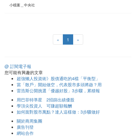
小檔案＿中央社
«
1
»
@ 訂閱電子報
您可能有興趣的文章
超強懶人投資術》股債通吃的4檔「平衡型」
當「散戶」開始做空，代表股市多頭將啟？用
雷浩斯公開挑選「優越好股」3步驟，累積報
用巴菲特準星 2招篩出績優股
學頂尖投資人 可賺超額報酬
如何面對股市萬點？達人這樣做：3步驟做好
關於商周集團
廣告刊登
網站合作