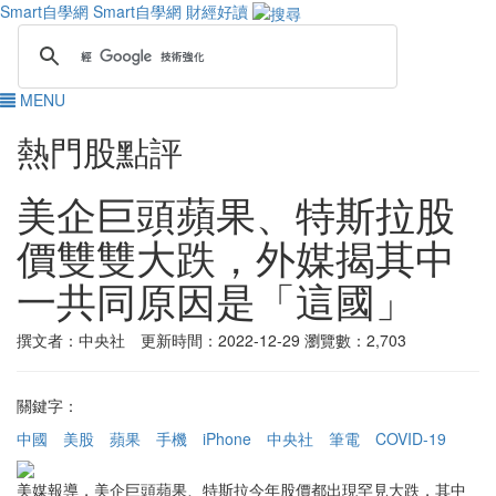
Smart自學網
Smart自學網 財經好讀
MENU
熱門股點評
美企巨頭蘋果、特斯拉股
價雙雙大跌，外媒揭其中
一共同原因是「這國」
撰文者：中央社 更新時間：2022-12-29
瀏覽數：2,703
關鍵字：
中國
美股
蘋果
手機
iPhone
中央社
筆電
COVID-19
美媒報導，美企巨頭蘋果、特斯拉今年股價都出現罕見大跌，其中