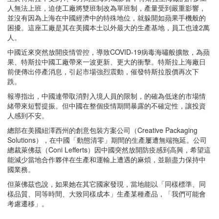
人無法上班，迫使工廠將雙班制改為單班制，產量受到嚴重影響，
並沒有因為上海在中國經濟中的特殊地位，就躲開如蘋果手機般的
困擾。這座工廠是其在美國本土以外最大的生產基地，員工也達2萬
人。
中國近來突然放開疫情管控，導致COVID-19病毒海嘯般擴散，為蘋
果、特斯拉中國工廠帶來一波更新、更大的衝擊。特斯拉上海廠日
前便傳出停產消息，引起市場強烈震動，催發特斯拉股價再次下
跌。
報導指出，中國連帶取消對入境人員的限制，的確為低迷的市場情
緒帶來短暫提振。但中國在整個疫情期間暴露的不確定性，讓投資
人感到不安。
總部在美國紐澤西州的創意包裝方案公司（Creative Packaging
Solutions），在中國「動態清零」期間的生產屢遭無端拖延。公司
總裁萊佛茲（Coni Lefferts）因中國突然放開防疫感到高興，希望這
能減少當地合作夥伴在生產和運輸上遭遇的麻煩，並願盡力保持中
國業務。
但萊佛茲也說，如果她在其它國家發現，當地能以「同樣標準、同
樣品質、同等時間、大致同樣成本」生產某種產品，「我們可能會
考慮遷移」。