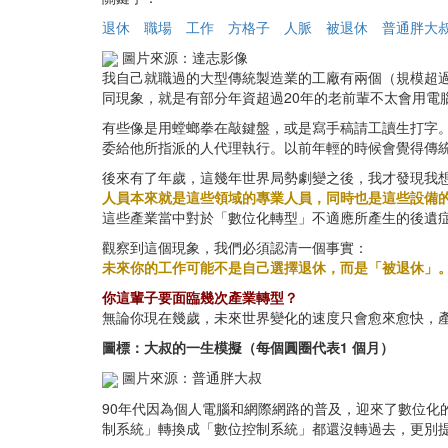
退休
職場
工作
方格子
人脈
被退休
普通胖大
圖片來源：達志影像
我自己就職過的大型傳統製造業的工廠有兩個（規模超過
同現象，就是有部分年資超過20年的老前輩不太會用電
有些像是用螳螂拳在敲鍵盤，或是寫手稿請工讀生打字。
委給他所指派的人代理執行。以前年輕的時候會覺得傳
後來有了年歲，這幾年世界局勢劇變之後，我才發現我
人員本來就是這些領域的專業人員，同時也是這些設備
這些產業當中對於「數位化轉型」不適應所產生的後遺
觀察到這個現象，我們必須認清一個事實：
未來你的工作可能不是自己選擇退休，而是「被退休」
你這輩子要面臨幾次產業轉型？
無論你現在幾歲，未來世界變化的速度只會愈來愈快，
圖標：大叔的一生模擬（每個圓圈代表1 個月）
圖片來源：普通胖大叔
90年代因為個人電腦和網際網路的普及，迎來了數位化
制系統」轉換成「數位控制系統」都還沒轉過去，更別提