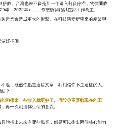
放無薪假。台灣也差不多是那一年進入薪資停滯，物價通膨
0年～2022年），工作型態開始以在家工作為主。
的製造業會造成更大的衝擊。在科技演變所帶來的產業與
況做好準備。
。不過，既然你點進這篇文章，我相信你不是這樣的人。
連結？
情能夠帶來一些收入就更好了。假設你不喜歡現在的工
機，再一次創造你生命的意義。
法具體指出未來有哪些職業，倒是可以指出兩個核心能力