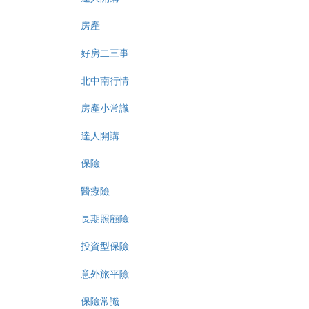
房產
好房二三事
北中南行情
房產小常識
達人開講
保險
醫療險
長期照顧險
投資型保險
意外旅平險
保險常識