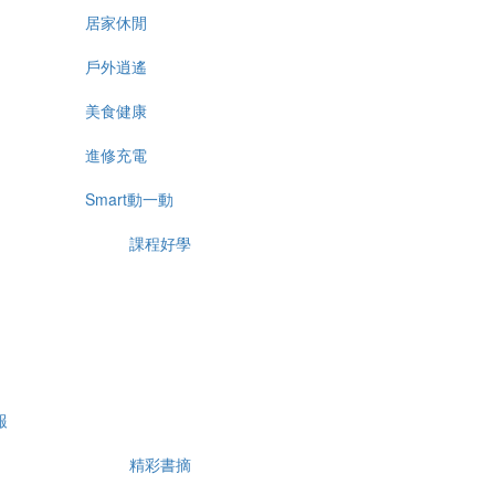
居家休閒
戶外逍遙
美食健康
進修充電
Smart動一動
課程好學
報
精彩書摘