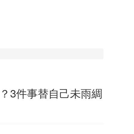
？3件事替自己未雨綢