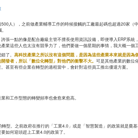
叔
500人），之前做產業輔導工作的時候接觸的工廠最起碼也超過20家（
腦。
誇張一點的像是配合廠級主管不擅長使用資訊設備，即便導入ERP系統
統產業這些人也太沒有競爭力了，他們要做一個星期的事情，我大概一個
想錯了。
高科技產業之所以沒有這個問題，是因為這些產業本來就是因為
的開發者，所以「數位化轉型」對他們的衝擊不大。
可是其他產業的數位
症。甚至有些企業在轉型的過程當中，會針對這些員工推出優退方案。
。
產業和工作型態的轉變頻率也會愈來愈高。
的轉型。之前政府在推行的「工業4.0」或是「智慧製造」的政策就是奠
要如何迎頭趕上工業4.0的政策了。