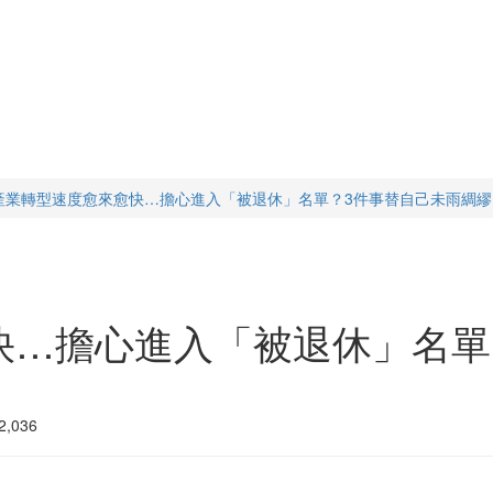
產業轉型速度愈來愈快…擔心進入「被退休」名單？3件事替自己未雨綢繆
快…擔心進入「被退休」名單
,036