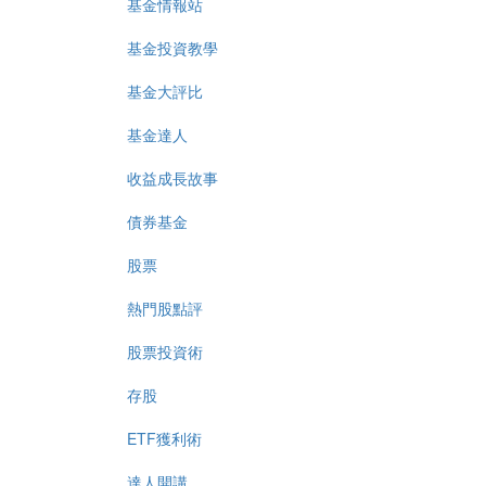
基金情報站
基金投資教學
基金大評比
基金達人
收益成長故事
債券基金
股票
熱門股點評
股票投資術
存股
ETF獲利術
達人開講