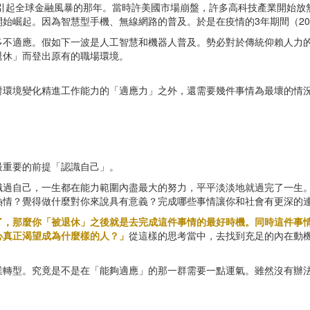
件引起全球金融風暴的那年。當時許美國市場崩盤，許多高科技產業開始
始崛起。因為智慧型手機、無線網路的普及。於是在疫情的3年期間（202
多不適應。假如下一波是人工智慧和機器人普及。勢必對於傳統仰賴人力
退休」而登出原有的職場環境。
對環境變化精進工作能力的「適應力」之外，還需要幾件事情為最壞的情
最重要的前提「認識自己」。
識過自己，一生都在能力範圍內盡最大的努力，平平淡淡地就過完了一生
熱情？覺得做什麼對你來說具有意義？完成哪些事情讓你和社會有更深的
了，那麼你「被退休」之後就是去完成這件事情的最好時機。同時這件事
心真正渴望成為什麼樣的人？」
從這樣的思考當中，去找到充足的內在動
業轉型。究竟是不是在「能夠適應」的那一群需要一點運氣。雖然沒有辦