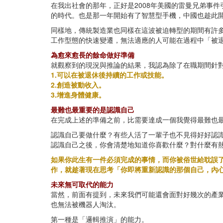
在我出社會的那年，正好是2008年美國的雷曼兄弟事
的時代。也是那一年開始有了智慧型手機，中國也趁此開
同樣地，傳統製造業也同樣在這波被迫轉型的期間有許
工作型態的快速變遷，無法適應的人可能在過程中「被
為愈來愈長的餘命做好準備
就觀察到的現況與推論的結果，我認為除了在職期間針
1.可以在被退休後持續的工作或技能。
2.創造被動收入。
3.增進身體健康。
最難也最重要的是認識自己
在完成上述的準備之前，比需要達成一個我覺得最難也
認識自己要做什麼？有些人活了一輩子也不見得好好認
認識自己之後，你會清楚地知道你喜歡什麼？對什麼有
如果你此生有一件必須完成的事情，而你被俗世給耽誤
作，就趁著現在思考「你即將重新認識的那個自己，內
未來無可取代的能力
當然，前面有提到，未來我們可能還會面對好幾次的產
也無法被機器人淘汰。
第一種是「邏輯推演」的能力。