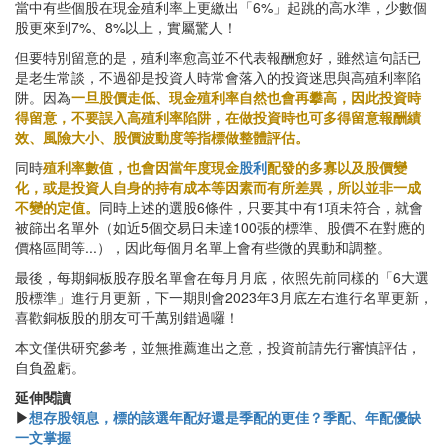
當中有些個股在現金殖利率上更繳出「6%」起跳的高水準，少數個
股更來到7%、8%以上，實屬驚人！
但要特別留意的是，殖利率愈高並不代表報酬愈好，雖然這句話已
是老生常談，不過卻是投資人時常會落入的投資迷思與高殖利率陷
阱。因為
一旦股價走低、現金殖利率自然也會再攀高，因此投資時
得留意，不要誤入高殖利率陷阱，在做投資時也可多得留意報酬績
效、風險大小、股價波動度等指標做整體評估。
同時
殖利率數值，也會因當年度現金
股利
配發的多寡以及股價變
化，或是投資人自身的持有成本等因素而有所差異，所以並非一成
不變的定值。
同時上述的選股6條件，只要其中有1項未符合，就會
被篩出名單外（如近5個交易日未達100張的標準、股價不在對應的
價格區間等...），因此每個月名單上會有些微的異動和調整。
最後，每期銅板股存股名單會在每月月底，依照先前同樣的「6大選
股標準」進行月更新，下一期則會2023年3月底左右進行名單更新，
喜歡銅板股的朋友可千萬別錯過囉！
本文僅供研究參考，並無推薦進出之意，投資前請先行審慎評估，
自負盈虧。
延伸閱讀
▶
想存股領息，標的該選年配好還是季配的更佳？季配、年配優缺
一文掌握