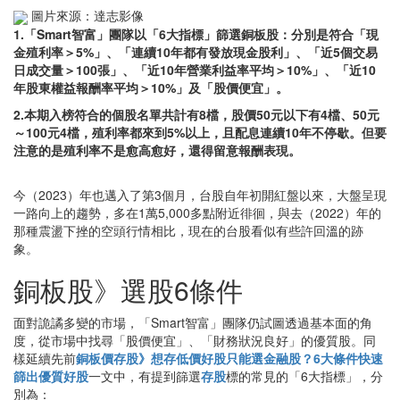
圖片來源：達志影像
1.「Smart智富」團隊以「6大指標」篩選銅板股：分別是符合「現
金殖利率＞5%」、「連續10年都有發放現金股利」、「近5個交易
日成交量＞100張」、「近10年營業利益率平均＞10%」、「近10
年股東權益報酬率平均＞10%」及「股價便宜」。
2.本期入榜符合的個股名單共計有8檔，股價50元以下有4檔、50元
～100元4檔，殖利率都來到5%以上，且配息連續10年不停歇。但要
注意的是殖利率不是愈高愈好，還得留意報酬表現。
今（2023）年也邁入了第3個月，台股自年初開紅盤以來，大盤呈現
一路向上的趨勢，多在1萬5,000多點附近徘徊，與去（2022）年的
那種震盪下挫的空頭行情相比，現在的台股看似有些許回溫的跡
象。
銅板股》選股6條件
面對詭譎多變的市場，「Smart智富」團隊仍試圖透過基本面的角
度，從市場中找尋「股價便宜」、「財務狀況良好」的優質股。同
樣延續先前
銅板價存股》想存低價好股只能選金融股？6大條件快速
篩出優質好股
一文中，有提到篩選
存股
標的常見的「6大指標」，分
別為：