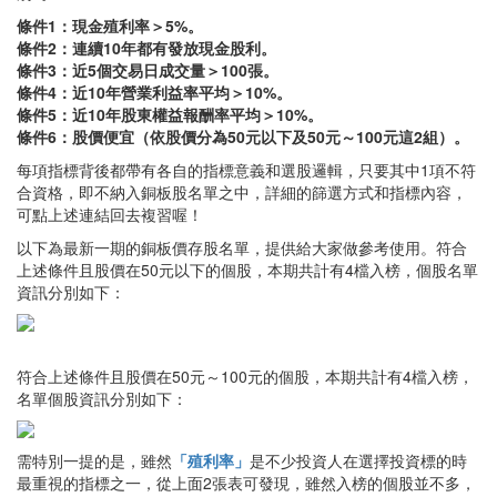
條件1：現金殖利率＞5%。
條件2：連續10年都有發放現金股利。
條件3：近5個交易日成交量＞100張。
條件4：近10年營業利益率平均＞10%。
條件5：近10年股東權益報酬率平均＞10%。
條件6：股價便宜（依股價分為50元以下及50元～100元這2組）。
每項指標背後都帶有各自的指標意義和選股邏輯，只要其中1項不符
合資格，即不納入銅板股名單之中，詳細的篩選方式和指標內容，
可點上述連結回去複習喔！
以下為最新一期的銅板價存股名單，提供給大家做參考使用。符合
上述條件且股價在50元以下的個股，本期共計有4檔入榜，個股名單
資訊分別如下：
符合上述條件且股價在50元～100元的個股，本期共計有4檔入榜，
名單個股資訊分別如下：
需特別一提的是，雖然
「殖利率」
是不少投資人在選擇投資標的時
最重視的指標之一，從上面2張表可發現，雖然入榜的個股並不多，