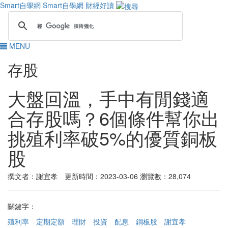
Smart自學網
Smart自學網 財經好讀
MENU
存股
大盤回溫，手中有閒錢適
合存股嗎？6個條件幫你出
挑殖利率破5%的優質銅板
股
撰文者：謝宜孝 更新時間：2023-03-06
瀏覽數：28,074
關鍵字：
殖利率
定期定額
理財
投資
配息
銅板股
謝宜孝