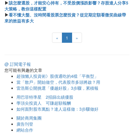
▶
該怎麼選股，才能安心持有，不受股價漲跌影響？存股達人分享5
大策略，教你這樣配置
▶
看不懂大盤、沒時間看股票怎麼投資？從定期定額看微笑曲線帶
來的效益有多大
«
1
»
@ 訂閱電子報
您可能有興趣的文章
超強懶人投資術》股債通吃的4檔「平衡型」
當「散戶」開始做空，代表股市多頭將啟？用
雷浩斯公開挑選「優越好股」3步驟，累積報
用巴菲特準星 2招篩出績優股
學頂尖投資人 可賺超額報酬
如何面對股市萬點？達人這樣做：3步驟做好
關於商周集團
廣告刊登
網站合作