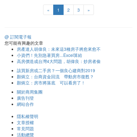
«
1
2
3
»
@ 訂閱電子報
您可能有興趣的文章
房產達人胡偉良：未來這3種房子將愈來愈不
小資們！先別急著買房...Excel算給
高房價造成台灣4大問題，胡偉良：炒房者偷
該買新房或二手房？一個良心建商對2019
顏炳立：台商資金回流 帶動房市復甦？
顏炳立：房市將落底 可以看房了！
關於商周集團
廣告刊登
網站合作
隱私權聲明
文章授權
常見問題
活動總覽