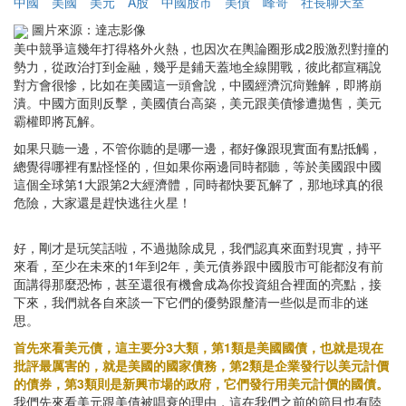
中國
美國
美元
A股
中國股市
美債
峰哥
社長聊天室
圖片來源：達志影像
美中競爭這幾年打得格外火熱，也因次在輿論圈形成2股激烈對撞的
勢力，從政治打到金融，幾乎是鋪天蓋地全線開戰，彼此都宣稱說
對方會很慘，比如在美國這一頭會說，中國經濟沉疴難解，即將崩
潰。中國方面則反擊，美國債台高築，美元跟美債慘遭拋售，美元
霸權即將瓦解。
如果只聽一邊，不管你聽的是哪一邊，都好像跟現實面有點抵觸，
總覺得哪裡有點怪怪的，但如果你兩邊同時都聽，等於美國跟中國
這個全球第1大跟第2大經濟體，同時都快要瓦解了，那地球真的很
危險，大家還是趕快逃往火星！
好，剛才是玩笑話啦，不過拋除成見，我們認真來面對現實，持平
來看，至少在未來的1年到2年，美元債券跟中國股市可能都沒有前
面講得那麼恐怖，甚至還很有機會成為你投資組合裡面的亮點，接
下來，我們就各自來談一下它們的優勢跟釐清一些似是而非的迷
思。
首先來看美元債，這主要分3大類，第1類是美國國債，也就是現在
批評最厲害的，就是美國的國家債務，第2類是企業發行以美元計價
的債券，第3類則是新興市場的政府，它們發行用美元計價的國債。
我們先來看美元跟美債被唱衰的理由，這在我們之前的節目也有陸