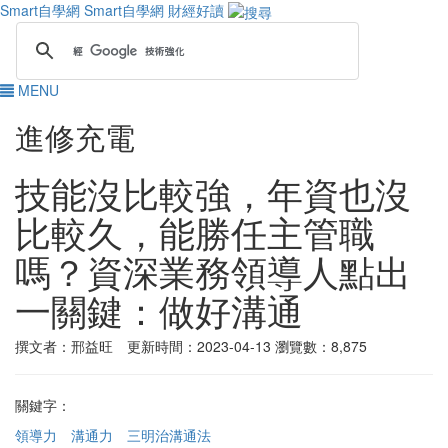
Smart自學網
Smart自學網 財經好讀
MENU
進修充電
技能沒比較強，年資也沒
比較久，能勝任主管職
嗎？資深業務領導人點出
一關鍵：做好溝通
撰文者：邢益旺 更新時間：2023-04-13
瀏覽數：8,875
關鍵字：
領導力
溝通力
三明治溝通法