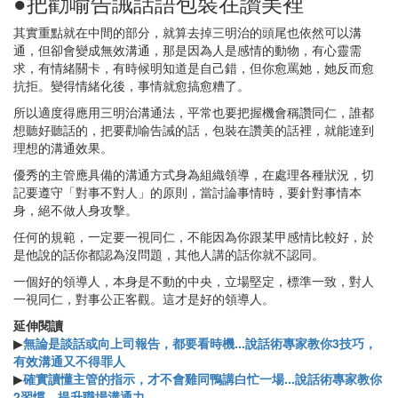
●把勸喻告誡話語包裝在讚美裡
其實重點就在中間的部分，就算去掉三明治的頭尾也依然可以溝
通，但卻會變成無效溝通，那是因為人是感情的動物，有心靈需
求，有情緒關卡，有時候明知道是自己錯，但你愈罵她，她反而愈
抗拒。變得情緒化後，事情就愈搞愈糟了。
所以適度得應用三明治溝通法，平常也要把握機會稱讚同仁，誰都
想聽好聽話的，把要勸喻告誡的話，包裝在讚美的話裡，就能達到
理想的溝通效果。
優秀的主管應具備的溝通方式身為組織領導，在處理各種狀況，切
記要遵守「對事不對人」的原則，當討論事情時，要針對事情本
身，絕不做人身攻擊。
任何的規範，一定要一視同仁，不能因為你跟某甲感情比較好，於
是他說的話你都認為沒問題，其他人講的話你就不認同。
一個好的領導人，本身是不動的中央，立場堅定，標準一致，對人
一視同仁，對事公正客觀。這才是好的領導人。
延伸閱讀
▶
無論是談話或向上司報告，都要看時機...說話術專家教你3技巧，
有效溝通又不得罪人
▶
確實讀懂主管的指示，才不會雞同鴨講白忙一場...說話術專家教你
2習慣，提升職場溝通力