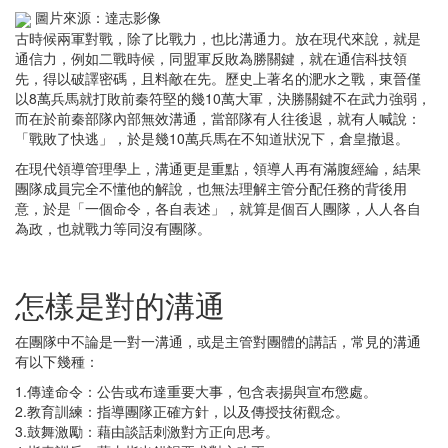
圖片來源：達志影像
古時候兩軍對戰，除了比戰力，也比溝通力。放在現代來說，就是
通信力，例如二戰時候，同盟軍反敗為勝關鍵，就在通信科技領
先，得以破譯密碼，且料敵在先。歷史上著名的淝水之戰，東晉僅
以8萬兵馬就打敗前秦符堅的幾10萬大軍，決勝關鍵不在武力強弱，
而在於前秦部隊內部無效溝通，當部隊有人往後退，就有人喊說：
「戰敗了快逃」，於是幾10萬兵馬在不知道狀況下，倉皇撤退。
在現代領導管理學上，溝通更是重點，領導人再有滿腹經綸，結果
團隊成員完全不懂他的解說，也無法理解主管分配任務的背後用
意，於是「一個命令，各自表述」，就算是個百人團隊，人人各自
為政，也就戰力等同沒有團隊。
怎樣是對的溝通
在團隊中不論是一對一溝通，或是主管對團體的講話，常見的溝通
有以下幾種：
1.傳達命令：公告或布達重要大事，包含表揚與宣布懲處。
2.教育訓練：指導團隊正確方針，以及傳授技術觀念。
3.鼓舞激勵：藉由談話刺激對方正向思考。