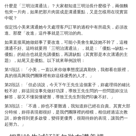
什麼是「三明治溝通法」？大家都知道三明治長什麼樣子，兩個麵
包夾一片肉，如果把那片肉當成是溝通重點，又是怎樣用在現實當
中呢？
假定找小美來溝通她今天處理客戶訂單的過程中有所疏失，必須改
進。那麼「改進」這件事就是三明治的肉。
如果直接罵她做錯事了要改進，可能小美會生氣說她不幹了，這種
溝通不好。這時就要用「三明治溝通法」，就是：「優點→缺點→
優點」的組合也就是先講優點，再講缺點（其實那是本次溝通的主
題），結尾又是優點。以下就來舉例說明：
第1段話：「小美，一直以來你做事態度認真勤快，我都看在眼裡，
真的很高興我們團隊裡有妳這樣優秀的人才。」
第2段話：「但必須說，今天下午王先生這個案子，妳處理得的確比
較不好，妳這回沒事先做好功課，導致王先生問的一些問題妳沒法
解答，卻又不懂裝懂硬掰，導致王先生對我們印象不好。」
第3段話：「不過，妳也不要難過，我知道妳已經在自責。其實大部
分時候，妳得表現都很好，是我們團隊裡的楷模，相信經過這次教
訓，妳會得到更多啟發，變得更優秀，很期待妳的表現，讓我們一
起努力。」