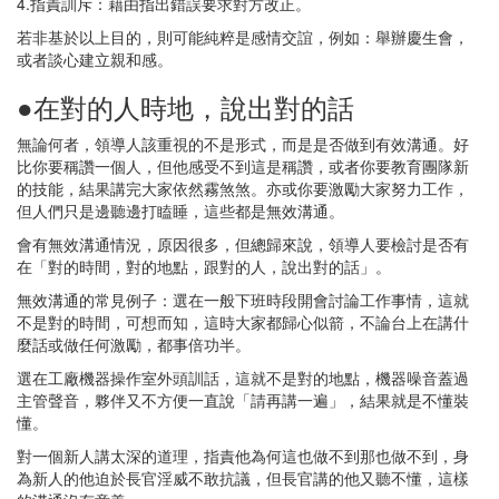
4.指責訓斥：藉由指出錯誤要求對方改正。
若非基於以上目的，則可能純粹是感情交誼，例如：舉辦慶生會，
或者談心建立親和感。
●在對的人時地，說出對的話
無論何者，領導人該重視的不是形式，而是是否做到有效溝通。好
比你要稱讚一個人，但他感受不到這是稱讚，或者你要教育團隊新
的技能，結果講完大家依然霧煞煞。亦或你要激勵大家努力工作，
但人們只是邊聽邊打瞌睡，這些都是無效溝通。
會有無效溝通情況，原因很多，但總歸來說，領導人要檢討是否有
在「對的時間，對的地點，跟對的人，說出對的話」。
無效溝通的常見例子：選在一般下班時段開會討論工作事情，這就
不是對的時間，可想而知，這時大家都歸心似箭，不論台上在講什
麼話或做任何激勵，都事倍功半。
選在工廠機器操作室外頭訓話，這就不是對的地點，機器噪音蓋過
主管聲音，夥伴又不方便一直說「請再講一遍」，結果就是不懂裝
懂。
對一個新人講太深的道理，指責他為何這也做不到那也做不到，身
為新人的他迫於長官淫威不敢抗議，但長官講的他又聽不懂，這樣