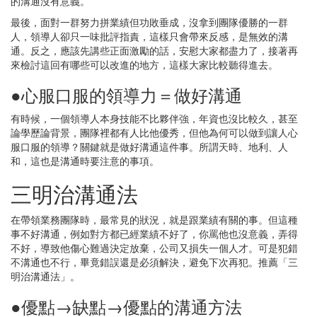
的溝通沒有意義。
最後，面對一群努力拼業績但功敗垂成，沒拿到團隊優勝的一群
人，領導人卻只一味批評指責，這樣只會帶來反感，是無效的溝
通。反之，應該先講些正面激勵的話，安慰大家都盡力了，接著再
來檢討這回有哪些可以改進的地方，這樣大家比較聽得進去。
●心服口服的領導力＝做好溝通
有時候，一個領導人本身技能不比夥伴強，年資也沒比較久，甚至
論學歷論背景，團隊裡都有人比他優秀，但他為何可以做到讓人心
服口服的領導？關鍵就是做好溝通這件事。所謂天時、地利、人
和，這也是溝通時要注意的事項。
三明治溝通法
在帶領業務團隊時，最常見的狀況，就是跟業績有關的事。但這種
事不好溝通，例如對方都已經業績不好了，你罵他也沒意義，弄得
不好，導致他傷心難過決定放棄，公司又損失一個人才。可是犯錯
不溝通也不行，畢竟錯誤還是必須解決，避免下次再犯。推薦「三
明治溝通法」。
●優點→缺點→優點的溝通方法