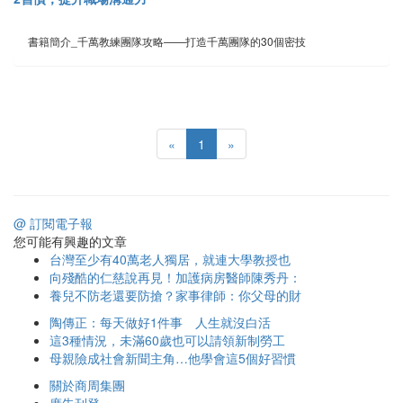
書籍簡介_千萬教練團隊攻略——打造千萬團隊的30個密技
«
1
»
@ 訂閱電子報
您可能有興趣的文章
台灣至少有40萬老人獨居，就連大學教授也
向殘酷的仁慈說再見！加護病房醫師陳秀丹：
養兒不防老還要防搶？家事律師：你父母的財
陶傳正：每天做好1件事 人生就沒白活
這3種情況，未滿60歲也可以請領新制勞工
母親險成社會新聞主角…他學會這5個好習慣
關於商周集團
廣告刊登