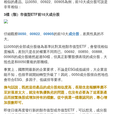
相似的產品。以0050、00922、00905為例，前10大成分股可說是
非常相似：
3檔（類）市值型ETF前10大成分股
仔細觀察
0050
、
00922
、
00905
的前10大
成分股
，差異性真的不
大。
以0050的全部成分股做為基準比對其他類市值型ETF，會發現相似
度極高，差別只是在於權重不同而已。00692、00850、00888、
00905的成分股雖然超過50檔，但真正影響股價表現的成分股，大
抵也是和0050重複的那幾檔。
事實上，國際間最新的企業要求，不論是ESG或低碳排，大企業豈
能不知，也很早就開始轉型升級了！因此，0050成分股很自然地也
會符合ESG、多因子、低碳排等要求。
換句話說，既然這些產品的成分股相似度高，長期含息報酬率應不
至於落差太大，就沒有孰優孰劣的問題，也沒有必要為了追逐新產
品而頻繁換股或增加持有的檔數。從中挑選一檔最認同的，專心增
加股數即可。
即使日後再度發行新的類市值型或市值型ETF，可以想見，成分股