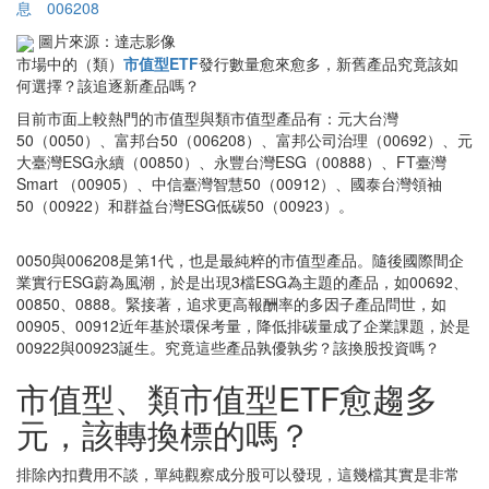
息
006208
圖片來源：達志影像
市場中的（類）
市值型ETF
發行數量愈來愈多，新舊產品究竟該如
何選擇？該追逐新產品嗎？
目前市面上較熱門的市值型與類市值型產品有：元大台灣
50（0050）、富邦台50（006208）、富邦公司治理（00692）、元
大臺灣ESG永續（00850）、永豐台灣ESG（00888）、FT臺灣
Smart （00905）、中信臺灣智慧50（00912）、國泰台灣領袖
50（00922）和群益台灣ESG低碳50（00923）。
0050與006208是第1代，也是最純粹的市值型產品。隨後國際間企
業實行ESG蔚為風潮，於是出現3檔ESG為主題的產品，如00692、
00850、0888。緊接著，追求更高報酬率的多因子產品問世，如
00905、00912近年基於環保考量，降低排碳量成了企業課題，於是
00922與00923誕生。究竟這些產品孰優孰劣？該換股投資嗎？
市值型、類市值型ETF愈趨多
元，該轉換標的嗎？
排除內扣費用不談，單純觀察成分股可以發現，這幾檔其實是非常