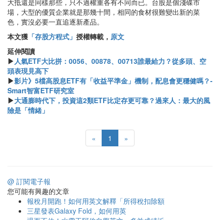
大抵還是同樣那些，只不過權重各有不同而已。台股是個淺碟市
場，大型的優質企業就是那幾十間，相同的食材很難變出新的菜
色，實沒必要一直追逐新產品。
本文獲
「存股方程式」
授權轉載，
原文
延伸閱讀
▶
人氣ETF大比拼：0056、00878、00713誰最給力？從多頭、空
頭表現見高下
▶
影片》5檔高股息ETF有「收益平準金」機制，配息會更穩健嗎？-
Smart智富ETF研究室
▶
大通膨時代下，投資這2類ETF比定存更可靠？過來人：最大的風
險是「情緒」
«
1
»
@ 訂閱電子報
您可能有興趣的文章
報稅月開跑！如何用英文解釋「所得稅扣除額
三星發表Galaxy Fold，如何用英