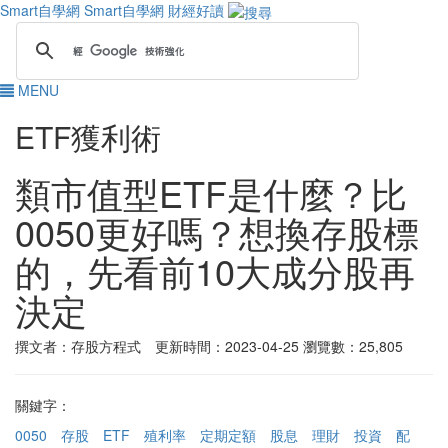
Smart自學網
Smart自學網 財經好讀
MENU
ETF獲利術
類市值型ETF是什麼？比
0050更好嗎？想換存股標
的，先看前10大成分股再
決定
撰文者：存股方程式 更新時間：2023-04-25
瀏覽數：25,805
關鍵字：
0050
存股
ETF
殖利率
定期定額
股息
理財
投資
配