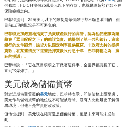
付條款，FDIC只擔保25萬美元以下的存款，也就是說超額存款不在
保險範疇之內。
巴菲特提到，25萬美元以下的限制是每個銀行都不願意看到的，但
目前出現的狀況是不可避免的。
巴菲特更加嚴肅地指責了負責破產銀行的高管，認為他們應該為隱
藏在「眾目睽睽之下」的錯誤負責。他提到了第一共和銀行，這家
銀行的文件顯示，該貸方以固定利率提供巨額、非政府支持的抵押
貸款，在某些情況下這些抵押貸款只付息十年—巴菲特稱之為「瘋
狂的提議」。
巴菲特說：「它在眾目睽睽之下做著這件事，全世界都忽視了它，
直到它爆炸了。」
美元做為儲備貨幣
對於近期備受質疑的
美元
地位，巴菲特表示，即使債務上限憂慮，
美元作為儲備貨幣的地位也不可能被廢除。沒有人比鮑爾更了解債
務環境，但他不是主責財政政策。
但他也提到，美元現在確實還是儲備貨幣，但是未來可能未必如
此。