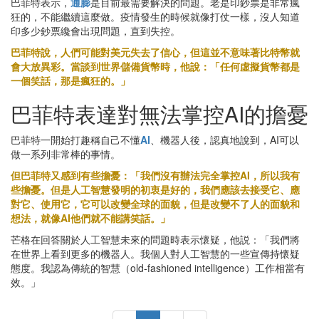
巴菲特表示，
通膨
是目前最需要解決的問題。老是印鈔票是非常瘋
狂的，不能繼續這麼做。疫情發生的時候就像打仗一樣，沒人知道
印多少鈔票纔會出現問題，直到失控。
巴菲特說，人們可能對美元失去了信心，但這並不意味著比特幣就
會大放異彩。當談到世界儲備貨幣時，他說：「任何虛擬貨幣都是
一個笑話，那是瘋狂的。」
巴菲特表達對無法掌控AI的擔憂
巴菲特一開始打趣稱自己不懂
AI
、機器人後，認真地說到，AI可以
做一系列非常棒的事情。
但巴菲特又感到有些擔憂：「我們沒有辦法完全掌控AI，所以我有
些擔憂。但是人工智慧發明的初衷是好的，我們應該去接受它、應
對它、使用它，它可以改變全球的面貌，但是改變不了人的面貌和
想法，就像AI他們就不能講笑話。」
芒格在回答關於人工智慧未來的問題時表示懷疑，他説：「我們將
在世界上看到更多的機器人。我個人對人工智慧的一些宣傳持懷疑
態度。我認為傳統的智慧（old-fashioned intelligence）工作相當有
效。」