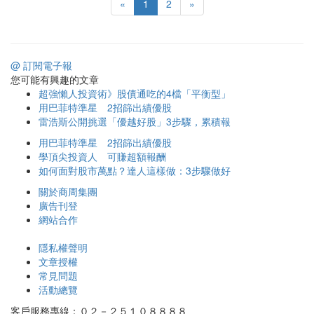
«
1
2
»
@ 訂閱電子報
您可能有興趣的文章
超強懶人投資術》股債通吃的4檔「平衡型」
用巴菲特準星 2招篩出績優股
雷浩斯公開挑選「優越好股」3步驟，累積報
用巴菲特準星 2招篩出績優股
學頂尖投資人 可賺超額報酬
如何面對股市萬點？達人這樣做：3步驟做好
關於商周集團
廣告刊登
網站合作
隱私權聲明
文章授權
常見問題
活動總覽
客戶服務專線：０２－２５１０８８８８