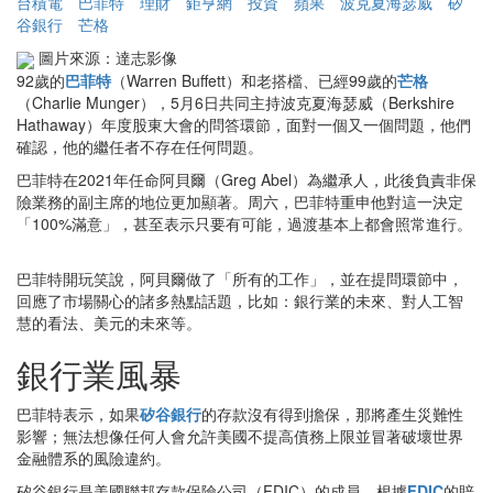
台積電
巴菲特
理財
鉅亨網
投資
蘋果
波克夏海瑟威
矽
谷銀行
芒格
圖片來源：達志影像
92歲的
巴菲特
（Warren Buffett）和老搭檔、已經99歲的
芒格
（Charlie Munger），5月6日共同主持波克夏海瑟威（Berkshire
Hathaway）年度股東大會的問答環節，面對一個又一個問題，他們
確認，他的繼任者不存在任何問題。
巴菲特在2021年任命阿貝爾（Greg Abel）為繼承人，此後負責非保
險業務的副主席的地位更加顯著。周六，巴菲特重申他對這一決定
「100%滿意」，甚至表示只要有可能，過渡基本上都會照常進行。
巴菲特開玩笑說，阿貝爾做了「所有的工作」，並在提問環節中，
回應了市場關心的諸多熱點話題，比如：銀行業的未來、對人工智
慧的看法、美元的未來等。
銀行業風暴
巴菲特表示，如果
矽谷銀行
的存款沒有得到擔保，那將產生災難性
影響；無法想像任何人會允許美國不提高債務上限並冒著破壞世界
金融體系的風險違約。
矽谷銀行是美國聯邦存款保險公司（FDIC）的成員。根據
FDIC
的賠