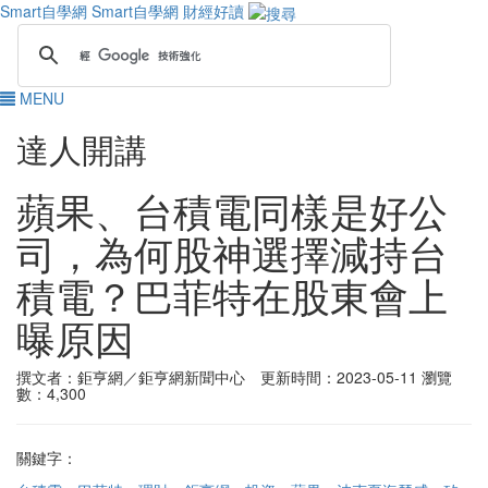
Smart自學網
Smart自學網 財經好讀
MENU
達人開講
蘋果、台積電同樣是好公
司，為何股神選擇減持台
積電？巴菲特在股東會上
曝原因
撰文者：鉅亨網／鉅亨網新聞中心 更新時間：2023-05-11
瀏覽
數：4,300
關鍵字：