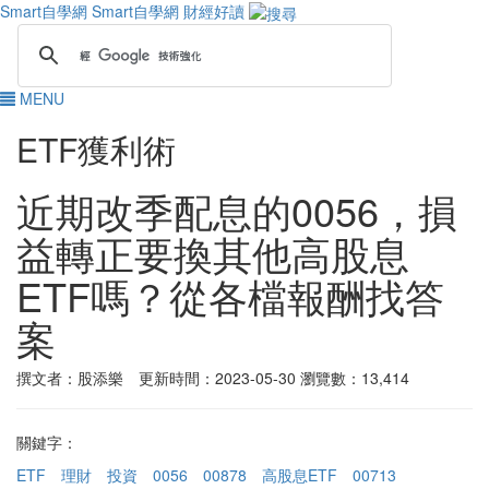
Smart自學網
Smart自學網 財經好讀
MENU
ETF獲利術
近期改季配息的0056，損
益轉正要換其他高股息
ETF嗎？從各檔報酬找答
案
撰文者：股添樂 更新時間：2023-05-30
瀏覽數：13,414
關鍵字：
ETF
理財
投資
0056
00878
高股息ETF
00713