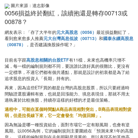
圖片來源：達志影像
0056損益終於翻紅，該續抱還是轉存00713或
00878？
網友表示：「存了大半年的
元大高股息（0056）
最近損益翻紅了，
看到愈來愈多人推薦
元大台灣高息低波（00713）
和
國泰永續高股息
（00878）
，是否建議換股操作呢？」
目前名字跟
高股息相關的台股ETF
有11檔，未來也高機率只增不
減，每一檔的編制規則都不同，要說誰比誰好真的很難比，更沒有
一定標準，不過它們都有個共通點，那就是設計的初衷都是為了給
追求股息的投資人「長期」持有的。
再來，因為這些ETF買的都是台灣的高股息股票，所以只要經過時
間驗證選股邏輯有效，也就是回漲能力、填息表現佳，那就不用太
過執著於比較換股，持續存這樣的好標的才是最佳策略。
過程中，可能在某個時間點A商品表現相對突出，B商品表現相對疲
弱，但是拉長線下來，它一定會發生「均值回歸」。
因為無論是哪一種投資組合，面對市場它一定有順風期，也會有逆
風期。以0056為例，它的編制規則主要圍繞在「預測未來1年的高股
息」，這樣的編制規則在去年明顯是逆風的，所以表現不如其他高