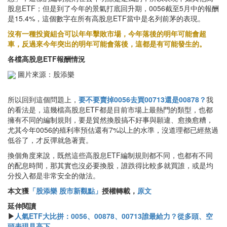
股息ETF；但是到了今年的景氣打底回升期，0056截至5月中的報酬
是15.4%，這個數字在所有高股息ETF當中是名列前茅的表現。
沒有一種投資組合可以年年擊敗市場，今年落後的明年可能會超
車，反過來今年突出的明年可能會落後，這都是有可能發生的。
各檔高股息ETF報酬情況
圖片來源：股添樂
所以回到這個問題上，
要不要賣掉0056去買00713還是00878？
我
的看法是，這幾檔高股息ETF都是目前市場上最熱門的類型，也都
擁有不同的編制規則，要是貿然換股搞不好事與願違、愈換愈糟，
尤其今年0056的殖利率預估還有7%以上的水準，沒道理都已經熬過
低谷了，才反彈就急著賣。
換個角度來說，既然這些高股息ETF編制規則都不同，也都有不同
的配息時間，那其實也沒必要換股，誰跌得比較多就買誰，或是均
分投入都是非常安全的做法。
本文獲
「股添樂 股市新觀點」
授權轉載，
原文
延伸閱讀
▶
人氣ETF大比拼：0056、00878、00713誰最給力？從多頭、空
頭表現見高下