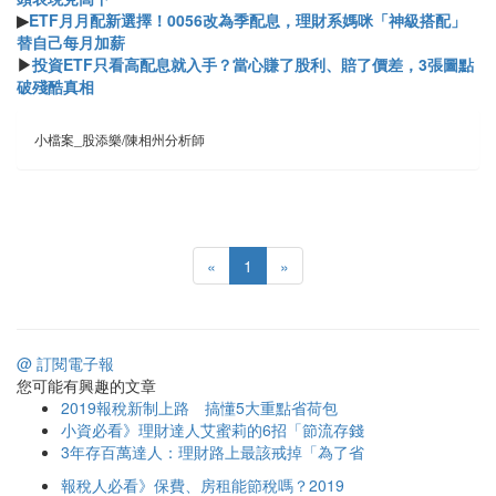
▶
ETF月月配新選擇！0056改為季配息，理財系媽咪「神級搭配」
替自己每月加薪
▶
投資ETF只看高配息就入手？當心賺了股利、賠了價差，3張圖點
破殘酷真相
小檔案_股添樂/陳相州分析師
«
1
»
@ 訂閱電子報
您可能有興趣的文章
2019報稅新制上路 搞懂5大重點省荷包
小資必看》理財達人艾蜜莉的6招「節流存錢
3年存百萬達人：理財路上最該戒掉「為了省
報稅人必看》保費、房租能節稅嗎？2019