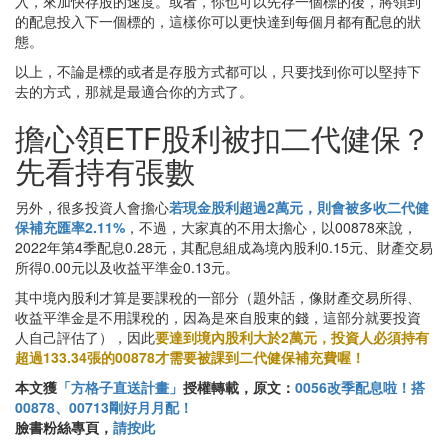
入，來加快存股的速度。或者，你也可以先存一個標的後，將領到
的配息投入下一個標的，這樣你可以更快達到每個月都有配息的狀
態。
以上，不論是標的或者是存股方式都可以，只要找到你可以堅持下
去的方式，那就是最適合你的方式了。
擔心領ETF股利被扣二代健保？
先看持有張數
另外，很多投資人會擔心
若現金股利超過2萬元，則會被多收二代健
保補充匯率2.11%
，不過，大家真的不用太擔心，以00878來說，
2022年第4季配息0.28元，其配息組成為境內股利0.15元、財產交易
所得0.00元以及收益平準金0.13元。
其中境內股利才算是要課稅的一部分（題外話，像財產交易所得、
收益平準金是不用課稅的，因為是來自股東的錢，這部分就要投資
人自己評估了），因此
要達到境內股利大於2萬元，投資人必須持有
超過133.34張的00878才需要被課到二代健保補充費喔！
本文獲
「方格子直送計畫」
授權轉載，原文：
0056改季配息啦！搭
00878、00713剛好月月配！
臉書粉絲專頁，
請按此