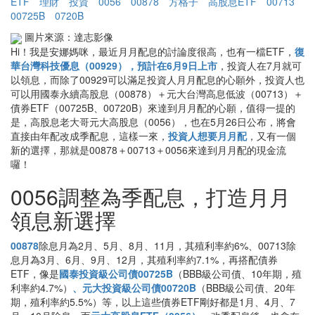
ETF
理財
投資
0056
00878
方格子
高股息ETF
00713
00725B
0720B
圖片來源：達志影像
Hi！我是安娜媽咪，最近月月配息的討論度很高，也有一檔ETF，
復
華台灣科技優息（00929），預計在6月9日上市
，投資人在7月就可
以領息，而除了00929可以滿足投資人月月配息的心願外，投資人也
可以用國泰永續高股息（00878）＋元大台灣高息低波（00713）＋
債券ETF（00725B、00720B）來達到月月配的心願，值得一提的
是，高股息老大哥元大高股息（0056），也在5月26日公布，將會
直接由年配改成季配息，這樣一來，
投資人想要月月配
，又有一個
新的選擇，那就是00878＋00713＋0056來達到月月配的現金流
囉！
0056調整為季配息，打造月月
領息新選擇
00878
除息月為2月、5月、8月、11月，其殖利率約6%、00713除
息月為3月、6月、9月、12月，其殖利率約7.1%，再搭配債券
ETF，像是
國泰投資級公司債00725B
（BBB級公司債、10年期，殖
利率約4.7%）
、元大投資級公司債00720B
（BBB級公司債、20年
期，殖利率約5.5%）等，以上這些債券ETF剛好都是1月、4月、7