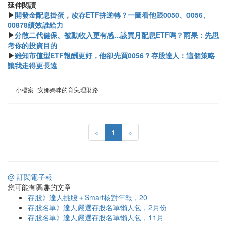
​​延伸閱讀
▶
開發金配息掛蛋，改存ETF拚逆轉？一圖看他跟0050、0056、
00878績效誰給力
▶
分散二代健保、被動收入更有感...該買月配息ETF嗎？雨果：先思
考你的投資目的
▶
雖知市值型ETF報酬更好，他卻先買0056？存股達人：這個策略
讓我走得更長遠
小檔案_安娜媽咪的育兒理財路
«
1
»
@ 訂閱電子報
您可能有興趣的文章
存股》達人挑股＋Smart核對年報，20
存股名單》達人嚴選存股名單懶人包，2月份
存股名單》達人嚴選存股名單懶人包，11月