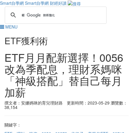
Smart自學網
Smart自學網 財經好讀
MENU
ETF獲利術
ETF月月配新選擇！0056
改為季配息，理財系媽咪
「神級搭配」替自己每月
加薪
撰文者：安娜媽咪的育兒理財路 更新時間：2023-05-29
瀏覽數：
38,154
關鍵字：