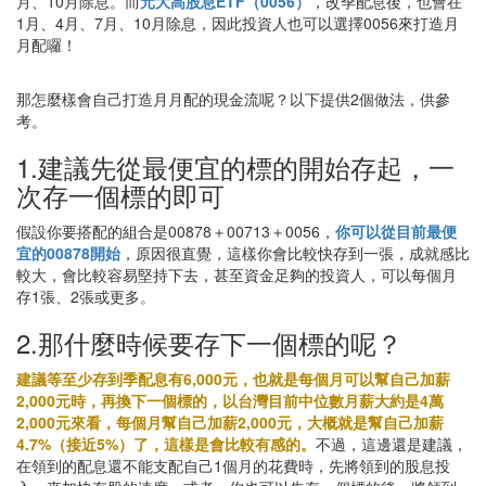
月、10月除息。而
元大高股息ETF（0056）
，改季配息後，也會在
1月、4月、7月、10月除息，因此投資人也可以選擇0056來打造月
月配囉！
那怎麼樣會自己打造月月配的現金流呢？以下提供2個做法，供參
考。
1.建議先從最便宜的標的開始存起，一
次存一個標的即可
假設你要搭配的組合是00878＋00713＋0056，
你可以從目前最便
宜的00878開始
，原因很直覺，這樣你會比較快存到一張，成就感比
較大，會比較容易堅持下去，甚至資金足夠的投資人，可以每個月
存1張、2張或更多。
2.那什麼時候要存下一個標的呢？
建議等至少存到季配息有6,000元，也就是每個月可以幫自己加薪
2,000元時，再換下一個標的，以台灣目前中位數月薪大約是4萬
2,000元來看，每個月幫自己加薪2,000元，大概就是幫自己加薪
4.7%（接近5%）了，這樣是會比較有感的。
不過，這邊還是建議，
在領到的配息還不能支配自己1個月的花費時，先將領到的股息投