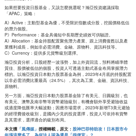
如果想要投資日股基金，又該怎麼挑選呢？瀚亞投資建議採取
「APAC」策略：
A》Active：主動型基金為優，不受限於指數成分股，挖掘價格低估
的潛力個股。
P》Performance：基金具備短中長期歷史績效可供驗證。
A》Allocation：基金持股配置聚焦潛力產業、跟上消費復甦以及產
業獲利成長，例如非必需消費、金融、原物料、資訊科技等。
C》Currency：提供多元貨幣級別選擇。
瀚亞投資分析，日股經歷一波漲勢，加上外資回流，預料將瞄準體
質佳、股價被低估的個股，投資人可透過主動式基金布局掌握潛力
標的。以瀚亞投資日本動力股票基金為例，2023年4月底的持股配置
以非必需消費比重最高（24.5%），其次為工業、金融、資訊科技、
原物料。
另一方面，瀚亞投資日本動力股票基金除了有美元、日圓級別，也
有美元、澳幣及南非幣等貨幣避險級別，有機會額外享受避險收益
或適度降低匯率大幅波動；因應市場需求，2023年新增T3美元避險
的經理費後收級別，是國內少見的投資選擇，投資人可依持有貨幣
及其需求，選擇適合的級別布局。
本文獲
「風傳媒」
授權轉載，原文：
股神巴菲特助攻！日本股市今
年漲這麼多了，為何法人認為還是「很便宜」？