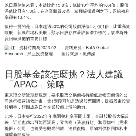
以日股估值來看，本益比約15.8倍，低於10年平均的16.4倍；股價
淨值比只有1.3倍，在企業體質改革、積極提振獲利之下，盈餘殖利
率卻有13.4%。
值得一提的是，日本超過50%的公司股價淨值比小於1倍，比重高於
歐股、新興市場和美股，顯示日股存在著許多潛力標的，故成為外
資回頭擁抱的首要目標。
註：資料時間為2023.02 資料來源：BofA Global
Research，瀚亞投資整理 圖片來源：風傳媒
日股基金該怎麼挑？法人建議
「APAC」策略
東京證交所近期新規定，要求股票交易價格持續低於帳面價值的公
司進行揭露補救計畫，第1階段可能是透過股票回購，提振股東投資
報酬率，預期成為日本企業股價上漲的助力。
此外，日本央行2022年年底調整利率區間上限，金融股股價大幅反
映，近期也傳出可能再調高；零售商（受惠解封）和原物料（需求
提振）公司，也將受惠觀光開放、消費復甦、原物料價格回跌和中
國重新開放等。