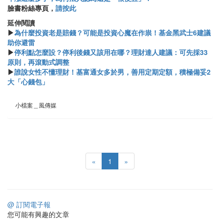
臉書粉絲專頁，
請按此
延伸閱讀
▶
為什麼投資老是賠錢？可能是投資心魔在作祟！基金黑武士6建議
助你避雷
▶
停利點怎麼設？停利後錢又該用在哪？理財達人建議：可先採33
原則，再滾動式調整
▶
誰說女性不懂理財！基富通女多於男，善用定期定額，積極備妥2
大「心錢包」
小檔案＿風傳媒
«
1
»
@ 訂閱電子報
您可能有興趣的文章