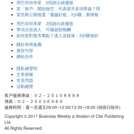
用巴菲特準星 2招篩出績優股
當「散戶」開始做空，代表股市多頭將啟？用
雷浩斯公開挑選「優越好股」3步驟，累積報
用巴菲特準星 2招篩出績優股
學頂尖投資人 可賺超額報酬
如何面對股市萬點？達人這樣做：3步驟做好
關於商周集團
廣告刊登
網站合作
隱私權聲明
文章授權
常見問題
活動總覽
客戶服務專線：０２－２５１０８８８８
傳真：０２－２５０３６９８９
服務時間：週一至週五09:00~12:00/13:30~18:00 (例假日除外)
Copyright © 2017 Business Weekly a division of Cite Publishing
Ltd
All Rights Reserved.