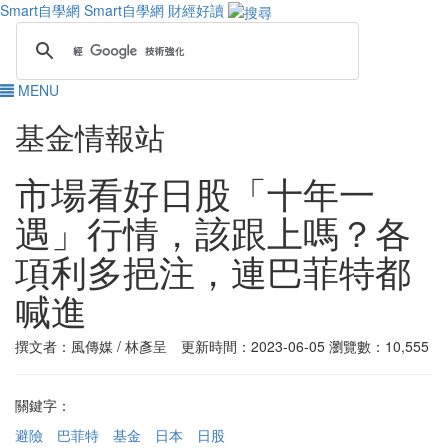
Smart自學網
Smart自學網 財經好讀
MENU
基金情報站
市場看好日股「十年一
遇」行情，該跟上嗎？各
項利多挹注，連巴菲特都
喊進
撰文者：風傳媒 / 林彥呈 更新時間：2023-06-05
瀏覽數：10,555
關鍵字：
避險
巴菲特
基金
日本
日股