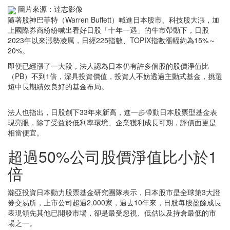
圖片來源：達志影像
隨著股神巴菲特（Warren Buffett）喊進日本股市、科技股大漲，加
上國際券商紛紛喊出看好日股「十年一遇」的牛市帶動下，日股
2023年以來漲勢凌厲，日經225指數、TOPIX指數漲幅約為15%～
20%。
即便已經漲了一大段，法人認為日本仍有許多個股的股價淨值比
（PB）不到1倍，深具投資價值，投資人不妨透過主動式基金，挑選
短中長期績效良好的基金布局。
法人也指出，日股創下33年來新高，進一步帶動日本股票型基金表
現亮眼，除了受益於低利率環境、企業獲利成長可期，評價面更是
相當便宜。
超過50%公司股價淨值比小於1
倍
瀚亞投資日本動力股票基金研究團隊表示，日本股市是全球第3大證
券交易所，上市公司超過2,000家，過去10年來，日股每股盈餘成長
表現領先其他已開發市場，卻是最受忽視、低估以及持倉最低的市
場之一。