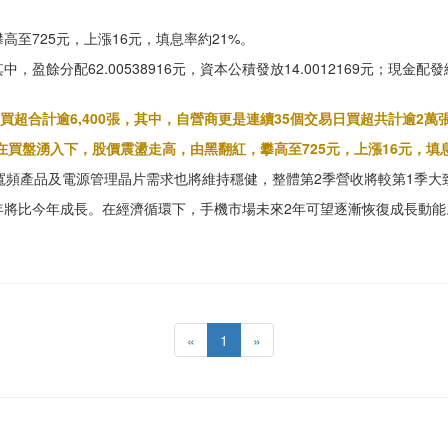
至725元，上漲16元，填息率約21%。
，盈餘分配62.00538916元，資本公積發放14.0012169元；現金配發
買超合計逾6,400張，其中，自營商更是連續35個交易日買超共計逾2
在買盤湧入下，股價震盪走高，由黑翻紅，攀高至725元，上漲16元，填息
頻產品及電源管理晶片需求也將維持穩健，整體第2季營收將較第1季大致持
年將比今年成長。在經濟循環下，手機市場未來2年可望逐漸恢復成長動能
«
1
»