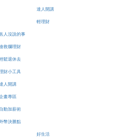
達人開講
輕理財
名人沒說的事
搶救爛理財
輕鬆退休去
理財小工具
達人開講
企畫專區
自動加薪術
外幣決勝點
好生活