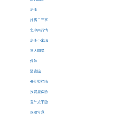
房產
好房二三事
北中南行情
房產小常識
達人開講
保險
醫療險
長期照顧險
投資型保險
意外旅平險
保險常識