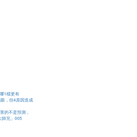
雄哪1檔更有
眼，但4原因造成
厲害的不是預測，
師兄」005