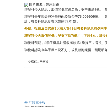
圖片來源：達志影像
聯發科今天除息，股價開低震盪走高，盤中由黑翻紅，攀高
聯發科去年現金股利每股配發新台幣76.00660606元，其中
計，聯發科除息影響大盤約39.01點。
外資、投信及自營商3大法人於19日聯發科除息前夕同步
聯發科今天股價開低，早盤下探705元，下跌4元，隨後
聯發科預期，2季手機晶片營收將較第1季持平，電視、寬
聯發科認為今年手機市況不好，成長相對緩慢，預期明
小檔案＿中央社
@ 訂閱電子報