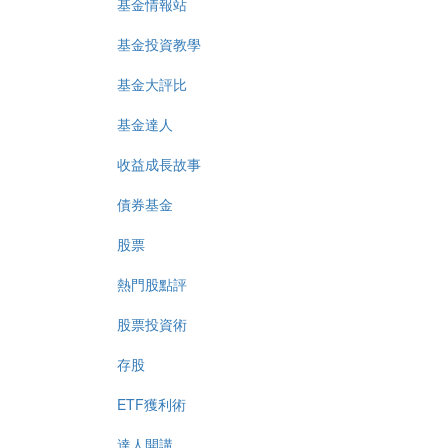
基金情報站
基金投資教學
基金大評比
基金達人
收益成長故事
債券基金
股票
熱門股點評
股票投資術
存股
ETF獲利術
達人開講