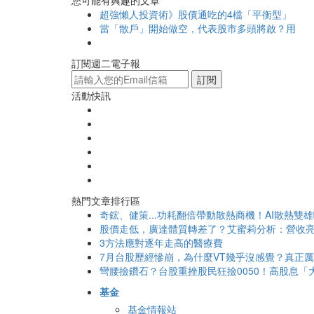
您可能有興趣的文章
超強懶人投資術》股債通吃的4檔「平衡型」
當「散戶」開始做空，代表股市多頭將啟？用
訂閱週二電子報
訂閱
活動快訊
熱門文章排行區
奇鋐、健策...功耗翻倍帶動散熱商機！AI散熱雙
股價走低，廣達體質轉差了？艾蜜莉分析：營收亮
3方法應對逐年走高的醫療費
7月台股歷經慘崩，為什麼VT幾乎沒感覺？真正
彎腰撿鑽石？台股重挫股民狂撿0050！高股息「大
基金
基金情報站