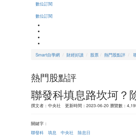
數位訂閱
數位訂閱
Smart自學網
財經好讀
股票
熱門股點評
熱門股點評
聯發科填息路坎坷？
撰文者：中央社 更新時間：2023-06-20
瀏覽數：4,19
關鍵字：
聯發科
填息
中央社
除息日