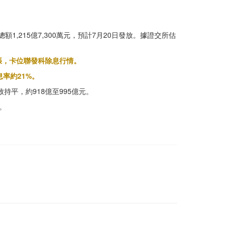
總額1,215億7,300萬元，預計7月20日發放。據證交所估
萬張，卡位聯發科除息行情。
率約21%。
平，約918億至995億元。
。