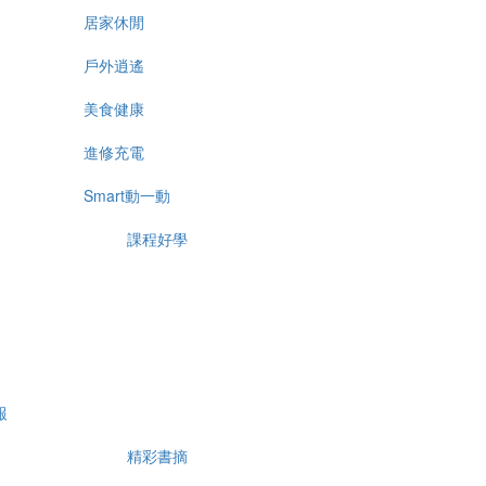
居家休閒
戶外逍遙
美食健康
進修充電
Smart動一動
課程好學
報
精彩書摘