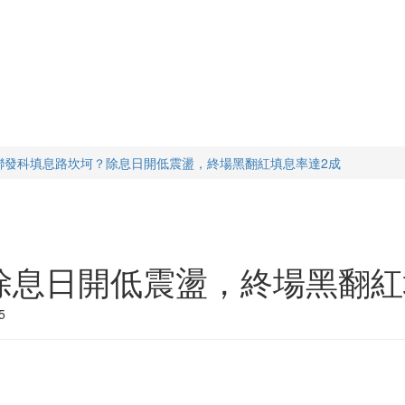
聯發科填息路坎坷？除息日開低震盪，終場黑翻紅填息率達2成
除息日開低震盪，終場黑翻紅
5