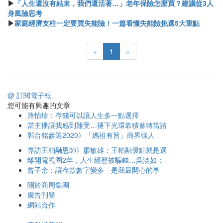
▶
「人生還沒有結束，我們還活著…」老年保險怎麼買？建議從3人
身風險思考
▶
家庭經濟支柱一定要買失能險！一篇看懂失能險挑選5大重點
«
1
»
@ 訂閱電子報
您可能有興趣的文章
路怡珍：存錢可以讓人生多一點選擇
當主播讓我感到難受…褪下光環靠積蓄轉當諮
郭台銘參選2020》「媽祖有旨」商界強人
專訪王柏融恩師》廖敏雄：王柏融優點就是選
離開電視圈2年，人生經歷被騙錢…吳淡如：
曾子余：讓存款數字變多 是我最開心的事
關於商周集團
廣告刊登
網站合作