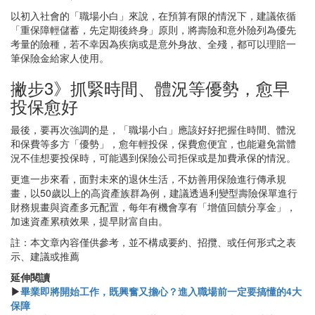
以初入社會的「職場小白」來說，在預算有限的情況下，建議依循
「重保障輕儲蓄，先定期後終身」原則，將壽險和意外險列為優先
考量的險種，若不幸因為疾病或是意外身故、全殘，都可以理賠一
筆保險金給家人使用。
撇步3》抓緊時間、體況等優勢，愈早
投保愈好
最後，要再次強調的是，「職場小白」應該好好把握住時間、體況
和保費等多方「優勢」，愈年輕投保，保費愈便宜，也能避免當體
況不佳想要投保時，可能遇到保險公司拒保或是加費承保的情況。
更進一步來看，面對未來的退休生活，不妨善用保險進行傳承規
畫，以50歲以上的高資產族群為例，建議透過利變型壽險保單進行
財務規畫與資產多元配置，每年有機會享有「增值回饋分享金」，
加速資產累積效果，提早財富自由。
註：本文章內容僅供參考，並不構成要約、招攬、或任何形式之表
示、建議或推薦
延伸閱讀
▶
畢業即將開始工作，既興奮又擔心？進入職場前一定要搞懂的4大
保障