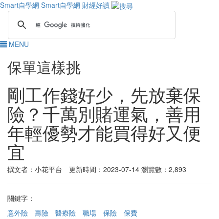
Smart自學網
Smart自學網 財經好讀
MENU
保單這樣挑
剛工作錢好少，先放棄保
險？千萬別賭運氣，善用
年輕優勢才能買得好又便
宜
撰文者：小花平台 更新時間：2023-07-14
瀏覽數：2,893
關鍵字：
意外險
壽險
醫療險
職場
保險
保費