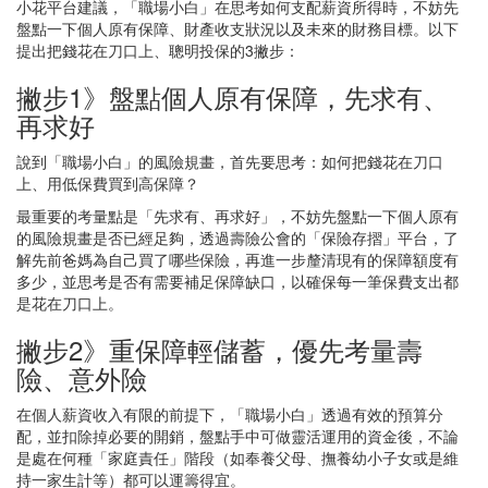
小花平台建議，「職場小白」在思考如何支配薪資所得時，不妨先
盤點一下個人原有保障、財產收支狀況以及未來的財務目標。以下
提出把錢花在刀口上、聰明投保的3撇步：
撇步1》盤點個人原有保障，先求有、
再求好
說到「職場小白」的風險規畫，首先要思考：如何把錢花在刀口
上、用低保費買到高保障？
最重要的考量點是「先求有、再求好」，不妨先盤點一下個人原有
的風險規畫是否已經足夠，透過壽險公會的「保險存摺」平台，了
解先前爸媽為自己買了哪些保險，再進一步釐清現有的保障額度有
多少，並思考是否有需要補足保障缺口，以確保每一筆保費支出都
是花在刀口上。
撇步2》重保障輕儲蓄，優先考量壽
險、意外險
在個人薪資收入有限的前提下，「職場小白」透過有效的預算分
配，並扣除掉必要的開銷，盤點手中可做靈活運用的資金後，不論
是處在何種「家庭責任」階段（如奉養父母、撫養幼小子女或是維
持一家生計等）都可以運籌得宜。