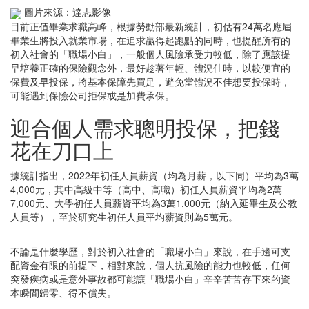
圖片來源：達志影像
目前正值畢業求職高峰，根據勞動部最新統計，初估有24萬名應屆
畢業生將投入就業市場，在追求贏得起跑點的同時，也提醒所有的
初入社會的「職場小白」，一般個人風險承受力較低，除了應該提
早培養正確的保險觀念外，最好趁著年輕、體況佳時，以較便宜的
保費及早投保，將基本保障先買足，避免當體況不佳想要投保時，
可能遇到保險公司拒保或是加費承保。
迎合個人需求聰明投保，把錢
花在刀口上
據統計指出，2022年初任人員薪資（均為月薪，以下同）平均為3萬
4,000元，其中高級中等（高中、高職）初任人員薪資平均為2萬
7,000元、大學初任人員薪資平均為3萬1,000元（納入延畢生及公教
人員等），至於研究生初任人員平均薪資則為5萬元。
不論是什麼學歷，對於初入社會的「職場小白」來說，在手邊可支
配資金有限的前提下，相對來說，個人抗風險的能力也較低，任何
突發疾病或是意外事故都可能讓「職場小白」辛辛苦苦存下來的資
本瞬間歸零、得不償失。