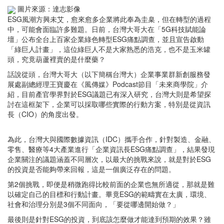
圖片來源：達志影像
ESG風潮方興未艾，愈來愈多企業將此奉為圭臬，但在轉型的過程
中，可能會面臨許多難題。日前，台灣大哥大在「5G科技賦能論
壇」公布全台上百家企業綠色轉型ESG痛點調查，並且宣告啟動
「綠巨人計畫」，這位綠巨人不是大家熟悉的浩克，也不是玉米罐
頭，究竟葫蘆裡賣的是什麼藥？
話說從頭，台灣大哥大（以下簡稱台灣大）企業事業群新創服務發
展處副總經理王寶慶在《風傳媒》Podcast節目「未來商學院」介
紹，目前產官學界對於ESG議題已有深入研究，台灣大則是希望探
討在這框架下，企業可以採取哪些實際的行動方案，特別是從資訊
長（CIO）的角度出發。
為此，台灣大與國際數據資訊（IDC）攜手合作，針對製造、金融、
零售、醫療等4大產業進行「企業資訊長ESG痛點調查」，結果發現
企業關注的議題涵蓋不同層次，以最大的挑戰來說，就是對於ESG
的投資是否能夠帶來回報，這是一個廣泛存在的問題。
第2個挑戰，即便是稍微跑得比較前面的企業也無所適從，那就是難
以確定自己的目標和行動計畫。畢竟ESG的範疇實在太廣，環境、
社會和治理分別是3個不同面向，「要從哪邊開始做？」
最後則是針對ESG的投資，到底該怎麼做才能達到預期的效果？雖