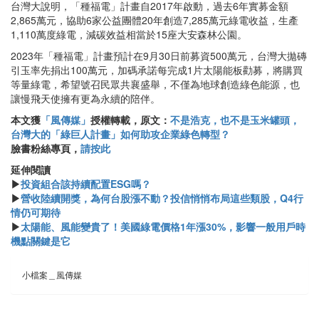
台灣大說明，「種福電」計畫自2017年啟動，過去6年實募金額
2,865萬元，協助6家公益團體20年創造7,285萬元綠電收益，生產
1,110萬度綠電，減碳效益相當於15座大安森林公園。
2023年「種福電」計畫預計在9月30日前募資500萬元，台灣大拋磚
引玉率先捐出100萬元，加碼承諾每完成1片太陽能板勸募，將購買
等量綠電，希望號召民眾共襄盛舉，不僅為地球創造綠色能源，也
讓慢飛天使擁有更為永續的陪伴。
本文獲
「風傳媒」
授權轉載，原文：
不是浩克，也不是玉米罐頭，
台灣大的「綠巨人計畫」如何助攻企業綠色轉型？
臉書粉絲專頁，
請按此
延伸閱讀
▶
投資組合該持續配置ESG嗎？
▶
營收陸續開獎，為何台股漲不動？投信悄悄布局這些類股，Q4行
情仍可期待
▶
太陽能、風能變貴了！美國綠電價格1年漲30%，影響一般用戶時
機點關鍵是它
小檔案＿風傳媒