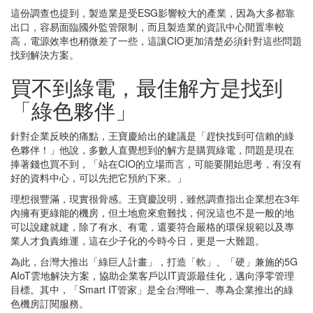
這份調查也提到，製造業是受ESG影響較大的產業，因為大多都靠
出口，容易面臨國外監管限制，而且製造業的資訊中心閒置率較
高，電源效率也稍微差了一些，這讓CIO更加清楚必須針對這些問題
找到解決方案。
買不到綠電，最佳解方是找到
「綠色夥伴」
針對企業反映的痛點，王寶慶給出的建議是「趕快找到可信賴的綠
色夥伴！」他說，多數人直覺想到的解方是購買綠電，問題是現在
捧著錢也買不到，「站在CIO的立場而言，可能要開始思考，有沒有
好的資料中心，可以先把它預約下來。」
理想很豐滿，現實很骨感。王寶慶說明，雖然調查指出企業想在3年
內擁有更綠能的機房，但土地愈來愈難找，何況這也不是一般的地
可以說建就建，除了有水、有電，還要符合嚴格的環保規範以及專
業人才負責維運，這在少子化的今時今日，更是一大難題。
為此，台灣大推出「綠巨人計畫」，打造「軟」、「硬」兼施的5G
AIoT雲地解決方案，協助企業客戶以IT資源最佳化，邁向淨零管理
目標。其中，「Smart IT管家」是全台灣唯一、專為企業推出的綠
色機房訂閱服務。