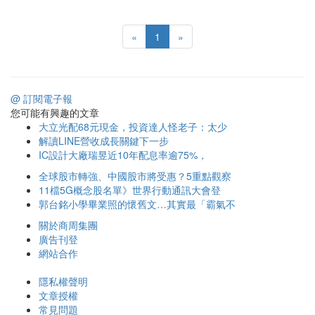
«
1
»
@ 訂閱電子報
您可能有興趣的文章
大立光配68元現金，投資達人怪老子：太少
解讀LINE營收成長關鍵下一步
IC設計大廠瑞昱近10年配息率逾75%，
全球股市轉強、中國股市將受惠？5重點觀察
11檔5G概念股名單》世界行動通訊大會登
郭台銘小學畢業照的懷舊文…其實最「霸氣不
關於商周集團
廣告刊登
網站合作
隱私權聲明
文章授權
常見問題