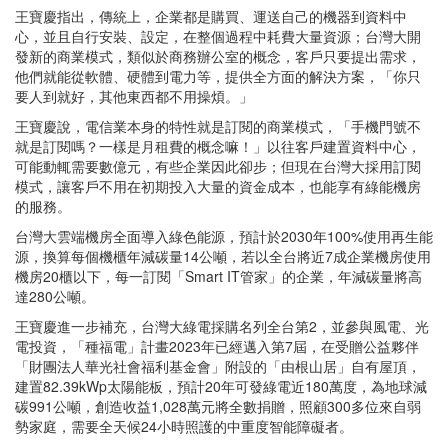
王寶慶指出，傳統上，企業都是購買、運送自己的機器到資料中
心，並且自行安裝、設定，在整個過程中耗費大量資源；台灣大開
發新的商業模式，類似於商務辦公室的概念，客戶只要提出需求，
他們就能從軟體、硬體到電力等，提供全方面的解決方案，「你只
要人到就好，其他東西都不用操煩。」
王寶慶說，電信業本身的特性就是訂閱的商業模式，「手機門號不
就是訂閱嗎？一樣是月租費的概念嘛！」以往客戶建置資料中心，
可能動輒需要數億元，有些企業因此卻步；但現在台灣大採用訂閱
模式，讓客戶不用在初期投入大量的資金成本，也能享有綠能機房
的服務。
台灣大雲端機房全面導入綠色能源，預計於2030年100%使用再生能
源，換算每個機櫃年減碳量14公噸，若以全台將近7成企業機房使用
機房20櫃以下，每一訂閱「Smart IT管家」的企業，年減碳量將高
達280公噸。
王寶慶進一步補充，台灣大綠電採購名列全台第2，並參與風電、光
電投資，「種福電」計畫2023年已經邁入第7屆，在受贈公益夥伴
「財團法人華光社會福利基金會」附設的「由根山居」自有屋頂，
建置82.39kWp太陽能板，預計20年可發綠電近180萬度，為地球減
碳991公噸，創造收益1,028萬元將全數捐贈，照顧300多位來自弱
勢家庭，需要全天候24小時照護的中重度智能障礙者。