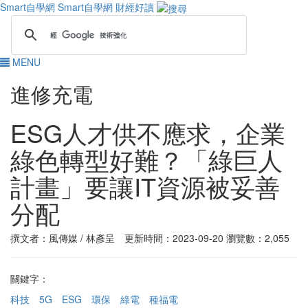
Smart自學網
Smart自學網 財經好讀
MENU
進修充電
ESG人才供不應求，企業
綠色轉型好難？「綠巨人
計畫」要讓IT資源被妥善
分配
撰文者：風傳媒 / 林彥呈 更新時間：2023-09-20
瀏覽數：2,055
關鍵字：
科技
5G
ESG
環保
綠電
種福電