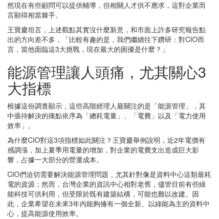
然現在有些顧問可以提供輔導，但相關人才供不應求，這對企業而
言顯得相當棘手。
王寶慶坦言，上述觀點其實沒什麼新意，和市面上許多研究報告點
出的方向差不多，「比較有趣的是，我們繼續往下鑽研：對CIO而
言，當他面臨這3大挑戰，現在最大的困擾是什麼？」
能源管理讓人頭痛，尤其關心3
大指標
根據這份調查顯示，這些高階經理人最關注的是「能源管理」，其
中亟待解決的痛點依序為「總耗電量」、「電費」以及「電力使用
效率」。
為什麼CIO對這3項指標如此關注？王寶慶舉例說明，近2年電價有
感調漲，加上夏季用電量的增加，對企業的電費支出造成巨大影
響，占據一大部分的營運成本。
CIO們迫切需要解決能源管理問題，尤其針對像是資料中心這類最耗
電的資源；然而，台灣企業的資訊中心相對老舊，儘管目前有些綠
能科技可供利用，但受限於既有建築結構，可能也難以改建。因
此，企業希望在未來3年內能夠擁有一個全新、以綠能為主的資料中
心，提高能源使用效率。