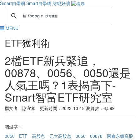
Smart自學網
Smart自學網 財經好讀
MENU
ETF獲利術
2檔ETF新兵緊追，
00878、0056、0050還是
人氣王嗎？1表揭高下-
Smart智富ETF研究室
撰文者：謝宜孝 更新時間：2023-10-18
瀏覽數：6,599
關鍵字：
0050
ETF
高股息
元大高股息
0056
00878
國泰永續高股