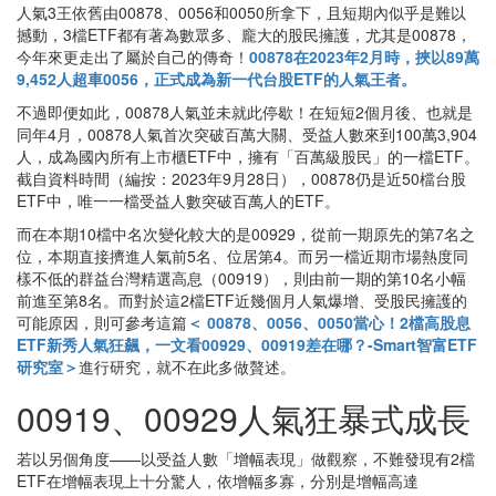
人氣3王依舊由00878、0056和0050所拿下，且短期內似乎是難以
撼動，3檔ETF都有著為數眾多、龐大的股民擁護，尤其是00878，
今年來更走出了屬於自己的傳奇！
00878在2023年2月時，挾以89萬
9,452人超車0056，正式成為新一代台股ETF的人氣王者。
不過即便如此，00878人氣並未就此停歇！在短短2個月後、也就是
同年4月，00878人氣首次突破百萬大關、受益人數來到100萬3,904
人，成為國內所有上市櫃ETF中，擁有「百萬級股民」的一檔ETF。
截自資料時間（編按：2023年9月28日），00878仍是近50檔台股
ETF中，唯一一檔受益人數突破百萬人的ETF。
而在本期10檔中名次變化較大的是00929，從前一期原先的第7名之
位，本期直接擠進人氣前5名、位居第4。而另一檔近期市場熱度同
樣不低的群益台灣精選高息（00919），則由前一期的第10名小幅
前進至第8名。而對於這2檔ETF近幾個月人氣爆增、受股民擁護的
可能原因，則可參考這篇
＜ 00878、0056、0050當心！2檔高股息
ETF新秀人氣狂飆，一文看00929、00919差在哪？-Smart智富ETF
研究室＞
進行研究，就不在此多做贅述。
00919、00929人氣狂暴式成長
若以另個角度——以受益人數「增幅表現」做觀察，不難發現有2檔
ETF在增幅表現上十分驚人，依增幅多寡，分別是增幅高達