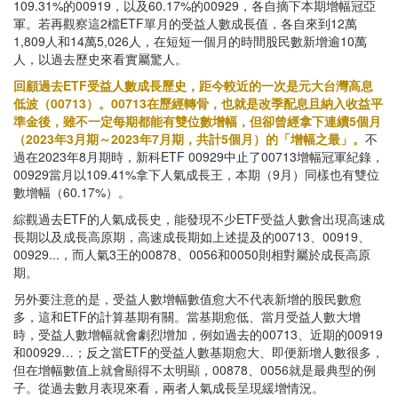
109.31%的00919，以及60.17%的00929，各自摘下本期增幅冠亞
軍。若再觀察這2檔ETF單月的受益人數成長值，各自來到12萬
1,809人和14萬5,026人，在短短一個月的時間股民數新增逾10萬
人，以過去歷史來看實屬驚人。
回顧過去ETF受益人數成長歷史，距今較近的一次是元大台灣高息
低波（00713）。00713在歷經轉骨，也就是改季配息且納入收益平
準金後，雖不一定每期都能有雙位數增幅，但卻曾經拿下連續5個月
（2023年3月期～2023年7月期，共計5個月）的「增幅之最」。
不
過在2023年8月期時，新科ETF 00929中止了00713增幅冠軍紀錄，
00929當月以109.41%拿下人氣成長王，本期（9月）同樣也有雙位
數增幅（60.17%）。
綜觀過去ETF的人氣成長史，能發現不少ETF受益人數會出現高速成
長期以及成長高原期，高速成長期如上述提及的00713、00919、
00929...，而人氣3王的00878、0056和0050則相對屬於成長高原
期。
另外要注意的是，受益人數增幅數值愈大不代表新增的股民數愈
多，這和ETF的計算基期有關。當基期愈低、當月受益人數大增
時，受益人數增幅就會劇烈增加，例如過去的00713、近期的00919
和00929…；反之當ETF的受益人數基期愈大、即便新增人數很多，
但在增幅數值上就會顯得不太明顯，00878、0056就是最典型的例
子。從過去數月表現來看，兩者人氣成長呈現緩增情況。