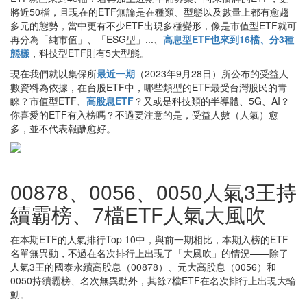
將近50檔，且現在的ETF無論是在種類、型態以及數量上都有愈趨
多元的態勢，當中更有不少ETF出現多種變形，像是市值型ETF就可
再分為「純市值」、「ESG型」...、
高息型ETF也來到16檔、分3種
態樣
，科技型ETF則有5大型態。
現在我們就以集保所
最近一期
（2023年9月28日）所公布的受益人
數資料為依據，在台股ETF中，哪些類型的ETF最受台灣股民的青
睞？市值型ETF、
高股息ETF
？又或是科技類的半導體、5G、AI？
你喜愛的ETF有入榜嗎？不過要注意的是，受益人數（人氣）愈
多，並不代表報酬愈好。
00878、0056、0050人氣3王持
續霸榜、7檔ETF人氣大風吹
在本期ETF的人氣排行Top 10中，與前一期相比，本期入榜的ETF
名單無異動，不過在名次排行上出現了「大風吹」的情況——除了
人氣3王的國泰永續高股息（00878）、元大高股息（0056）和
0050持續霸榜、名次無異動外，其餘7檔ETF在名次排行上出現大輪
動。