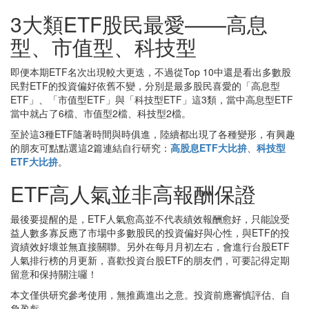
3大類ETF股民最愛——高息
型、市值型、科技型
即便本期ETF名次出現較大更迭，不過從Top 10中還是看出多數股
民對ETF的投資偏好依舊不變，分別是最多股民喜愛的「高息型
ETF」、「市值型ETF」與「科技型ETF」這3類，當中高息型ETF
當中就占了6檔、市值型2檔、科技型2檔。
至於這3種ETF隨著時間與時俱進，陸續都出現了各種變形，有興趣
的朋友可點點選這2篇連結自行研究：
高股息ETF大比拚
、
科技型
ETF大比拚
。
ETF高人氣並非高報酬保證
最後要提醒的是，ETF人氣愈高並不代表績效報酬愈好，只能說受
益人數多寡反應了市場中多數股民的投資偏好與心性，與ETF的投
資績效好壞並無直接關聯。另外在每月月初左右，會進行台股ETF
人氣排行榜的月更新，喜歡投資台股ETF的朋友們，可要記得定期
留意和保持關注囉！
本文僅供研究參考使用，無推薦進出之意。投資前應審慎評估、自
負盈虧。