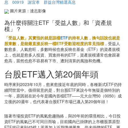
息
00919
謝宜孝
群益台灣精選高息
圖片來源：達志影像
為什麼得關注ETF「受益人數」和「資產規
模」？
「受益人數」其實指的就是該檔
ETF
的持有人數，換句話說也就是
股東數，是能最直接反映一檔ETF受歡迎程度的常見指標
，受益人
數愈多、人氣愈旺，多數時候也會反映在基金（ETF）的資產規模
上，也就是愈多人投資、買進持有的ETF，資產規模通常也會跟著
愈高，當然也愈不容易有下市、遭到清算的風險和危機。
台股ETF邁入第20個年頭
時序來到2023年10月，愈來愈接近年底的同時，各種新式ETF仍持
續問世當中。值得留意的是，對台股ETF來說今年無疑是個特別的
一年，原因就在於今年是國內首檔ETF——元大台灣50（0050）成
立後的20週年，也代表著台股ETF市場已邁入第20個年頭！
隨著市場投資ETF的風氣愈趨熱絡，與20年前的環境相比，今日投
資ETF的風氣已不可同日而喻，目前國內已掛牌的上市櫃股票原型
ETF就已來到45檔！若再加上近期準備募集、尚未掛牌的ETF，更