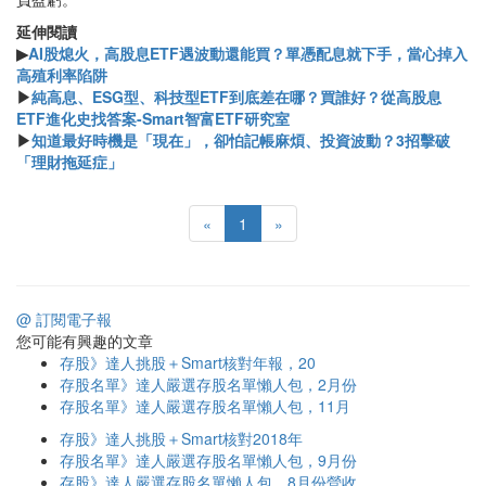
延伸閱讀
▶
AI股熄火，高股息ETF遇波動還能買？單憑配息就下手，當心掉入
高殖利率陷阱
▶
純高息、ESG型、科技型ETF到底差在哪？買誰好？從高股息
ETF進化史找答案-Smart智富ETF研究室
▶
知道最好時機是「現在」，卻怕記帳麻煩、投資波動？3招擊破
「理財拖延症」
«
1
»
@ 訂閱電子報
您可能有興趣的文章
存股》達人挑股＋Smart核對年報，20
存股名單》達人嚴選存股名單懶人包，2月份
存股名單》達人嚴選存股名單懶人包，11月
存股》達人挑股＋Smart核對2018年
存股名單》達人嚴選存股名單懶人包，9月份
存股》達人嚴選存股名單懶人包 8月份營收