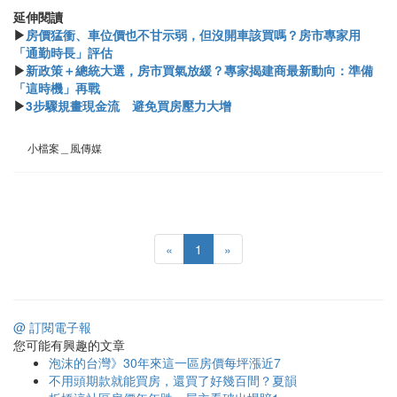
延伸閱讀
▶
房價猛衝、車位價也不甘示弱，但沒開車該買嗎？房市專家用
「通勤時長」評估
▶
新政策＋總統大選，房市買氣放緩？專家揭建商最新動向：準備
「這時機」再戰
▶
3步驟規畫現金流 避免買房壓力大增
小檔案＿風傳媒
«
1
»
@ 訂閱電子報
您可能有興趣的文章
泡沫的台灣》30年來這一區房價每坪漲近7
不用頭期款就能買房，還買了好幾百間？夏韻