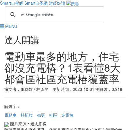
Smart自學網
Smart自學網 財經好讀
MENU
達人開講
電動車最多的地方，住宅
卻沒充電樁？1表看懂8大
都會區社區充電樁覆蓋率
撰文者：風傳媒 / 林彥呈 更新時間：2023-10-31
瀏覽數：3,916
關鍵字：
電動車
特斯拉
都更
社區
充電樁
圖片來源：達志影像
隨著電動車愈來愈普及，住宅是否設置充電樁也成為車主購屋的考