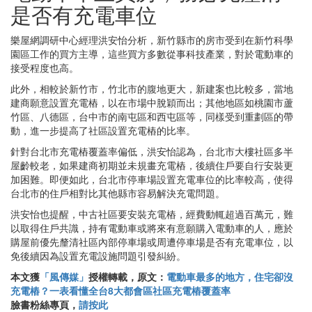
是否有充電車位
樂屋網調研中心經理洪安怡分析，新竹縣市的房市受到在新竹科學
園區工作的買方主導，這些買方多數從事科技產業，對於電動車的
接受程度也高。
此外，相較於新竹市，竹北市的腹地更大，新建案也比較多，當地
建商願意設置充電樁，以在市場中脫穎而出；其他地區如桃園市蘆
竹區、八德區，台中市的南屯區和西屯區等，同樣受到重劃區的帶
動，進一步提高了社區設置充電樁的比率。
針對台北市充電樁覆蓋率偏低，洪安怡認為，台北市大樓社區多半
屋齡較老，如果建商初期並未規畫充電樁，後續住戶要自行安裝更
加困難。即便如此，台北市停車場設置充電車位的比率較高，使得
台北市的住戶相對比其他縣市容易解決充電問題。
洪安怡也提醒，中古社區要安裝充電樁，經費動輒超過百萬元，難
以取得住戶共識，持有電動車或將來有意願購入電動車的人，應於
購屋前優先釐清社區內部停車場或周遭停車場是否有充電車位，以
免後續因為設置充電設施問題引發糾紛。
本文獲
「風傳媒」
授權轉載，原文：
電動車最多的地方，住宅卻沒
充電樁？一表看懂全台8大都會區社區充電樁覆蓋率
臉書粉絲專頁，
請按此