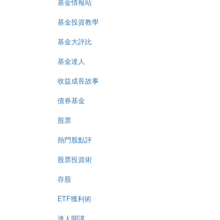
基金情報站
基金投資教學
基金大評比
基金達人
收益成長故事
債券基金
股票
熱門股點評
股票投資術
存股
ETF獲利術
達人開講