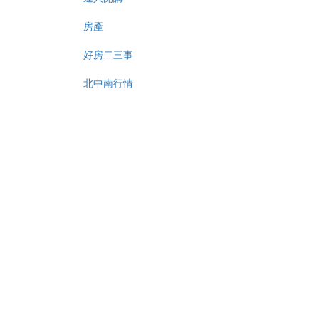
房產
好房二三事
北中南行情
房產小常識
達人開講
保險
醫療險
長期照顧險
投資型保險
意外旅平險
保險常識