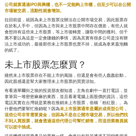
公司就算通過IPO與興櫃，也不一定能夠上市櫃，但至少可以在公開
市場被交易，流動性就會增加。
拉回前提，就因為未上市股票沒辦法在公開市場交易，因此股票存
在於私人手中，但因為上市與未上市股票中間存在價差，有些人就
會想持有這些未上市股票，等上市後轉賣，賺取中間的獲利。但千
萬不要以為這是一定會賺錢的事情，因為其實有很多公司是沒有辦
法上市成功的，最後那些未上市股票也賣不掉，就成為拿來蓋泡麵
的紙了。
未上市股票怎麼買？
雖然未上市股票存在不能上市的風險，但還是會有些人蠢蠢欲動，
因此股感還是幫大家整理未上市股票的買賣須知。
有看過華爾街之狼的投資朋友都知道，主角在劇中一直打電話，並
拿筆寫一堆密密麻麻的東西，並且看著電腦上面股價的資訊，這些
電話其實在台灣就是業務在推銷未上市股票，俗稱「粉紅股」。為
什麼他們要幫忙推銷呢？因為
未上市股票通常是屬於成長型公司，
這些公司非常需要資金，但因為不是在公開市場交易，所以他們找
不到人買股票，就會透過這些代理公司幫忙銷售，而這些業務員就
可以從中抽成。
這些機構就跟賣產品的業務一樣，會進行包裝並透過不同銷售管道