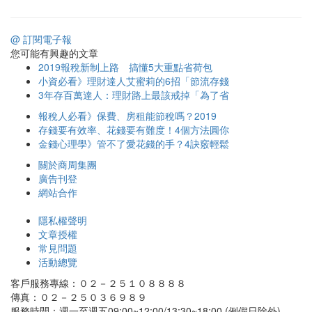
@ 訂閱電子報
您可能有興趣的文章
2019報稅新制上路 搞懂5大重點省荷包
小資必看》理財達人艾蜜莉的6招「節流存錢
3年存百萬達人：理財路上最該戒掉「為了省
報稅人必看》保費、房租能節稅嗎？2019
存錢要有效率、花錢要有難度！4個方法圓你
金錢心理學》管不了愛花錢的手？4訣竅輕鬆
關於商周集團
廣告刊登
網站合作
隱私權聲明
文章授權
常見問題
活動總覽
客戶服務專線：０２－２５１０８８８８
傳真：０２－２５０３６９８９
服務時間：週一至週五09:00~12:00/13:30~18:00 (例假日除外)