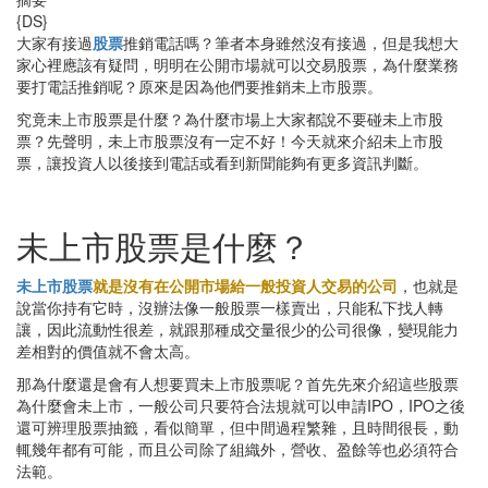
{DS}
大家有接過
股票
推銷電話嗎？筆者本身雖然沒有接過，但是我想大
家心裡應該有疑問，明明在公開市場就可以交易股票，為什麼業務
要打電話推銷呢？原來是因為他們要推銷未上市股票。
究竟未上市股票是什麼？為什麼市場上大家都說不要碰未上市股
票？先聲明，未上市股票沒有一定不好！今天就來介紹未上市股
票，讓投資人以後接到電話或看到新聞能夠有更多資訊判斷。
未上市股票是什麼？
未上市股票
就是沒有在公開市場給一般投資人交易的公司
，也就是
說當你持有它時，沒辦法像一般股票一樣賣出，只能私下找人轉
讓，因此流動性很差，就跟那種成交量很少的公司很像，變現能力
差相對的價值就不會太高。
那為什麼還是會有人想要買未上市股票呢？首先先來介紹這些股票
為什麼會未上市，一般公司只要符合法規就可以申請IPO，IPO之後
還可辨理股票抽籤，看似簡單，但中間過程繁雜，且時間很長，動
輒幾年都有可能，而且公司除了組織外，營收、盈餘等也必須符合
法範。