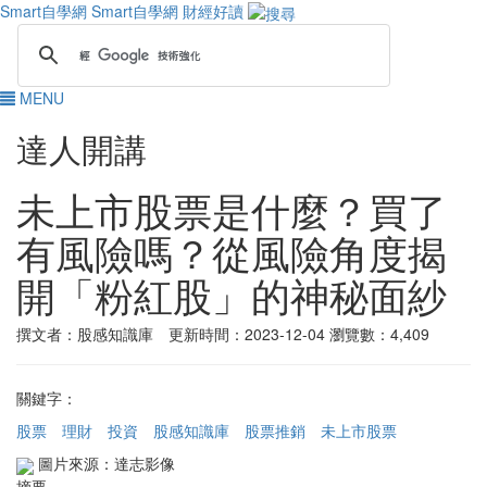
Smart自學網
Smart自學網 財經好讀
MENU
達人開講
未上市股票是什麼？買了
有風險嗎？從風險角度揭
開「粉紅股」的神秘面紗
撰文者：股感知識庫 更新時間：2023-12-04
瀏覽數：4,409
關鍵字：
股票
理財
投資
股感知識庫
股票推銷
未上市股票
圖片來源：達志影像
摘要