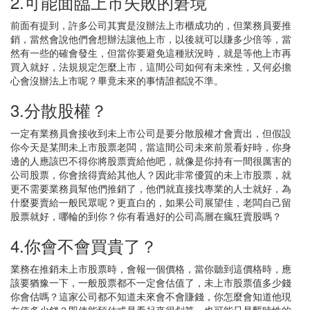
2.可能面臨上市失敗的窘境
前面有提到，許多公司其實是沒辦法上市櫃成功的，但業務員要推
銷，當然會說他們會想辦法讓他上市，以後就可以賺多少倍等，當
然有一些的確會發生，但當你要避免這種狀況時，就是等他上市再
買入就好，法規規定怎麼上市，這間公司如何有未來性，又何必擔
心會沒辦法上市呢？畢竟未來的事情誰都說不準。
3.分散股權？
一定有業務員會接收到未上市公司是要分散股權才會賣出，但假設
你今天是某間未上市股票老闆，當這間公司未來前景看好時，你身
邊的人應該巴不得你將股票賣給他吧，就像是你持有一間很厲害的
公司股票，你會捨得賣給其他人？因此非常優質的未上市股票，就
更不需要業務員幫他們推銷了，他們就直接找專業的人士就好，為
什麼要賣給一般民眾呢？更直白的，如果公司展望佳，老闆自己留
股票就好，哪輪的到你？你有看過好的公司高層在瘋狂賣股嗎？
4.你會不會買貴了？
業務在推銷未上市股票時，會報一個價格，當你聽到這價格時，應
該要猶豫一下，一般股票都不一定會估值了，未上市股票值多少錢
你會估嗎？這家公司都不知道未來會不會賺錢，你怎麼會知道他現
在值多少錢？即使能預估或是看起來很划算，也可能只是暫時性的