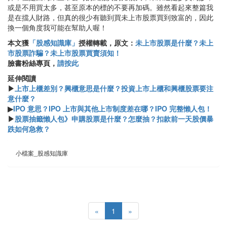
或是不用買太多，甚至原本的標的不要再加碼。雖然看起來整篇我
是在擋人財路，但真的很少有聽到買未上市股票買到致富的，因此
換一個角度我可能在幫助人喔！
本文獲
「股感知識庫」
授權轉載，原文：
未上市股票是什麼？未上
市股票詐騙？未上市股票買賣須知！
臉書粉絲專頁，
請按此
​​延伸閱讀
▶
上市上櫃差別？興櫃意思是什麼？投資上市上櫃和興櫃股票要注
意什麼？
▶
IPO 意思？IPO 上市與其他上市制度差在哪？IPO 完整懶人包！
▶
股票抽籤懶人包》申購股票是什麼？怎麼抽？扣款前一天股價暴
跌如何急救？
小檔案_股感知識庫
«
1
»