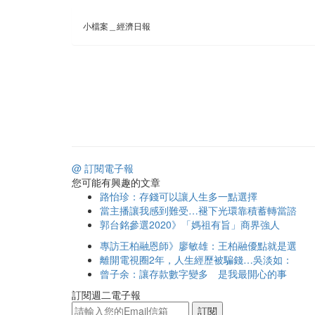
小檔案＿經濟日報
@ 訂閱電子報
您可能有興趣的文章
路怡珍：存錢可以讓人生多一點選擇
當主播讓我感到難受…褪下光環靠積蓄轉當諮
郭台銘參選2020》「媽祖有旨」商界強人
專訪王柏融恩師》廖敏雄：王柏融優點就是選
離開電視圈2年，人生經歷被騙錢…吳淡如：
曾子余：讓存款數字變多 是我最開心的事
訂閱週二電子報
訂閱