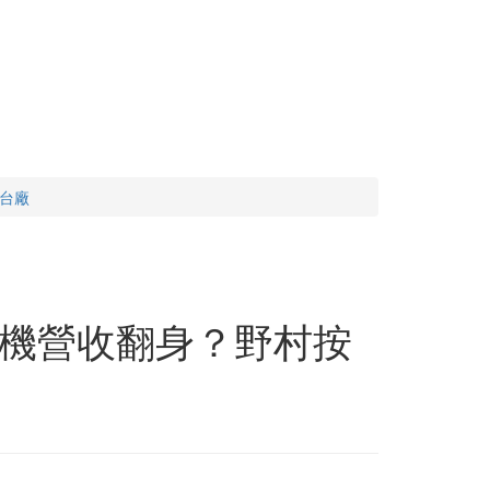
台廠
機營收翻身？野村按