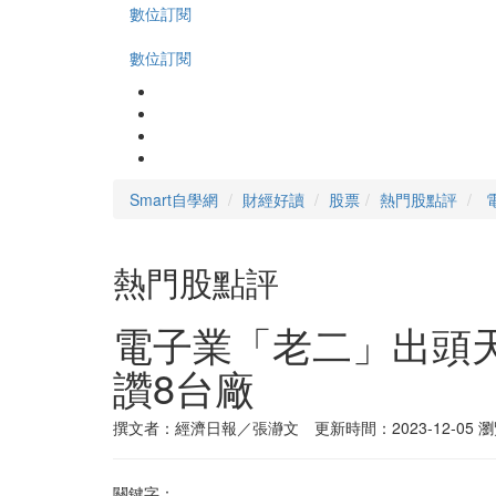
數位訂閱
數位訂閱
Smart自學網
財經好讀
股票
熱門股點評
熱門股點評
電子業「老二」出頭
讚8台廠
撰文者：經濟日報／張瀞文 更新時間：2023-12-05
瀏
關鍵字：