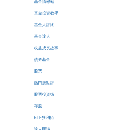
基金情報站
基金投資教學
基金大評比
基金達人
收益成長故事
債券基金
股票
熱門股點評
股票投資術
存股
ETF獲利術
達人開講