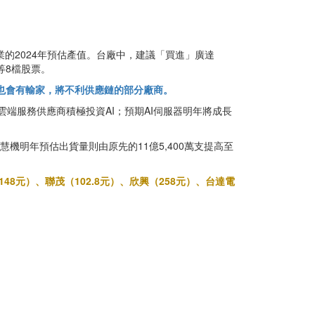
業的2024年預估產值。台廠中，建議「買進」廣達
）等8檔股票。
家也會有輸家，將不利供應鏈的部分廠商。
雲端服務供應商積極投資AI；預期AI伺服器明年將成長
；智慧機明年預估出貨量則由原先的11億5,400萬支提高至
48元）、聯茂（102.8元）、欣興（258元）、台達電