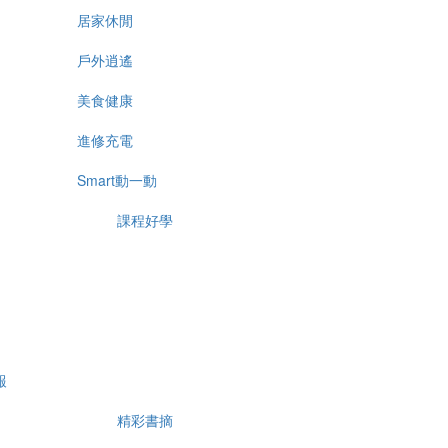
居家休閒
戶外逍遙
美食健康
進修充電
Smart動一動
課程好學
報
精彩書摘