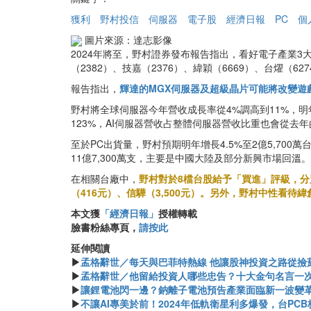
獲利
野村投信
伺服器
電子股
經濟日報
PC
個
圖片來源：達志影像
2024年將至，野村證券發布報告指出，看好電子產業3
（2382）、技嘉（2376）、緯穎（6669）、台燿（62
報告指出，
輝達的MGX伺服器及超級晶片可能將改變遊
野村將全球伺服器今年營收成長率從4%調高到11%，明
123%，AI伺服器營收占整體伺服器營收比重也會從去年的
至於PC出貨量，野村預期明年增長4.5%至2億5,700萬
11億7,300萬支，主要是中國大陸及部分新興市場回溫。
在相關台廠中，
野村對於8檔台股給予「買進」評級，分別是
（416元）、信驊（3,500元）。另外，野村中性看待
本文獲
「經濟日報」
授權轉載
臉書粉絲專頁，
請按此
延伸閱讀
▶
孟格辭世／每天與巴菲特熱線 他讓股神投資之路從撿
▶
孟格辭世／他留給投資人哪些忠告？十大金句名言一
▶
讓鋰電池閃一邊？鈉離子電池預告產業面臨新一波變
▶
不讓AI專美於前！2024年低軌衛星利多爆發，台PC