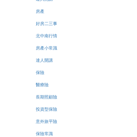
房產
好房二三事
北中南行情
房產小常識
達人開講
保險
醫療險
長期照顧險
投資型保險
意外旅平險
保險常識