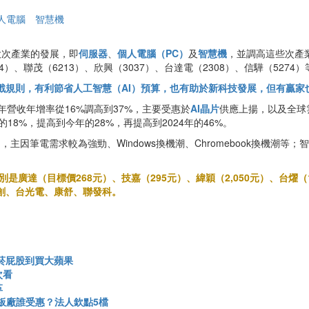
人電腦
智慧機
大次產業的發展，即
伺服器
、
個人電腦（PC）
及
智慧機
，並調高這些次產
74）、聯茂（6213）、欣興（3037）、台達電（2308）、信驊（5274
戲規則，有利節省人工智慧（AI）預算，也有助於新科技發展，但有贏
年營收年增率從16%調高到37%，主要受惠於
AI晶片
供應上揚，以及全球
18%，提高到今年的28%，再提高到2024年的46%。
台，主因筆電需求較為強勁、Windows換機潮、Chromebook換機潮等
廣達（目標價268元）、技嘉（295元）、緯穎（2,050元）、台燿（1
緯創、台光電、康舒、聯發科。
菸屁股到買大蘋果
次看
革
B板廠誰受惠？法人欽點5檔