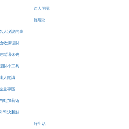
達人開講
輕理財
名人沒說的事
搶救爛理財
輕鬆退休去
理財小工具
達人開講
企畫專區
自動加薪術
外幣決勝點
好生活