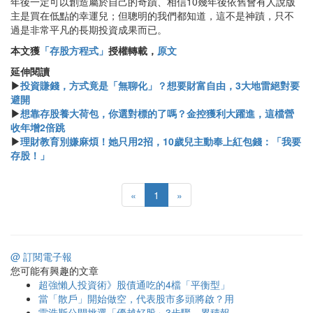
年後一定可以創造屬於自己的奇蹟、相信10幾年後依舊會有人說版
主是買在低點的幸運兒；但聰明的我們都知道，這不是神蹟，只不
過是非常平凡的長期投資成果而已。
本文獲
「存股方程式」
授權轉載，
原文
延伸閱讀
▶
投資賺錢，方式竟是「無聊化」？想要財富自由，3大地雷絕對要
避開
▶
想靠存股養大荷包，你選對標的了嗎？金控獲利大躍進，這檔營
收年增2倍跳
▶
理財教育別嫌麻煩！她只用2招，10歲兒主動奉上紅包錢：「我要
存股！」
«
1
»
@ 訂閱電子報
您可能有興趣的文章
超強懶人投資術》股債通吃的4檔「平衡型」
當「散戶」開始做空，代表股市多頭將啟？用
雷浩斯公開挑選「優越好股」3步驟，累積報