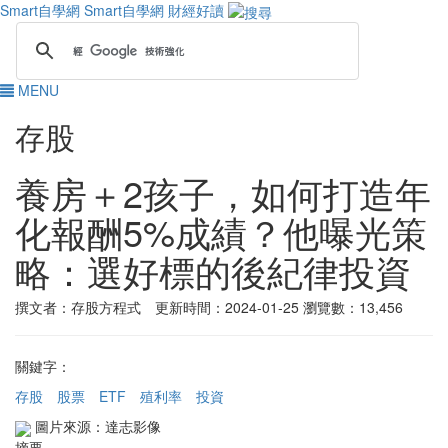
Smart自學網
Smart自學網 財經好讀
MENU
存股
養房＋2孩子，如何打造年
化報酬5%成績？他曝光策
略：選好標的後紀律投資
撰文者：存股方程式 更新時間：2024-01-25
瀏覽數：13,456
關鍵字：
存股
股票
ETF
殖利率
投資
圖片來源：達志影像
摘要