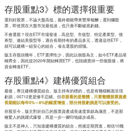
存股重點3》標的選擇很重要
選到好股票，不論大盤高低，最終都能帶來豐厚報酬；選到爛股
票，即使買在大盤市況最低迷，也只會不斷破底虧錢。
不會選股？現在ETF市場發達，高息型、市值型、特定產業型、債
券型、連結美股型等，適合長期持有的產品多元，透過這些ETF，
就可以建構一組安心的組合，省去選股的煩惱。
版主存股頭幾年，ETF選擇性少，因此以個股為主，如今ETF產品堪
稱齊全，因此從2020年開始轉買ETF，也陸續賣掉一些個股後，將
資金轉進ETF。
存股重點4》建構優質組合
最後，專注建構優質組合。版主持有的標的，也是有幾檔帳面呈現
虧損，00712更是慘不忍睹。但
存股看的是整體，只要整體股票資產
長期能以每年5%～8%的幅度增值，部分持股虧損是可以接受的。
存股至今，版主對於自己的股票資產成長速度算頗為滿意，不是那
種驚人的跳躍式爆發，而是一步一腳印地緩步成長。
版主不是神人，只知道建構優質的組合，然後定期買進，相信10幾