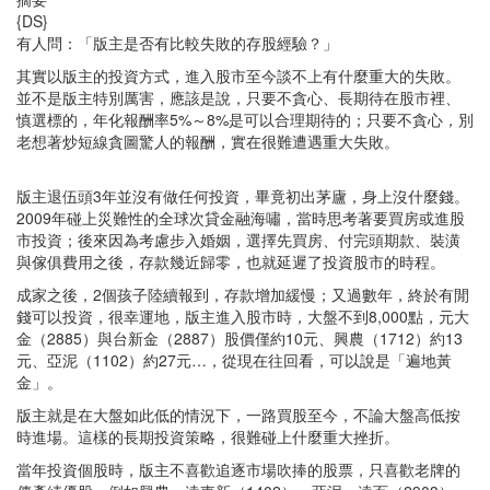
{DS}
有人問：「版主是否有比較失敗的存股經驗？」
其實以版主的投資方式，進入股市至今談不上有什麼重大的失敗。
並不是版主特別厲害，應該是說，只要不貪心、長期待在股市裡、
慎選標的，年化報酬率5%～8%是可以合理期待的；只要不貪心，別
老想著炒短線貪圖驚人的報酬，實在很難遭遇重大失敗。
版主退伍頭3年並沒有做任何投資，畢竟初出茅廬，身上沒什麼錢。
2009年碰上災難性的全球次貸金融海嘯，當時思考著要買房或進股
市投資；後來因為考慮步入婚姻，選擇先買房、付完頭期款、裝潢
與傢俱費用之後，存款幾近歸零，也就延遲了投資股市的時程。
成家之後，2個孩子陸續報到，存款增加緩慢；又過數年，終於有閒
錢可以投資，很幸運地，版主進入股市時，大盤不到8,000點，元大
金（2885）與台新金（2887）股價僅約10元、興農（1712）約13
元、亞泥（1102）約27元…，從現在往回看，可以說是「遍地黃
金」。
版主就是在大盤如此低的情況下，一路買股至今，不論大盤高低按
時進場。這樣的長期投資策略，很難碰上什麼重大挫折。
當年投資個股時，版主不喜歡追逐市場吹捧的股票，只喜歡老牌的