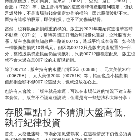
傳產績優股，例如興農、遠東新（1402）、亞泥、遠百（2903）、
台肥（1722）等，版主曾持有過的這些老牌傳產股獲利穩定，但缺
乏爆發性，不是市場熱錢會鎖定炒作的標的，因此股價波動不大。
而持有這樣的股票，即便虧損，也不至於傷筋動骨。
當然，也有帳面虧損嚴重的標的。版主於2021年開始買進復華富時
不動產（00712），當時美國正好開啟無限量化寬鬆，全球股市大
漲，版主也像個無知散戶一路追00712，造成平均成本偏高，如今這
一檔帳面虧損約10幾萬元。但因為00712只是版主資產配置的一部
分，整體股票資產帳面仍呈現獲利，只要00712能穩定配息，版主也
就不會太過在意00712的未實現虧損。
除了00712，版主持有的永豐台灣ESG（00888）、元大美債20年
（00679B）、元大美債20年（00751B）等，帳面也是小幅虧損，
但虧損金額不似00712這麼大，也就沒放在心上。
也許有人會說：「版主就是幸運，可以在市場低迷的情況下建立基
本倉位。」版主不否認這種說法，但還是有一些想法和大家分享：
存股重點1》不猜測大盤高低、
執行紀律投資
首先，大盤低迷時，市場必定風聲鶴唳，在這種情況下仍舊必須勇
敢按計畫定期進場，才能享受後續上漲的果實。