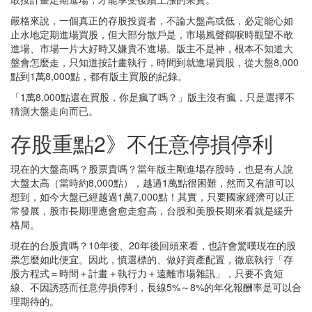
嚴格來說，一個真正的存股投資者，不論大盤高或低，必定能心如
止水地定期進場買股，但大部分散戶是，市場風聲鶴唳時觀望不敢
進場、市場一片大好時又嫌貴不進場。版主不是神，根本不知道大
盤會怎麼走，只知道按計畫執行，時間到就進場買股，從大盤8,000
點到1萬8,000點，都有版主買股的紀錄。
「1萬8,000點還在買股，你是瘋了嗎？」版主沒有瘋，只是選擇不
猜測大盤走向而已。
存股重點2》不任意停損停利
現在的大盤高嗎？股票貴嗎？當年版主剛進場存股時，也是有人說
大盤太高（當時約8,000點），越過1萬點很困難，然而又有誰可以
想到，如今大盤已經越過1萬7,000點！其實，只要國家經濟可以正
常發展，股市長期理應會愈走愈高，台股和美股長期來看就是緩升
格局。
現在的台股貴嗎？10年後、20年後回頭來看，也許會驚嘆現在的股
票怎麼如此便宜。因此，慎選標的、做好資產配置，徹底執行「存
股方程式＝時間＋計畫＋執行力＋遠離市場雜訊」，只要不貪短
線、不因誘惑而任意停損停利，長線5%～8%的年化報酬率是可以合
理期待的。