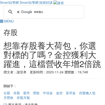
Smart自學網
Smart自學網 財經好讀
MENU
存股
想靠存股養大荷包，你選
對標的了嗎？金控獲利大
躍進，這檔營收年增2倍跳
撰文者：謝宜孝 更新時間：2023-11-24
瀏覽數：19,748
關鍵字：
台股
存股
股市
營收
中信金
金控
富邦金
存股懶人包
月營收
存股月報
圖片來源：達志影像