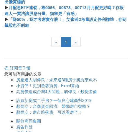
出優質標的
▶
月配息ETF連發，靠0056、00878、00713月月配更好嗎？存股
達人一買法讓股息分量、頻率更「有感」
▶
「賺50%，我才考慮賣存股！」艾蜜莉2考量設定停利標準，存到
飆股也不糾結
«
1
»
@ 訂閱電子報
您可能有興趣的文章
房產達人胡偉良：未來這3種房子將愈來愈不
小資們！先別急著買房...Excel算給
高房價造成台灣4大問題，胡偉良：炒房者偷
該買新房或二手房？一個良心建商對2019
顏炳立：台商資金回流 帶動房市復甦？
顏炳立：房市將落底 可以看房了！
關於商周集團
廣告刊登