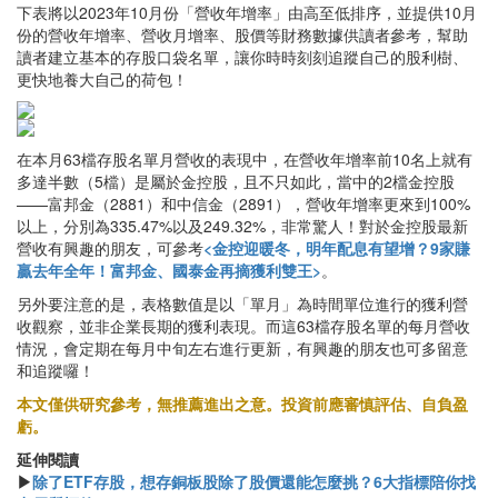
下表將以2023年10月份「營收年增率」由高至低排序，並提供10月
份的營收年增率、營收月增率、股價等財務數據供讀者參考，幫助
讀者建立基本的存股口袋名單，讓你時時刻刻追蹤自己的股利樹、
更快地養大自己的荷包！
在本月63檔存股名單月營收的表現中，在營收年增率前10名上就有
多達半數（5檔）是屬於金控股，且不只如此，當中的2檔金控股
——富邦金（2881）和中信金（2891），營收年增率更來到100%
以上，分別為335.47%以及249.32%，非常驚人！對於金控股最新
營收有興趣的朋友，可參考
<
金控迎暖冬，明年配息有望增？9家賺
贏去年全年！富邦金、國泰金再摘獲利雙王
>
。
另外要注意的是，表格數值是以「單月」為時間單位進行的獲利營
收觀察，並非企業長期的獲利表現。而這63檔存股名單的每月營收
情況，會定期在每月中旬左右進行更新，有興趣的朋友也可多留意
和追蹤囉！
本文僅供研究參考，無推薦進出之意。投資前應審慎評估、自負盈
虧。
延伸閱讀
▶
除了ETF存股，想存銅板股除了股價還能怎麼挑？6大指標陪你找