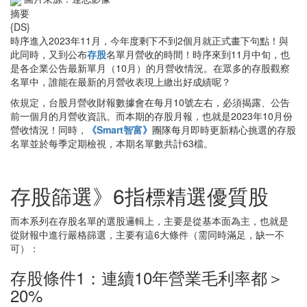
摘要
{DS}
時序進入2023年11月，今年度剩下不到2個月就正式畫下句點！與
此同時，又到公布
存股
名單月營收的時間！時序來到11月中旬，也
是各企業公告最新單月（10月）的月營收情況。在眾多的存股觀察
名單中，誰能在最新的月營收表現上繳出好成績呢？
依規定，台股月營收財報數據會在每月10號左右，必須揭露、公告
前一個月的月營收資訊。而本期的存股月報，也就是2023年10月份
營收情況！同時，
《Smart智富》
團隊每月即時更新精心挑選的存股
名單並於每季定期檢視，本期名單數共計63檔。
存股篩選》6指標精選優質股
而本系列在存股名單的選股邏輯上，主要是從基本面為主，也就是
從財報中進行嚴格篩選，主要有這6大條件（需同時滿足，缺一不
可）：
存股條件1：連續10年營業毛利率都＞
20%