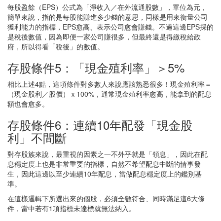
每股盈餘（EPS）公式為「淨收入／在外流通股數」，單位為元，
簡單來說，指的是每股能賺進多少錢的意思，同樣是用來衡量公司
獲利能力的指標，EPS愈高、表示公司愈會賺錢。不過這邊EPS採的
是稅後數值，因為即便一家公司賺很多，但最終還是得繳稅給政
府，所以得看「稅後」的數值。
存股條件5：「現金殖利率」＞5%
相比上述4點，這項條件對多數人來說應該熟悉很多！現金殖利率＝
（現金股利／股價）ｘ100%，通常現金殖利率愈高，能拿到的配息
額也會愈多。
存股條件6：連續10年配發「現金股
利」不間斷
對存股族來說，最重視的因素之一不外乎就是「領息」，因此在配
息穩定度上也是非常重要的指標，自然不希望配息中斷的情事發
生，因此這邊以至少連續10年配息，當做配息穩定度上的鑑別基
準。
在這樣邏輯下所選出來的個股，必須全數符合、同時滿足這6大條
件，當中若有1項指標未達標就無法納入。