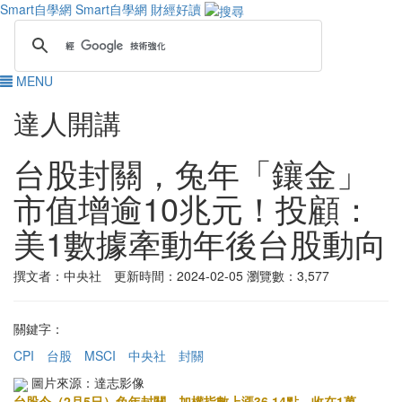
Smart自學網
Smart自學網 財經好讀
MENU
達人開講
台股封關，兔年「鑲金」
市值增逾10兆元！投顧：
美1數據牽動年後台股動向
撰文者：中央社 更新時間：2024-02-05
瀏覽數：3,577
關鍵字：
CPI
台股
MSCI
中央社
封關
圖片來源：達志影像
台股今（2月5日）兔年封關，加權指數上漲36.14點，收在1萬