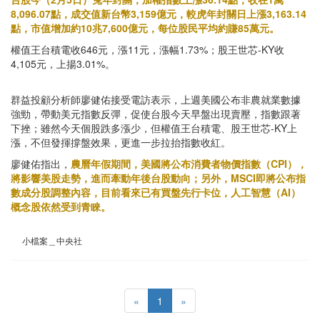
8,096.07點，成交值新台幣3,159億元，較虎年封關日上漲3,163.14
點，市值增加約10兆7,600億元，每位股民平均約賺85萬元。
權值王台積電收646元，漲11元，漲幅1.73%；股王世芯-KY收
4,105元，上揚3.01%。
群益投顧分析師廖健佑接受電訪表示，上週美國公布非農就業數據
強勁，帶動美元指數反彈，促使台股今天早盤出現賣壓，指數跟著
下挫；雖然今天個股跌多漲少，但權值王台積電、股王世芯-KY上
漲，不但發揮撐盤效果，更進一步拉抬指數收紅。
廖健佑指出，
農曆年假期間，美國將公布消費者物價指數（CPI），
將影響美股走勢，進而牽動年後台股動向；另外，MSCI即將公布指
數成分股調整內容，目前看來已有買盤先行卡位，人工智慧（AI）
概念股依然受到青睞。
小檔案＿中央社
«
1
»