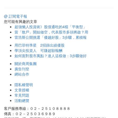
@ 訂閱電子報
您可能有興趣的文章
超強懶人投資術》股債通吃的4檔「平衡型」
當「散戶」開始做空，代表股市多頭將啟？用
雷浩斯公開挑選「優越好股」3步驟，累積報
用巴菲特準星 2招篩出績優股
學頂尖投資人 可賺超額報酬
如何面對股市萬點？達人這樣做：3步驟做好
關於商周集團
廣告刊登
網站合作
隱私權聲明
文章授權
常見問題
活動總覽
客戶服務專線：０２－２５１０８８８８
傳真：０２－２５０３６９８９