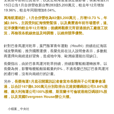
15日公告1月合併營收新台幣283億5,200萬元，較去年12月增加
19.96%，較去年同期增加8.04%。
萬海航運統計，1月合併營收為92億5,200萬元，月增10.73 %，年
減2.56%，主因受到紅海情勢緊張，以及農曆過年前市場需求，遠、
近洋價量均較去年12月增加；後續將觀察元宵節過後的工廠復工狀
況，再檢視各航線效益及時調整，以維持競爭優勢。
針對巴拿馬運河乾旱，葉門叛軍青年運動（Houthi）持續在紅海區
域攻擊商船，推升國際運價，長榮先前在法人說明會表示，多數航
商選擇向南繞道好望角，造成地中海、歐洲線運能出現缺口。
長榮指出，由於巴拿馬運河乾旱持續，持續影響船舶運轉效率。以
長榮為例，影響每艘船舶裝載量約5%，不過長榮已預訂巴拿馬運河
的通行權，沒有向南繞行的計畫。
另外，
長榮海運1月底召開重訊記者會宣布長榮與子公司董事會通
過，以合計167億6,300萬元分別取得台北港貨櫃碼頭公司5.84%股
權、義大利海運公司100%股權、斯里蘭卡可倫坡港南亞碼頭5%股
權，以及英國Evergreen House辦公大樓。
小檔案＿中央社