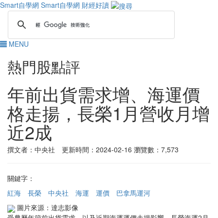
Smart自學網
Smart自學網 財經好讀
MENU
熱門股點評
年前出貨需求增、海運價
格走揚，長榮1月營收月增
近2成
撰文者：中央社 更新時間：2024-02-16
瀏覽數：7,573
關鍵字：
紅海
長榮
中央社
海運
運價
巴拿馬運河
圖片來源：達志影像
受農曆年節前出貨需求，以及近期海運運價走揚影響，長榮海運2月