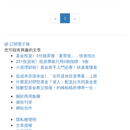
«
1
»
@ 訂閱電子報
您可能有興趣的文章
基金投資》3分鐘弄懂「夏普值」，快速找出
231投資術》投資專家只用2個指標、3個
小資理財術》基金新手入門必看！快速看懂基
低成本存退休金》「全民退休投資專案」上路
什麼是封閉型基金？達人：配息比共同基金更
指數型基金教父殞落！約翰柏格的傳奇一生：
關於商周集團
廣告刊登
網站合作
隱私權聲明
文章授權