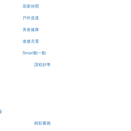
居家休閒
戶外逍遙
美食健康
進修充電
Smart動一動
課程好學
報
精彩書摘