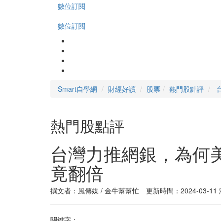
數位訂閱
數位訂閱
Smart自學網
財經好讀
股票
熱門股點評
熱門股點評
台灣力推網銀，為何
竟翻倍
撰文者：風傳媒 / 金牛幫幫忙 更新時間：2024-03-11
關鍵字：