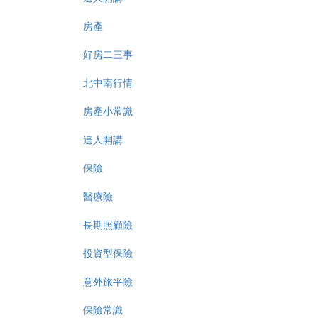
房產
好房二三事
北中南行情
房產小常識
達人開講
保險
醫療險
長期照顧險
投資型保險
意外旅平險
保險常識