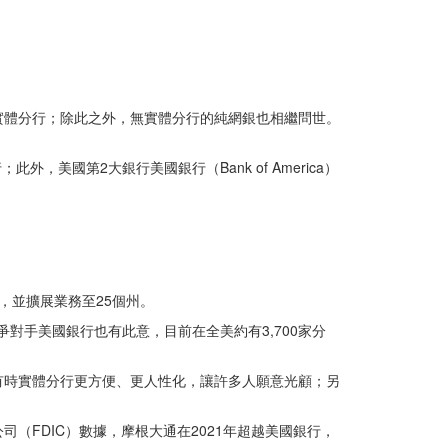
實體分行；除此之外，無實體分行的純網銀也相繼問世。
外，美國第2大銀行美國銀行（Bank of America）
行，並擴展業務至25個州。
爭對手美國銀行也有此意，目前在全美約有3,700家分
有時實體分行更方便、更人性化，讓許多人願意光顧；另
FDIC）數據，摩根大通在2021年超越美國銀行，