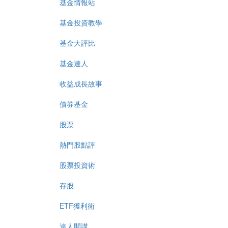
基金情報站
基金投資教學
基金大評比
基金達人
收益成長故事
債券基金
股票
熱門股點評
股票投資術
存股
ETF獲利術
達人開講