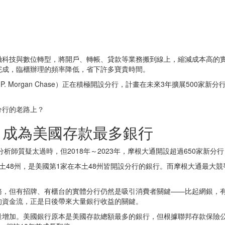
融科技與數位轉型，將開戶、轉帳、貸款等業務搬到線上，縮減成本高的
完成，臨櫃辦理的頻率降低，省下許多寶貴時間。
organ Chase）正在積極開設分行，計畫在未來3年擴展500家新分行；此
分行的老路上？
，成為美國存款最多銀行
析師質疑太過時，但2018年～2023年，摩根大通開設超過650家新分
本土48州，是美國第1家在本土48州皆開設分行的銀行。而摩根大通最大競
務，但有招牌、有櫃台的實體分行仍然是吸引消費者關鍵——比起網銀，
的資金流，正是日後帶來大量銀行收益的關鍵。
增加。美國銀行原本是美國存款總額最多的銀行，但根據聯邦存款保險公司（