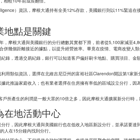
，相較10年前成長翻倍。
t Intelligence）資訊，摩根大通持有全美12%存款，美國銀行則以1
業地點是關鍵
年，摩根大通與美國銀行的分行總數其實都下滑，前者從5,100家減至4,80
是合併幾個距離接近的據點，以提升經營效率。畢竟在疫情、電商改變人類
易紀錄，透過交易紀錄，銀行可以知道客戶偏好刷卡地點、購買項目、金
用類似資訊，選擇在北維吉尼亞州的富裕社區Clarendon開設第1家新
以據此推論家庭收入；也有業者選擇在住房擁有率低的區域設立分行，因
收入客戶所產生的利潤是一般大眾的10倍之多，因此摩根大通擴展新分行時
為在地活動中心
分行，因此摩根大通與美國銀行也在低收入地區新設分行，並承諾要達到3
%的人在15分鐘內找到分行。