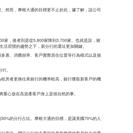
1%緊追在後。然而，摩根大通的目標更不止於此，據了解，該公司
0家，後者則是從5,800家降到3,700家。也就是說，雖
生活習慣的趨勢之下，新分行的選址更加關鍵。
額多寡、消費頻率、客戶實際居住位置等行為模式以及個
分行。
為租房者更換往來銀行的機率較高，銀行獲取新客戶的機
，將重心放在高資產客戶身上是很自然的事。
0%的分行占比。摩根大通的目標，是讓美國70%的人