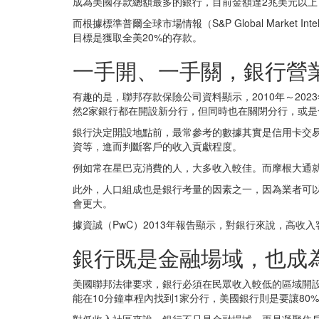
成為美國存款總額最多的銀行，目前金額達2兆美元以上
而根據標準普爾全球市場情報（S&P Global Marke
目標是獲取全美20%的存款。
一手開、一手關，銀行營
有趣的是，聯邦存款保險公司資料顯示，2010年～2023
然2家銀行都在開設新分行，但同時也在關閉分行，或
銀行決定開設地點前，最常參考的數據其實是信用卡交
資等，進而判斷客戶的收入貢獻程度。
例如常在星巴克消費的人，大多收入較佳。而摩根大通就利
此外，人口組成也是銀行考量的因素之一，因為業者可
會更大。
據資誠（PwC）2013年報告顯示，對銀行來說，高
銀行既是金融場域，也成
美國聯邦法律要求，銀行必須在民眾收入較低的區域開設
能在10分鐘車程內找到1家分行，美國銀行則是要讓80