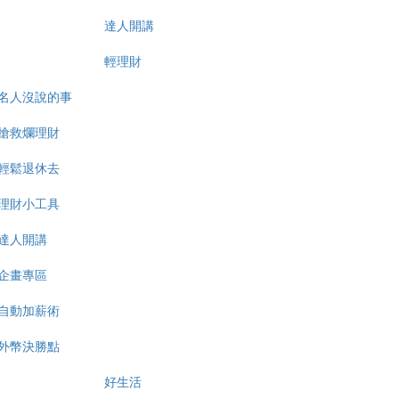
達人開講
輕理財
名人沒說的事
搶救爛理財
輕鬆退休去
理財小工具
達人開講
企畫專區
自動加薪術
外幣決勝點
好生活