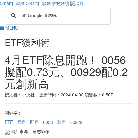
Smart自學網
Smart自學網 財經好讀
MENU
ETF獲利術
4月ETF除息開跑！ 0056
擬配0.73元、00929配0.2
元創新高
撰文者：中央社 更新時間：2024-04-02
瀏覽數：6,567
關鍵字：
ETF
股息
配息
0056
除息
00929
圖片來源：達志影像