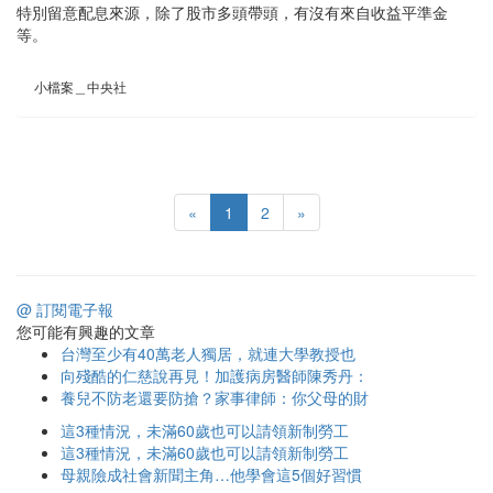
特別留意配息來源，除了股市多頭帶頭，有沒有來自收益平準金
等。
小檔案＿中央社
«
1
2
»
@ 訂閱電子報
您可能有興趣的文章
台灣至少有40萬老人獨居，就連大學教授也
向殘酷的仁慈說再見！加護病房醫師陳秀丹：
養兒不防老還要防搶？家事律師：你父母的財
這3種情況，未滿60歲也可以請領新制勞工
這3種情況，未滿60歲也可以請領新制勞工
母親險成社會新聞主角…他學會這5個好習慣