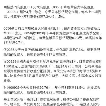
兩檔熱門高股息ETF元大高股息（0056）和復華台灣科技優息
（00929）預計4月中除息，今天公布預估配息金額，都比上一期提
高，換算年化殖利率分別達7.3%和11.5%。
0056是目前台灣規模最大的高股息ETF，最新資產規模已突破新台
幣3000億元。0056從2023年下半年開始從原本年配息改為季配息，
本季預計4月18日除息，每受益權單位預估配發0.73元，略高於今年
1月配息0.7元。
依0056今天收盤股價39.59元換算，年化殖利率約7.3%。想要參與
除息的投資人，最晚必須在4月17日前買進。
而00929是國內最早引領月配息風潮的高股息ETF，目前資產規模約
1580億元，居國內第5大高息ETF，預計4月23日除息，公司依照基
金淨資產價值進行收益分配評價，今天公告本月預估每單位配發0.2
元，比起今年前3月每月皆配息0.13元，大幅拉高，創基金成立以來
新高。
對照00929今天收盤股價20.76元，年化殖利率達11.5%。想要參與
除息的投資人，最晚必須在4月22日前買進。
基金專家分析，高息ETF市場戰況激烈，投信公司除了提高配息頻
率，從年配、季配到月配；配息金額也不斷拉高。不過投資人仍得