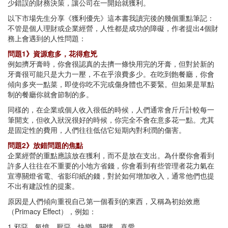
少錯誤的財務決策，讓公司在一開始就獲利。
以下市場先生分享《獲利優先》這本書我讀完後的幾個重點筆記：
不管是個人理財或企業經營，人性都是成功的障礙，作者提出4個財
務上會遇到的人性問題：
問題1》資源愈多，花得愈兇
例如擠牙膏時，你會很認真的去擠一條快用完的牙膏，但對於新的
牙膏很可能只是大力一壓，不在乎浪費多少。在吃到飽餐廳，你會
傾向多夾一點菜，即使你吃不完或傷身體也不要緊。但如果是單點
制的餐廳你就會節制的多。
同樣的，在企業或個人收入很低的時候，人們通常會斤斤計較每一
筆開支，但收入狀況很好的時候，你完全不會在意多花一點。尤其
是固定性的費用，人們往往低估它短期內對利潤的傷害。
問題2》放錯問題的焦點
企業經營的重點應該放在獲利，而不是放在支出。為什麼你會看到
許多人往往在不重要的小地方省錢，你會看到有些管理者花力氣在
宣導關燈省電、省影印紙的錢，對於如何增加收入，通常他們也提
不出有建設性的提案。
原因是人們傾向重視自己第一個看到的東西，又稱為初始效應
（Primacy Effect），例如：
1.邪惡、氣憤、厭惡、快樂、關懷、喜愛。