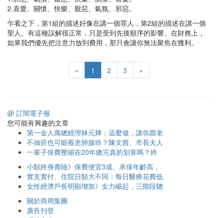
2.喜愛、關懷、快樂、厭惡、氣氛、邪惡。
乍看之下，第1組的描述好像在講一個罪人，第2組的描述在講一個
聖人。有這種誤解很正常，只是受到先後順序的影響。在財務上，
如果我們優先把注意力放到費用，那只會讓你無法聚焦在獲利。
«
1
2
3
»
@ 訂閱電子報
您可能有興趣的文章
第一金人壽總經理林元輝：這麼做，讓你跟老
不抽菸也可能罹患肺腺癌？陳文茜、市長夫人
一輩子保費壓縮在20年繳完真的划算嗎？終
小額終身壽險》保費便宜3成、承保年齡高，
實支實付、住院日額大不同：每日醫療花費低
女性經濟戶長明顯增加》女力崛起，三階段聰
關於商周集團
廣告刊登