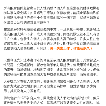
所有的財務問題都出自於人性弱點？個人和企業潛在的財務危機有
辦法事先避免嗎？如果遇到了應該如何做改變，能讓企業和自己的
財務狀況更好？許多中小企業主都面臨的一個問題，就是不知道如
何讓自己公司的經營更有效率？
在景氣好的時候隨便做都賺錢的事業，一旦景氣一轉差，就會發現
過高的開支減不下來、成天為債務煩惱，同樣的狀況並不是只有發
生在企業，也發生在個人，在薪水好收入高的時候，許多人往往會
買房買車，一旦收入減少或是遇到意外，即使是年收百萬的高薪族
也很快陷入債務危機。可閱讀：
萬一失去工作，你能活多久？
《獲利優先》這本書作者認為企業或個人的財務問題，其實都是人
性問題，公司經營時，營收會隨景氣好壞起伏，但費用通常是穩定
的攀升，新增僱員、增加固定開支，通常都很難立即的減少，但你
的營收很可能會因為某個大客戶或是景氣風向改變，而突然減半。
大多數老闆在收入增加時，都會認為增加費用是合情合理的，大多
操作方式都是把增加的工作分攤出去為標準，但對於增加多少費
用，其實沒有人心裡有底。
傳統會計方式不符合人性，因此會促使人們做出錯誤的決策，但只
要改變自己衡量收支的方式，其實就可以有效避免人性的弱點、減